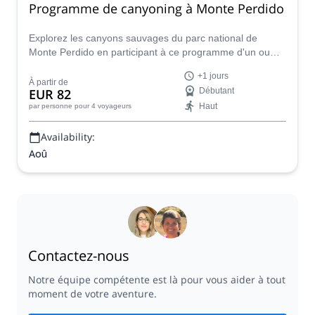
Programme de canyoning à Monte Perdido
Explorez les canyons sauvages du parc national de
Monte Perdido en participant à ce programme d'un ou
plusieurs jours en Espagne. Cecilia, guide de montagne
+1 jours
certifiée AEGM, se fera un plaisir de vous y emmener.
À partir de
EUR 82
Débutant
Haut
par personne
pour 4 voyageurs
Availability:
Aoû
Contactez-nous
Notre équipe compétente est là pour vous aider à tout
moment de votre aventure.