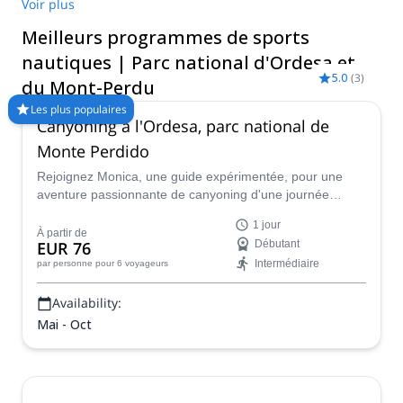
national d'Espagne et regorge d'une nature époustouflante. Il
Voir plus
abrite également des rivières et des lacs à couper le souffle qui
Meilleurs programmes de sports
sont l'endroit idéal pour faire du canyoning, du kayak et du
rafting en eau vive. &nbsp ;
nautiques | Parc national d'Ordesa et
5.0
(
3
)
du Mont-Perdu
Les plus populaires
Canyoning à l'Ordesa, parc national de
Monte Perdido
Rejoignez Monica, une guide expérimentée, pour une
aventure passionnante de canyoning d'une journée
complète dans le parc national d'Ordesa et de Monte
1 jour
Perdido, dans les Pyrénées espagnoles.
À partir de
EUR 76
Débutant
Intermédiaire
par personne
pour 6 voyageurs
Availability:
Mai - Oct