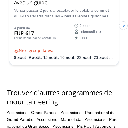
avec un guide
Venez passer 2 jours à escalader le célèbre sommet
du Gran Paradis dans les Alpes italiennes grisonnes
avec l'un des guides certifiés IFMGA de l'équipe
2 jours
Peakshunter.
À partir de
EUR 617
Intermédiaire
Haut
par personne
pour 3 voyageurs
Next group dates:
8 août,
9 août,
15 août,
16 août,
22 août,
23 août,
30 août,
31 août,
5 sept.,
6 sept.,
13 sept.,
20 sept.
Trouver d'autres programmes de
mountaineering
Ascensions - Grand Paradis
|
Ascensions - Parc national du
Grand Paradis
|
Ascensions - Marmolada
|
Ascensions - Parc
national du Gran Sasso
|
Ascensions - Piz Palü
|
Ascensions -