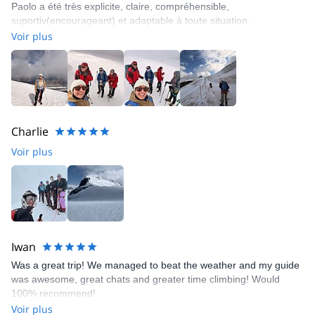
soutiens compétents pour tout ce dont vous avez besoin pour
Paolo a été très explicite, claire, compréhensible,
planifier votre prochain rêve en montagne !
suportiv(encourageant) et adaptable à toute situation.
Voir plus
Charlie
Voir plus
Iwan
Was a great trip! We managed to beat the weather and my guide
was awesome, great chats and greater time climbing! Would
100% recommend!
Voir plus