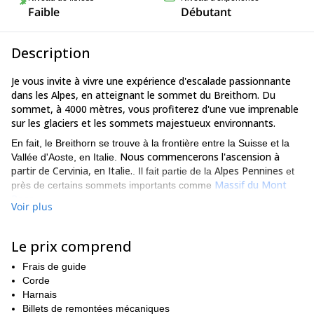
Faible
Débutant
Description
Je vous invite à vivre une expérience d'escalade passionnante
dans les Alpes, en atteignant le sommet du Breithorn. Du
sommet, à 4000 mètres, vous profiterez d'une vue imprenable
sur les glaciers et les sommets majestueux environnants.
En fait, le Breithorn se trouve à la frontière entre la Suisse et la
Nous commencerons l'ascension à
Vallée d'Aoste, en Italie.
partir de Cervinia, en Italie.
Alpes Pennines
. Il fait partie de la
et
Massif du Mont
près de certains sommets importants comme
Rose
.
Voir plus
Il compte de nombreux sommets, comme le Western, le Central
et le Eastern. Ils sont tous situés à plus de 4000 mètres.
Le prix comprend
En outre, le Breithorn est connu pour être la montagne la plus
facile à gravir à cette altitude dans les Alpes. Cela est dû au fait
Frais de guide
téléphérique
qu'il y a un
Corde
qui vous emmène jusqu'à 3480 m, où
Guide del Cervino en refuge
vous pourrez trouver
Harnais
sur le plateau
de Rosa.
Billets de remontées mécaniques