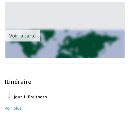
Voir la carte
Itinéraire
Jour 1
:
Breithorn
Laissez tomber :
Temps d'ascension :
685 mètres
2 heures
Voir plus
Point de rencontre :
et demie environ.
Rendez-vous à
Cervinia pour la vérification de l'équipement et un bref
Note :
briefing.
Compte tenu du fort dénivelé, vous pouvez
choisir de parcourir une partie du trajet à pied (le parcours