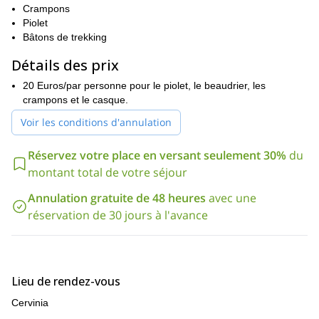
Crampons
Cervinia,
Le point de départ de ce programme est le suivant
une
Piolet
.
station alpine dans la Vallée d'Aoste
Vous pouvez rejoindre ce
Bâtons de trekking
lieu en voiture, en prenant la sortie d'autoroute Chatillon-Saint
Vincent et en suivant la Valtournenche.
Détails des prix
Ce programme vous intéresse ? Vous pouvez jeter un coup
20 Euros/par personne pour le piolet, le beaudrier, les
d'œil aux détails ci-dessous pour plus d'informations. N'hésitez
crampons et le casque.
pas à me contacter si vous voulez faire partie de cette
expérience incroyable dans les Alpes !
Voir les conditions d'annulation
Réservez votre place en versant seulement 30%
du
montant total de votre séjour
Annulation gratuite de 48 heures
avec une
réservation de 30 jours à l'avance
Lieu de rendez-vous
Cervinia