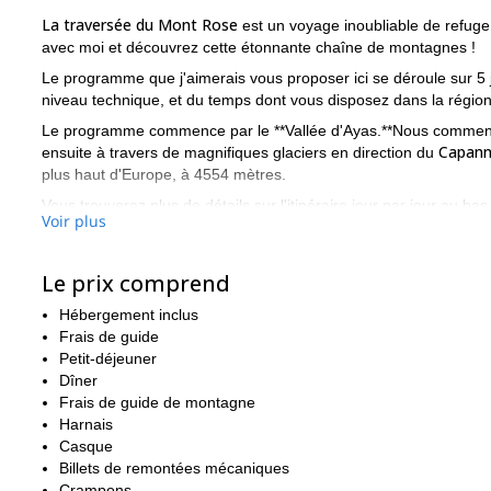
La traversée du Mont Rose
est un voyage inoubliable de refuge
avec moi et découvrez cette étonnante chaîne de montagnes !
Le programme que j'aimerais vous proposer ici se déroule sur 5 
niveau technique, et du temps dont vous disposez dans la région
Le programme commence par le **Vallée d'Ayas.**Nous commencer
Capann
ensuite à travers de magnifiques glaciers en direction du
plus haut d'Europe, à 4554 mètres.
Vous trouverez plus de détails sur l'itinéraire jour par jour au ba
Voir plus
vous ne pouvez pas manquer. Ce sera une aventure inoubliable 
Je vous invite donc à me contacter si vous trouvez ce progra
privé au Mont Rose !
Le prix comprend
Hébergement inclus
Frais de guide
Petit-déjeuner
Dîner
Frais de guide de montagne
Harnais
Casque
Billets de remontées mécaniques
Crampons