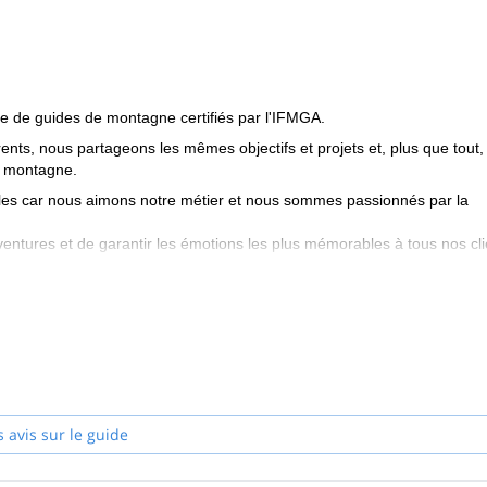
 de guides de montagne certifiés par l'IFMGA.
nts, nous partageons les mêmes objectifs et projets et, plus que tout,
a montagne.
ales car nous aimons notre métier et nous sommes passionnés par la
ntures et de garantir les émotions les plus mémorables à tous nos cli
et la puissance des montagnes, les guides de montagne Peakshunter se
s intenses et voulons être là pour les partager avec vous. Nous avon
s sur les visages de chacun à la fin de la journée.
lients, fondée sur le respect que nous éprouvons pour tous ceux qui no
fuge Margherita, le Grand Paradis, le Breithorn, Castor et Pollux ne so
oximité de la région où nous vivons et travaillons : la belle petite ré
s avis sur le guide
 et non loin des aéroports internationaux de Genève, Milan et Turin.
lement vivre une journée extraordinaire : il vous suffit de faire preuve