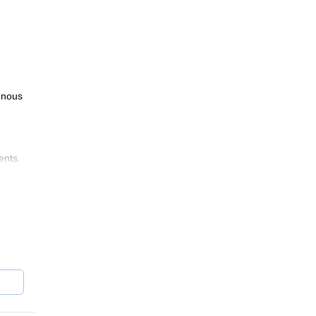
 nous
ents.
ront
s le
us
nt
gion