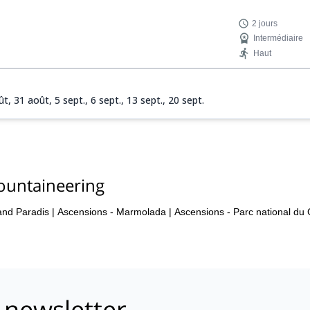
2 jours
Intermédiaire
Haut
ût,
31 août,
5 sept.,
6 sept.,
13 sept.,
20 sept.
ountaineering
and Paradis
|
Ascensions - Marmolada
|
Ascensions - Parc national du
 newsletter