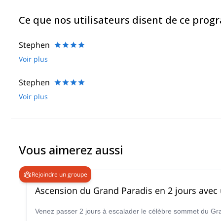
d'imagination et nous réaliserons votre programme comme vous s
L'équipe des guides de montagne Peakshunter sera heureuse de 
Ce que nos utilisateurs disent de ce pro
compagnons, des entraîneurs personnels, des consultants et des
votre prochain rêve en montagne !
Stephen
Voir plus
Stephen
Voir plus
Vous aimerez aussi
Rejoindre un groupe
Ascension du Grand Paradis en 2 jours avec
Venez passer 2 jours à escalader le célèbre sommet du Gran