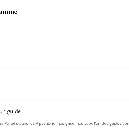
ouhaitez le vivre !
vous guider, de partager des aventures et d'être pour vous des
gramme
 soutiens compétents pour tout ce dont vous avez besoin pour planifie
 un guide
 Paradis dans les Alpes italiennes grisonnes avec l'un des guides cer