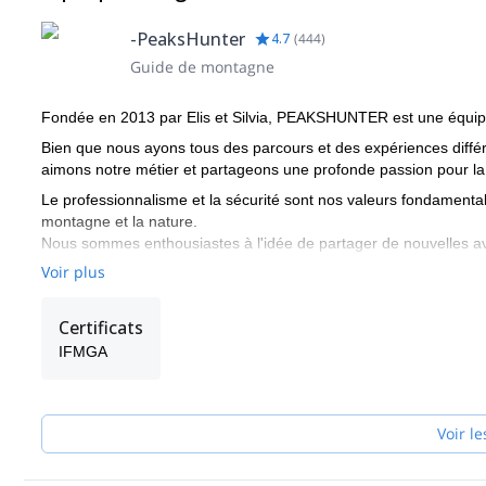
-PeaksHunter
4.7
(
444
)
Guide de montagne
Fondée en 2013 par Elis et Silvia, PEAKSHUNTER est une équipe
Bien que nous ayons tous des parcours et des expériences différe
aimons notre métier et partageons une profonde passion pour l
Le professionnalisme et la sécurité sont nos valeurs fondament
montagne et la nature.
Nous sommes enthousiastes à l'idée de partager de nouvelles ave
Si vous êtes intéressés à expérimenter la beauté de la nature 
Voir plus
heureux de vous guider ! Nous voulons vous procurer des émotion
sentiment d'avoir fait notre travail lorsqu'il y a de grands sourire
Certificats
Nous voulons construire une relation forte et durable avec nos c
IFMGA
rejoignent dans l'exploration de ce monde vertical saisissant.
Le Mont Blanc, le Cervin, le Monterosa, la Pointe Dufour et le Re
que quelques-uns des 4000 sommets des Alpes qui se trouvent à pr
Voir le
de la Vallée d'Aoste, proche des frontières françaises et suisses
Réaliser vos rêves, découvrir des vues à couper le souffle ou simp