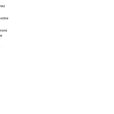
enez
 votre
erons
le
ue
mme