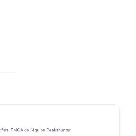
r
4.6
(
93
)
Re
tifiés IFMGA de l'équipe Peakshunter.