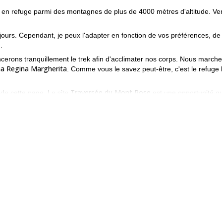
 en refuge parmi des montagnes de plus de 4000 mètres d'altitude. V
jours. Cependant, je peux l'adapter en fonction de vos préférences, de
.
ons tranquillement le trek afin d'acclimater nos corps. Nous march
a Regina Margherita
. Comme vous le savez peut-être, c'est le refuge 
Traversée du Mont Rose
s de cette page. Le site
est une opportunité q
dans l'une des plus belles chaînes de montagnes d'Europe !
mme intéressant. Remplissez le formulaire et réservez votre progra