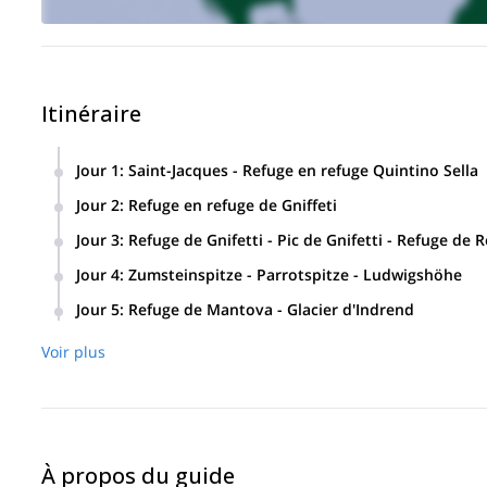
Itinéraire
Jour 1
:
Saint-Jacques - Refuge en refuge Quintino Sella
Départ de Saint-Jacques à 1697 mètres dans le Val d'Ayas 
Jour 2
:
Refuge en refuge de Gniffeti
Bettolina à 3058 mètres. De là, nous ferons une randonnée 
De Quintino Sella, nous emprunterons le passage du Nez d
Jour 3
:
Refuge de Gnifetti - Pic de Gnifetti - Refuge de
Refuge en refuge de Gniffeti
à 3455 m.
Du refuge Gnifetti, au pied du glacier Garstelet, nous mont
Jour 4
:
Zumsteinspitze - Parrotspitze - Ludwigshöhe
Margherita, l'observatoire le plus haut d'Europe.
Gla
Depuis le refuge Margherita, nous descendrons jusqu'à
Jour 5
:
Refuge de Mantova - Glacier d'Indrend
Balmenhorn
Pyrami
m),
(4167 mètres), puis au sommet du
Glacier 
Depuis le refuge de Mantova, nous traverserons le
Refuge Mantova
descendant au
(3455m).
Voir plus
bon repas du midi. Après le repas du midi, nous descendro
À propos du guide