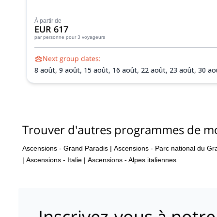
À partir de
EUR 617
par personne
pour 3 voyageurs
Next group dates:
8 août,
9 août,
15 août,
16 août,
22 août,
23 août,
30 ao
Trouver d'autres programmes de m
Ascensions - Grand Paradis
|
Ascensions - Parc national du Gr
|
Ascensions - Italie
|
Ascensions - Alpes italiennes
Inscrivez-vous à notre