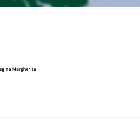
d'où la jeep ou les remontées mécaniques nous conduiront au col de l
d'acclimatation autour du refuge Quintino Sella à 3602 mètres.
e Lyskamm (4272 mètres), notre première ascension, pour rejoindre le
 Regina Margherita
erons jusqu'au pic Gnifetti (4554 mètres), à côté du refuge Regina
cier du Lys
puis nous monterons en séquence jusqu'à Ludwigshöhe (4
de Vincent
à 4213 mètres. Nous terminerons notre programme en
Indrend
Refuge en refuge Ferraro
pour rejoindre le
où nous profiterons 
ns vers Saint-Jacques.