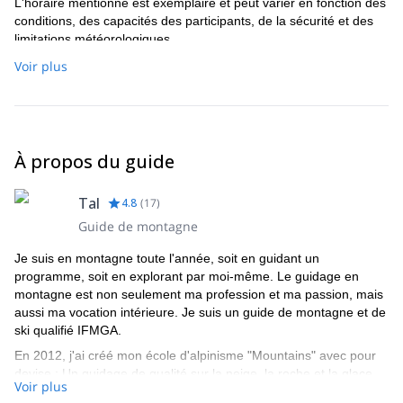
L'horaire mentionné est exemplaire et peut varier en fonction des
conditions, des capacités des participants, de la sécurité et des
limitations météorologiques.
L'activité comprend :
Voir plus
Introduction à l'équipement de neige et de glace
Comment utiliser les cordes, les beaudriers, les crampons et
les piolets.
La bonne technique pour marcher dans la neige et la glace
Techniques d'auto-arrêt
À propos du guide
Expérience de base dans l'escalade de courtes sections de
glace modérément raides.
Tal
4.8
(
17
)
Déplacement sur glacier
Guide de montagne
Je suis en montagne toute l'année, soit en guidant un
programme, soit en explorant par moi-même. Le guidage en
montagne est non seulement ma profession et ma passion, mais
aussi ma vocation intérieure. Je suis un guide de montagne et de
ski qualifié IFMGA.
En 2012, j'ai créé mon école d'alpinisme "Mountains" avec pour
devise : Un guidage de qualité sur la neige, la roche et la glace.
Voir plus
Vous pouvez compter sur un faible ratio client/guide, un