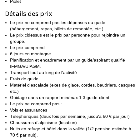
Piolet
Nous pouvons faire le plein d'énergie chaque nuit dans nos
Détails des prix
refuges situés en montagne, et nous avons même l'occasion de
nous arrêter au refuge Margherita, célèbre dans le monde entier,
Le prix ne comprend pas les dépenses du guide
le plus haut refuge de montagne des Alpes !
(hébergement, repas, billets de remontée, etc.).
Le dernier jour est consacré à l'ascension d'un dernier sommet
Le prix cidessus est le prix par personne pour rejoindre un
de 4000 m, avant la descente finale et le retour à Chamonix,
groupe.
fatigués et satisfaits d'une semaine bien remplie !
Le prix comprend :
6 jours en montagne
L'ascension de 7 sommets sur le Mont Rose est la façon la
Planification et encadrement par un guide/aspirant qualifié
plus excitante de passer une semaine - réservez dès
IFMGA/UIAGM.
maintenant pour ressentir l'excitation !
Transport tout au long de l'activité
Pour ceux qui veulent progresser plus rapidement, je propose
Frais de guide
également un stage intensif d'alpinisme d'une semaine à
Matériel d'escalade (exes de glace, cordes, baudriers, casques
ici
Chamonix,
!
etc.)
Pour ceux qui souhaitent disposer d'encore plus de temps, je
Guidage dans un rapport min/max 1:3 guide-client
propose un "semestre alpin", un cours d'alpinisme de 12 jours
Le prix ne comprend pas :
ici
dans les Alpes autrichiennes,
Vols et assurances
!
Téléphériques (deux fois par semaine, jusqu'à 60 € par jour)
Chaussures d'alpinisme (location)
Nuits en refuge et hôtel dans la vallée (1/2 pension estimée à
70 € par nuit).