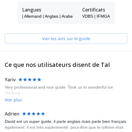
équipement fiable et des programmes de haute qualité dirigés
par notre équipe de guides talentueux. Nous ne sommes pas des
Langues
Certificats
drogués de l'adrénaline - nous mettons la sécurité au premier
| Allemand | Anglais | Arabe
VDBS | IFMGA
plan et nous nous efforçons de répondre et de dépasser tous les
besoins de nos clients.
Nous sommes très fiers d'avoir plus de 30% de clients qui
Voir les avis sur le guide
reviennent et nous serions ravis de vous accueillir dans notre
famille "Montagnes" lors de votre prochaine aventure dans la
roche, la neige ou la glace !
Ce que nos utilisateurs disent de Tal
Yariv
Very professional and nice guide. Took us to wonderful ice
climbing.
Voir plus
Adrien
David est un super guide, il parle anglais mais parle bien français
également, il est très expérimenté, peut-être que le rythme était