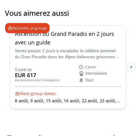
Vous aimerez aussi
4.7
(
90
)
Rejoindre un groupe
Ascension du Grand Paradis en 2 jours
avec un guide
Venez passer 2 jours à escalader le célèbre sommet
du Gran Paradis dans les Alpes italiennes grisonnes
avec l'un des guides certifiés IFMGA de l'équipe
2 jours
Peakshunter.
À partir de
EUR 617
Intermédiaire
Haut
par personne
pour 3 voyageurs
Next group dates:
8 août,
9 août,
15 août,
16 août,
22 août,
23 août,
30 août,
31 août,
5 sept.,
6 sept.,
13 sept.,
20 sept.