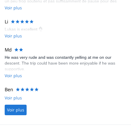
un peu trop soutenu et pas suffisamment de pause pour des
personnes débutante mais avec du recul je ne regrette rien, c'est
Voir plus
une personne en or.
Li
Lukas is excellent 👌
Voir plus
Md
He was very rude and was constantly yelling at me on our
descent. The trip could have been more enjoyable if he was
supportive.
Voir plus
Ben
Voir plus
Voir plus