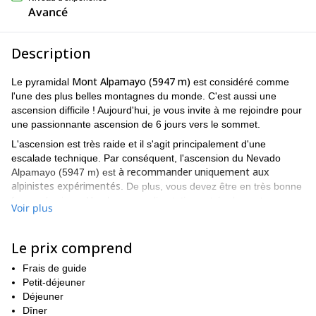
Avancé
Description
Mont Alpamayo (5947 m)
Le pyramidal
est considéré comme
l'une des plus belles montagnes du monde. C'est aussi une
ascension difficile ! Aujourd'hui, je vous invite à me rejoindre pour
une passionnante ascension de 6 jours vers le sommet.
L'ascension est très raide et il s'agit principalement d'une
escalade technique. Par conséquent, l'ascension du Nevado
à recommander uniquement aux
Alpamayo (5947 m) est
alpinistes expérimentés
. De plus, vous devez être en très bonne
forme physique. Une bonne acclimatation est également
Voir plus
indispensable.
itinéraire
Donc, dans ce programme, nous allons prendre un
Le prix comprend
passant par Huaraz, Caraz, Cashapampa et Alpamayo
. Mais
surtout, nous pourrons profiter d'une vue imprenable sur certains
Frais de guide
sommets de la Cordillère des Andes !
Petit-déjeuner
Le long de notre chemin, nous profiterons également de la vue
Déjeuner
deux belles lagunes : Chinacocha et Orconcocha
sur
Dîner
. De plus,