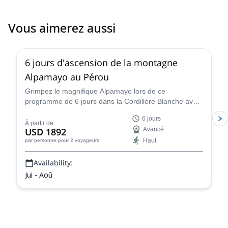
Vous aimerez aussi
2.0
(
1
)
6 jours d'ascension de la montagne
Alpamayo au Pérou
Grimpez le magnifique Alpamayo lors de ce
programme de 6 jours dans la Cordillère Blanche avec
Percy, un guide de montagne certifié IFMGA, et vivez
6 jours
une expérience d'alpinisme fantastique !
À partir de
USD 1892
Avancé
Haut
par personne
pour 2 voyageurs
Availability:
Jui - Aoû