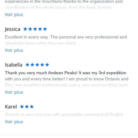
experiences in the mountains thanks to the organization and
coordination of the whole group, from the food, porters,
installation of camps. I would definitely choose them again for any
Voir plus
outdoor activity.
Jessica
Excellent in every way. The personal are very professional and
absolutely know what they are doing.
Voir plus
Isabella
Thank you very much Andean Peaks! It was my 3rd expedition
with you and every time better! I am proud to know Octavio and
Eloy, two excellent professionals and a very good working team.
They even repaired the sole of my double boots and saved me
Voir plus
the trip! And the food was also very good, excelent service. See
you next time and thank you very much!
Karel
Octavio is very nice guy with acceptable command of English
Voir plus