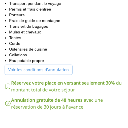
nous marcherons à travers la glace et la neige sur un glacier,
Transport pendant le voyage
avec quelques passages raides. Ensuite, nous atteindrons la
Permis et frais d'entrée
partie technique de l'ascension, jusqu'à ce que nous atteignions
Porteurs
l'incroyable sommet de l'Alpamayo !
Frais de guide de montagne
Transfert de bagages
Le dernier jour, nous ferons une nouvelle randonnée à travers la
Mules et chevaux
vallée de Santa Cruz jusqu'à Cashapampa. Ensuite, un véhicule
Tentes
nous ramènera à Huaraz.
Corde
Vous pouvez consulter l'itinéraire jour par jour en dessous de ce
Ustensiles de cuisine
texte.
Collations
Eau potable propre
Alors, si cette grande aventure d'alpinisme au Nevado
Alpamayo vous tente, contactez-moi ! Nous pourrons en parler
Voir les conditions d'annulation
et planifier le programme idéal pour vous !
Vous pouvez également consulter un autre grand programme
Réservez votre place en versant seulement 30%
du
Nevado Huascaran (6768m)
que je propose :
Ascension de 6
montant total de votre séjour
jours.
Annulation gratuite de 48 heures
avec une
réservation de 30 jours à l'avance