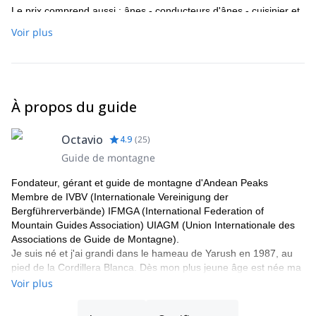
Le prix comprend aussi : ânes - conducteurs d'ânes - cuisinier et
assistants - transport privé de Huaraz - selon le programme - à
Voir plus
Huaraz - tente pour 2 personnes /// Le prix n'inclut pas :
Programme d'acclimatation - Droit d'entrée au Parc National
Huascaran - Droit d'entrée à la Communauté (Huayhuash) -
Cheval (en cas d'urgence, sur certaines parties du trekking) -
Nourriture et boissons non mentionnées - Matériel personnel de
À propos du guide
camping et d'escalade (sac de couchage, chaussures d'escalade,
crampons, piolet, guêtres).
Octavio
4.9
(
25
)
Guide de montagne
Fondateur, gérant et guide de montagne d'Andean Peaks
Membre de IVBV (Internationale Vereinigung der
Bergführerverbände) IFMGA (International Federation of
Mountain Guides Association) UIAGM (Union Internationale des
Associations de Guide de Montagne).
Je suis né et j'ai grandi dans le hameau de Yarush en 1987, au
pied de la Cordillera Blanca. Dès mon plus jeune âge est née ma
passion pour la montagne. En 2003 j'ai commencé en tant
Voir plus
qu'enthousiaste à grimper en rocher aux côtés de mon frère Eloy.
En 2009 j'ai obtenu le titre de ''guide officiel de haute montagne'',