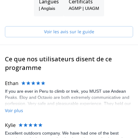
Langues
Certificats
je suis également premier de sa classe.
| Anglais
AGMP | UIAGM
J'aime faire de l'escalade sportive et ouvrir de nouvelles voies
dans la Cordillère Blanche, et dans d'autres pays. Ma grande
expérience lui a permis de gravir la plupart des montagnes de la
cordillère blanche.
Voir les avis sur le guide
Ce que nos utilisateurs disent de ce
programme
Ethan
If you are ever in Peru to climb or trek, you MUST use Andean
Peaks. Eloy and Octavio are both extremely communicative and
porfession. Very safe and pleasurable experience. They held our
deposit for two years due to us postponing our trip because eof
Voir plus
covid. We had zero issues arriving two years than planned. Again,
I can’t think of a better tour operator in Peru.
Kylie
Excellent outdoors company. We have had one of the best