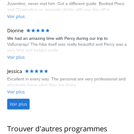
Juventino, never met him. Got a different guide. Booked Pisco
and Chopicalcui as separate climbs with one day off in
between to rest. Agency combined the climbs. They told me to
Voir plus
of go from Pisco BC directly to Chopicalcui moraine camp. Got
a different guide who didn't tell me that we'll get snowed in at
Dionne
moraine camp. Only found out about the snow once we
We had an amazing time with Percy during our trip to
reached Chopicalcui moraine camp. Spent the night there, next
Vallunaraju! The hike itself was really beautiful and Percy was a
day had to go down. Disappointed rebooked my flight and left
very kind and helpful guide.
Peru. Waste of my time and money.
Voir plus
Jessica
Excellent in every way. The personal are very professional and
absolutely know what they are doing.
Voir plus
Voir plus
Trouver d'autres programmes