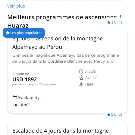
près de la Cordillera Blanca et de la Cordillera Negra, les
Voir plus
possibilités d'escalade abondent. Comparez et réservez un
Meilleurs programmes de ascensions |
guide certifié pour votre programme sur Explore-Share.com :
2.0
(
1
)
Plus de 1500 guides, plus de 70 pays et plus de 8000
Huaraz
programmes différents à choisir. Faites votre choix parmi notre
Les plus populaires
sélection de programmes d'escalade à Huaraz. Les
6 jours d'ascension de la montagne
montagnes vous appellent !
Alpamayo au Pérou
Grimpez le magnifique Alpamayo lors de ce programme
de 6 jours dans la Cordillère Blanche avec Percy, un
guide de montagne certifié IFMGA, et vivez une
6 jours
expérience d'alpinisme fantastique !
À partir de
USD 1892
Avancé
Haut
par personne
pour 2 voyageurs
Availability:
Jui - Aoû
5.0
(
2
)
Escalade de 4 jours dans la montagne