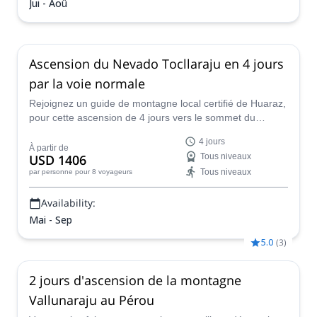
Jui - Aoû
Ascension du Nevado Tocllaraju en 4 jours
par la voie normale
Rejoignez un guide de montagne local certifié de Huaraz,
pour cette ascension de 4 jours vers le sommet du
Nevado Tocllaraju. C'est l'un des trois joyaux de la vallée
4 jours
d'Ishinca, dans la Cordillera Blanca !
À partir de
USD 1406
Tous niveaux
Tous niveaux
par personne
pour 8 voyageurs
Availability:
Mai - Sep
5.0
(
3
)
2 jours d'ascension de la montagne
Vallunaraju au Pérou