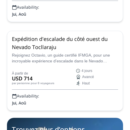
Availability:
Jui, Aoû
Expédition d'escalade du côté ouest du
Nevado Tocllaraju
Rejoignez Octavio, un guide certifié IFMGA, pour une
incroyable expérience d'escalade dans le Nevado
Tocllaraju au Pérou. Un programme de 4 jours idéal pour
4 jours
les amateurs de montagne expérimentés.
À partir de
USD 714
Avancé
Haut
par personne
pour 8 voyageurs
Availability:
Jui, Aoû
Trouvez plus d’options