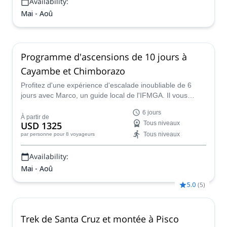
Availability:
Mai - Aoû
Programme d'ascensions de 10 jours à
Cayambe et Chimborazo
Profitez d'une expérience d'escalade inoubliable de 6
jours avec Marco, un guide local de l'IFMGA. Il vous
aidera à atteindre le sommet du Nevado Huascaran, d'où
6 jours
vous aurez une vue imprenable sur la Cordillère Blanche
À partir de
USD 1325
Tous niveaux
dans la Cordillère des Andes.
Tous niveaux
par personne
pour 8 voyageurs
Availability:
Mai - Aoû
5.0
(
5
)
Trek de Santa Cruz et montée à Pisco