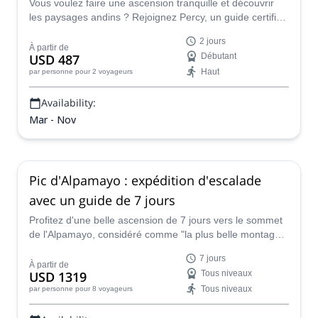
Vous voulez faire une ascension tranquille et découvrir
les paysages andins ? Rejoignez Percy, un guide certifié
IFMGA, pour cette ascension de 2 jours à Vallunaraju.
2 jours
À partir de
USD 487
Débutant
Haut
par personne
pour 2 voyageurs
Availability:
Mar - Nov
Pic d'Alpamayo : expédition d'escalade
avec un guide de 7 jours
Profitez d'une belle ascension de 7 jours vers le sommet
de l'Alpamayo, considéré comme "la plus belle montagne
du monde". Sentez-vous en sécurité en compagnie de
7 jours
Marco, un guide de montagne certifié IFMGA de Huaraz.
À partir de
USD 1319
Tous niveaux
Tous niveaux
par personne
pour 8 voyageurs