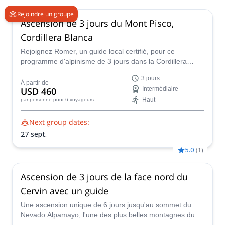
Rejoindre un groupe
Ascension de 3 jours du Mont Pisco,
Cordillera Blanca
Rejoignez Romer, un guide local certifié, pour ce
programme d'alpinisme de 3 jours dans la Cordillera
Blanca et atteignez le sommet de l'impressionnant Mont
3 jours
Pisco !
À partir de
USD 460
Intermédiaire
Haut
par personne
pour 6 voyageurs
Next group dates:
27 sept.
5.0
(
1
)
Ascension de 3 jours de la face nord du
Cervin avec un guide
Une ascension unique de 6 jours jusqu'au sommet du
Nevado Alpamayo, l'une des plus belles montagnes du