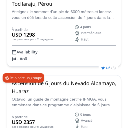
Tocllaraju, Pérou
Atteignez le sommet d'un pic de 6000 mètres et lancez-
vous un défi lors de cette ascension de 4 jours dans la
montagne Tocllaraju en compagnie de Percy, un guide de
4 jours
montagne de l'IFMGA.
À partir de
USD 1298
Intermédiaire
Haut
par personne
pour 2 voyageurs
Availability:
Jui - Aoû
4.6
(
5
)
Rejoindre un groupe
Ascension de 6 jours du Nevado Alpamayo,
Huaraz
Octavio, un guide de montagne certifié IFMGA, vous
emmènera dans ce programme d'alpinisme de 6 jours au
sommet du Nevado Alpamayo (5752 m). L'ascension de
6 jours
cette magnifique montagne est une aventure exigeante et
À partir de
USD 2357
Avancé
palpitante !
Haut
par personne
pour 6 voyageurs