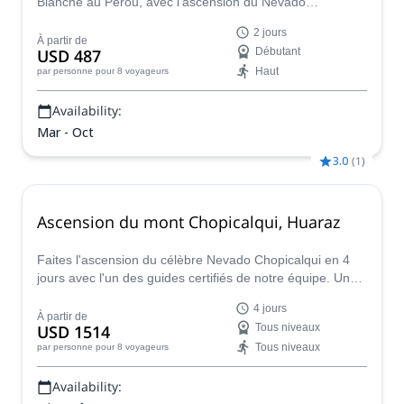
Blanche au Pérou, avec l'ascension du Nevado
Vallunaraju (5686 m), un sommet idéal pour
2 jours
l'acclimatation, avec un guide de l'IFMGA.
À partir de
USD 487
Débutant
Haut
par personne
pour 8 voyageurs
Availability:
Mar - Oct
3.0
(
1
)
Ascension du mont Chopicalqui, Huaraz
Faites l'ascension du célèbre Nevado Chopicalqui en 4
jours avec l'un des guides certifiés de notre équipe. Un
sommet difficile pour ceux qui ont une certaine
4 jours
expérience préalable.
À partir de
USD 1514
Tous niveaux
Tous niveaux
par personne
pour 8 voyageurs
Availability: