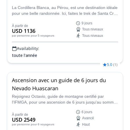
La Cordillera Blanca, au Pérou, est une destination idéale
pour une belle randonnée. Ici, faites le trek de Santa Cruz
et la montée à Pisco en 9 jours.
9 jours
À partir de
USD 1136
Tous niveaux
Tous niveaux
par personne
pour 5 voyageurs
Availability:
toute l'année
5.0
(
1
)
Ascension avec un guide de 6 jours du
Nevado Huascaran
Rejoignez Octavio, guide de montagne certifié par
l'IFMGA, pour une ascension de 6 jours jusqu'au sommet
de l'époustouflant Nevado Huascaran, dans la célèbre
6 jours
Cordillère Blanche.
À partir de
USD 2549
Avancé
Haut
par personne
pour 6 voyageurs