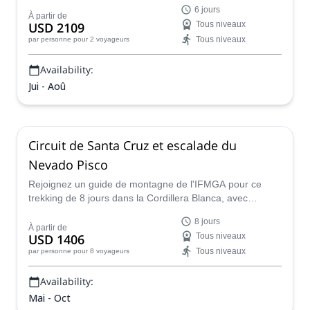
monde, en compagnie d'un guide local certifié.
6 jours
À partir de
USD 2109
Tous niveaux
Tous niveaux
par personne
pour 2 voyageurs
Availability:
Jui - Aoû
Circuit de Santa Cruz et escalade du
Nevado Pisco
Rejoignez un guide de montagne de l'IFMGA pour ce
trekking de 8 jours dans la Cordillera Blanca, avec
l'ascension du Nevado Pisco à 5760 m et la traversée du
8 jours
circuit de Santa Cruz.
À partir de
USD 1406
Tous niveaux
Tous niveaux
par personne
pour 8 voyageurs
Availability:
Mai - Oct