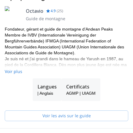
d'escalade sont inclus, le reste des repas (et les boissons) ne
Octavio
4.9
(
25
)
sont pas inclus. L'équipement technique collectif est inclus,
l'équipement personnel de camping et d'escalade n'est pas inclus
Guide de montagne
(sac de couchage, chaussures d'escalade, crampons, piolet,
Fondateur, gérant et guide de montagne d'Andean Peaks
guêtres, harnais, lunettes de neige, vêtements appropriés,
Membre de IVBV (Internationale Vereinigung der
médicaments personnels, etc).
Bergführerverbände) IFMGA (International Federation of
Mountain Guides Association) UIAGM (Union Internationale des
Associations de Guide de Montagne).
Je suis né et j'ai grandi dans le hameau de Yarush en 1987, au
pied de la Cordillera Blanca. Dès mon plus jeune âge est née ma
passion pour la montagne. En 2003 j'ai commencé en tant
Voir plus
qu'enthousiaste à grimper en rocher aux côtés de mon frère Eloy.
En 2009 j'ai obtenu le titre de ''guide officiel de haute montagne'',
Langues
Certificats
je suis également premier de sa classe.
| Anglais
AGMP | UIAGM
J'aime faire de l'escalade sportive et ouvrir de nouvelles voies
dans la Cordillère Blanche, et dans d'autres pays. Ma grande
expérience lui a permis de gravir la plupart des montagnes de la
cordillère blanche.
Voir les avis sur le guide