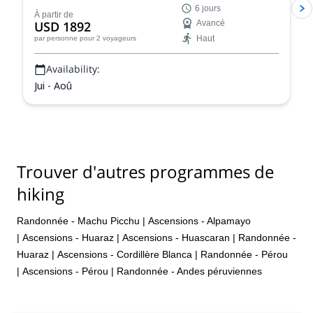
6 jours
une expérience d'alpinisme fantastique !
À partir de
USD 1892
Avancé
Haut
par personne
pour 2 voyageurs
Availability:
Jui - Aoû
Trouver d'autres programmes de
hiking
Randonnée - Machu Picchu
|
Ascensions - Alpamayo
|
Ascensions - Huaraz
|
Ascensions - Huascaran
|
Randonnée -
Huaraz
|
Ascensions - Cordillère Blanca
|
Randonnée - Pérou
|
Ascensions - Pérou
|
Randonnée - Andes péruviennes