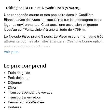
Trekking Santa Cruz et Nevado Pisco (5760 m).
Une randonnée courte et très populaire dans la Cordillère
Blanche avec des vues spectaculaires sur les montagnes et les
lagunes environnantes. C'est aussi une ascension exigeante
jusqu'au col "Punta Union" à une altitude de 4759 m.
Le Nevado Pisco prend 3 jours. Le Pisco est une montagne très
attrayante pour les alpinistes étrangers. C'est une bonne option
pour ceux qui sont acclimatés.
Une expérience préalable n'est pas nécessaire. Nous vous
Voir plus
aiderons à atteindre le sommet de ce pic. L'ascension est
modérément difficile et pas très raide. Vous serez récompensé
Le prix comprend
par des vues magnifiques sur la Cordillère Blanche, dont le Mont
Huascarán (6768 m), qui est la plus haute montagne du Pérou.
Frais de guide
Vous trouverez ci-dessous le programme au jour le jour de ce
Petit-déjeuner
voyage.
Déjeuner
Dîner
Jour 01 :
Huaraz - Cashapampa - Llamacorral (3760 m)
Transport pendant le voyage
Jour 02 :
Llamacorral - Taullipampa (4250 m)
Transport aller-retour
Permis et frais d'entrée
Jour 03 :
Taullipampa - Cachina pampa (3750 m)
Porteurs
Jour 04 :