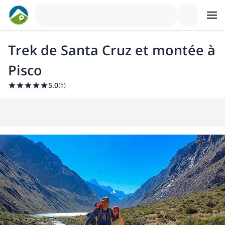
Trek de Santa Cruz et montée à
Pisco
5.0
(
5
)