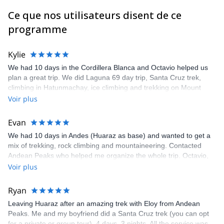
Ce que nos utilisateurs disent de ce
programme
Kylie
We had 10 days in the Cordillera Blanca and Octavio helped us
plan a great trip. We did Laguna 69 day trip, Santa Cruz trek,
climbing in Hatunmachay, ice climbing and trekking on Mount
Pisco. The trip was very well organised and equipment provided
Voir plus
was of high quality. Octavio is an experienced mountain guide
and climber so we always felt safe throughout the trip. We had a
Evan
great chef with us when camping and always enjoyed the food he
We had 10 days in Andes (Huaraz as base) and wanted to get a
prepared. Also enjoyed chatting to Octavio in the evenings and
mix of trekking, rock climbing and mountaineering. Contacted
hearing his great stories!
Andean Peaks who helped me organize the whole trip. Octavio,
who was our main guide and one of the owners of the company
Voir plus
was super helpful and quick to respond on both emails and
Whatsapp. Octavio is a qualified professional mountain guide.
Ryan
Apart from this, he's also a super friendly guy an a good climber.
Leaving Huaraz after an amazing trek with Eloy from Andean
Bonus points for always being punctual, having great
Peaks. Me and my boyfriend did a Santa Cruz trek (you can opt
equipment/tents etc, good chef (cooked pizza for us at 4600m!).
for a private or group tour), 4 days, 3 nights. All the service was