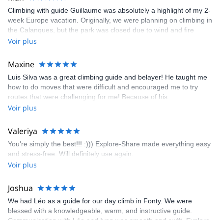
J'aime partager la culture avec des gens du monde entier et
aider les visiteurs à réaliser leur rêve. Je parle quechua,
Climbing with guide Guillaume was absolutely a highlight of my 2-
espagnol, anglais et français.
week Europe vacation. Originally, we were planning on climbing in
the Calanques, but the park was closed due to wind and fire
danger. Guillaume chose another amazing location (Pic de
Voir plus
Bretagne) based on my climbing abilities and preferences and
kindly offered train station pick-up and hotel drop off, which I
Maxine
appreciated very much. The multi-pitch route we did was not only
Luis Silva was a great climbing guide and belayer! He taught me
fun but also the right amount of challenge, which I thoroughly
how to do moves that were difficult and encouraged me to try
enjoyed. The communication from the team (Gauthier) was
routes that were challenging for me! Because of his
prompt and clear—highly recommend!
encouragement, I managed to complete these routes! I really
Voir plus
enjoyed the climbs and completed 8 routes in the Sesimbra/Azoia
area. The weather was perfect, no direct sun and cool enough to
Valeriya
enjoy the climbs. Explore-Share made booking an outdoor
You’re simply the best!!! :))) Explore-Share made everything easy
climbing experience in Lisbon extremely easy. Luis, our guide,
and stress-free. Will definitely use again.
was fantastic, and the platform’s organization was flawless.
Voir plus
Joshua
We had Léo as a guide for our day climb in Fonty. We were
blessed with a knowledgeable, warm, and instructive guide.