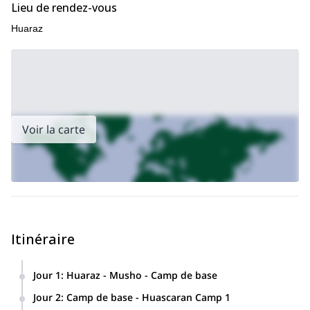
Lieu de rendez-vous
Huaraz
Voir la carte
Itinéraire
Jour 1
:
Huaraz - Musho - Camp de base
Après le petit-déjeuner à l'hôtel, nous partirons à 7 heures
Jour 2
:
Camp de base - Huascaran Camp 1
du matin en empruntant le Callejon de Huaylas jusqu'à