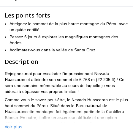
Les points forts
Atteignez le sommet de la plus haute montagne du Pérou avec
un guide certifié.
Passez 6 jours à explorer les magnifiques montagnes des
Andes.
Acclimatez-vous dans la vallée de Santa Cruz.
Description
Nevado
Rejoignez-moi pour escalader l'impressionnant
Huascaran
et atteindre son sommet de 6 768 m (22 205 ft) ! Ce
sera une semaine mémorable au cours de laquelle je vous
aiderai à dépasser vos propres limites !
Comme vous le savez peut-être, le Nevado Huascaran est le plus
Parc national de
haut sommet du Pérou. Situé dans le
Huascaran
Cordillera
cette montagne fait également partie de la
Blanca
ascension difficile
. En outre, il offre un
et une option
différente pour les grimpeurs à la recherche d'un sommet
Voir plus
vraiment élevé à maîtriser.