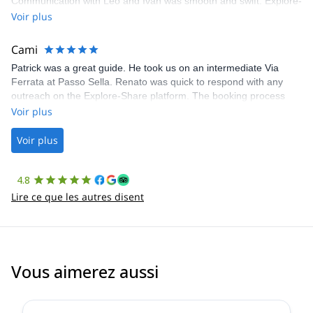
Communication with Léo and Ivan was smooth and swift. Explore-
Share was excellent in arranging everything for our day climb.
Voir plus
The communication was quick, and the platform was easy to use,
making our adventure stress-free.
Cami
Patrick was a great guide. He took us on an intermediate Via
Ferrata at Passo Sella. Renato was quick to respond with any
outreach on the Explore-Share platform. The booking process
was straightforward, and once Patrick was confirmed, all went
Voir plus
well. It was a wonderful experience, and I’d highly recommend
the platform.
Voir plus
4.8
Lire ce que les autres disent
Vous aimerez aussi
2.0
(
1
)