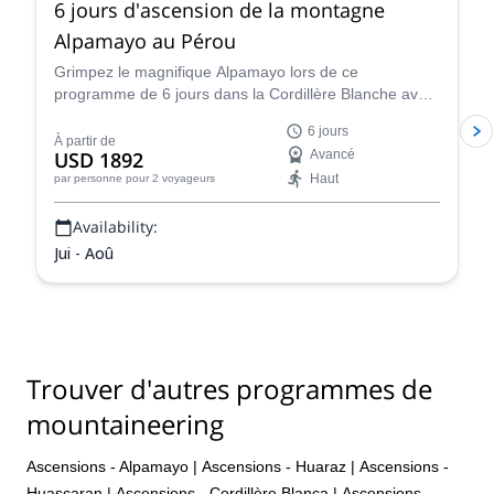
6 jours d'ascension de la montagne
Alpamayo au Pérou
Grimpez le magnifique Alpamayo lors de ce
programme de 6 jours dans la Cordillère Blanche avec
Percy, un guide de montagne certifié IFMGA, et vivez
6 jours
une expérience d'alpinisme fantastique !
À partir de
USD 1892
Avancé
Haut
par personne
pour 2 voyageurs
Availability:
Jui - Aoû
Trouver d'autres programmes de
mountaineering
Ascensions - Alpamayo
|
Ascensions - Huaraz
|
Ascensions -
Huascaran
|
Ascensions - Cordillère Blanca
|
Ascensions -