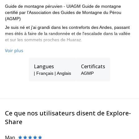
Guide de montagne péruvien - UIAGM Guide de montagne
certifié par l'Association des Guides de Montagne du Pérou
(AGMP)
Je suis né et j'ai grandi dans les contreforts des Andes, passant
mes étés à faire de la randonnée et de l'escalade dans la vallée
et sur les sommets proches de Huaraz.
Génie de l'aventure en montagne. Depuis l'enfance j'ai été un
Voir plus
amant de l'adrénaline, après des années je suis devenu dans un
Guide de Montagne UIAGM et donné pour devenir un Instructeur
Langues
Certificats
de Guides de Montagne dans l'Ecole de Guides au Pérou.
| Français | Anglais
AGMP
J'ai participé à la construction, à l'installation et au
fonctionnement de la célèbre Via Férrata et du Sky Lodge dans la
vallée sacrée, près de Cusco.
J'ai plus de 10 ans d'expérience dans l'escalade de montagnes
dans les chaînes de montagnes Cordillera Blanca et Huayhuash
au Pérou, mais aussi dans les pays voisins comme la Bolivie,
Ce que nos utilisateurs disent de Explore-
l'Équateur, le Chili et l'Argentine.
Share
J'ai également suivi le cours Wilderness First Aid (WFA) et j'ai
suivi des cours de premiers secours.
Man