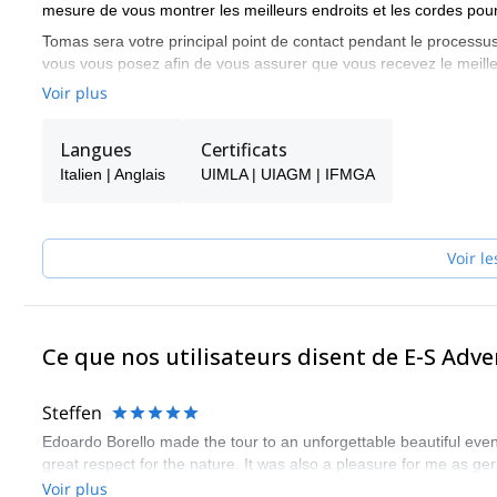
mesure de vous montrer les meilleurs endroits et les cordes pour
Tomas sera votre principal point de contact pendant le processus
vous vous posez afin de vous assurer que vous recevez le meille
Voir plus
Choisissez l'un des programmes proposés par E-S Adventure Guid
montagne !
Langues
Certificats
Italien | Anglais
UIMLA | UIAGM | IFMGA
Voir le
Ce que nos utilisateurs disent de E-S Adv
Steffen
Edoardo Borello made the tour to an unforgettable beautiful even
great respect for the nature. It was also a pleasure for me as ge
Voir plus