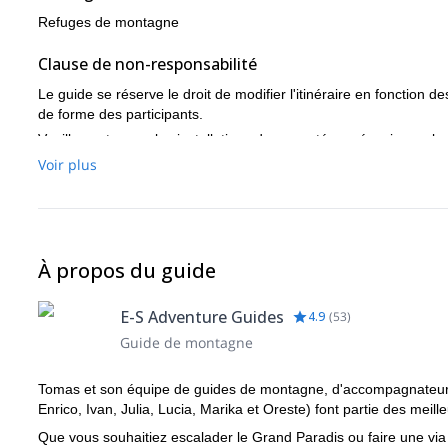
Refuges de montagne
Clause de non-responsabilité
Le guide se réserve le droit de modifier l'itinéraire en fonction 
de forme des participants.
Veuillez noter que les installations de remontées mécaniques, les
appliqués par leurs propriétaires, sans aucune responsabilité im
Voir plus
Plus d'informations
Coûts estimés pour votre référence :
Hébergement en demi-pension dans des refuges de montagne
À propos du guide
60 €), Cabane de Prafleuri (70 CHF), Cabane des Dix (82 
Location de matériel (baudrier, piolet, crampons et casque)
E-S Adventure Guides
Service de taxi jusqu'au Châble : 120 CHF (répartis entre tou
4.9
(
53
)
Assurance recherche et sauvetage avec couverture IFMGA 
Guide de montagne
Tomas et son équipe de guides de montagne, d'accompagnateurs 
Enrico, Ivan, Julia, Lucia, Marika et Oreste) font partie des meille
Que vous souhaitiez escalader le Grand Paradis ou faire une via 