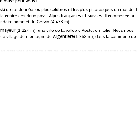
n must pour vous !
i de randonnée les plus célèbres et les plus pittoresques du monde. 
Alpes françaises et suisses
le centre des deux pays.
. Il commence au
endaire sommet du Cervin (4 478 m).
rmayeur
(1 224 m), une ville de la vallée d'Aoste, en Italie. Nous nous
Argentière
ique village de montagne de
(1 252 m), dans la commune de
s distances en haute altitude, à travers des glaciers massifs et des pi
 d'Arolla
(3,796m). Chaque jour, nous effectuerons de longues monté
Mo
s sur certaines des montagnes les plus emblématiques des Alpes :
ombin
Dent d'Herens
(4 314 m), et
(4 174 m), entre autres. En cours 
agne afin de rester en haute altitude. Notre descente finale nous laiss
rvin, dans le canton suisse germanophone du Valais.
articipants doivent être en bonne forme physique et avoir une expér
étéo optimales soient indispensables, l'itinéraire nécessite des
ec les temps d'ascension estimés et le dénivelé cumulé par jour.
es ! Envoyez-moi votre demande de réservation dès maintenant.
version ski de randonnée de ce programme
ce de
. Si vous cherchez
Programme alpin d'une journée du Tour des Periades (Chamonix
de le