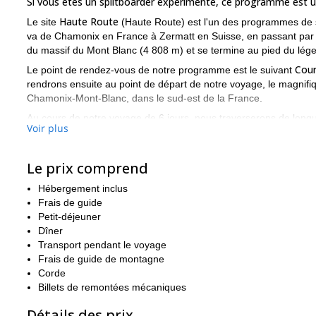
Si vous êtes un splitboarder expérimenté, ce programme est u
Haute Route
Le site
(Haute Route) est l'un des programmes de sk
va de Chamonix en France à Zermatt en Suisse, en passant par 
du massif du Mont Blanc (4 808 m) et se termine au pied du lég
Cou
Le point de rendez-vous de notre programme est le suivant
rendrons ensuite au point de départ de notre voyage, le magnif
Chamonix-Mont-Blanc, dans le sud-est de la France.
Au cours de notre voyage de 6 jours, nous traverserons de longue
Voir plus
Rosa Blanche
Pigne
rocheux enneigés, tels que le
(3 336 m) et le
suivies de descentes époustouflantes avec des vues imprenable
Blanc
Mont Rose
Cervin
Grand C
(4,808m),
(4,634m),
(4,478m),
Le prix comprend
route, nous passerons les 5 nuits dans différents refuges de mont
Zermatt
Hébergement inclus
(1 608 m), un village alpin situé sous la face est du Ce
Frais de guide
Les p
Il s'agit d'une longue et difficile aventure en haute altitude.
Petit-déjeuner
préalable du splitboard.
Bien que des conditions de neige et de m
Dîner
compétences techniques et beaucoup d'efforts pour être réalisé.
Transport pendant le voyage
Vous trouverez ci-dessous l'itinéraire détaillé du programme, av
Frais de guide de montagne
Corde
Ne manquez pas ce programme emblématique au cœur des Alp
Billets de remontées mécaniques
Au cas où vous seriez intéressé, je propose également un servi
d'autres sorties en splitboard dans la région, je vous recomman
Détails des prix