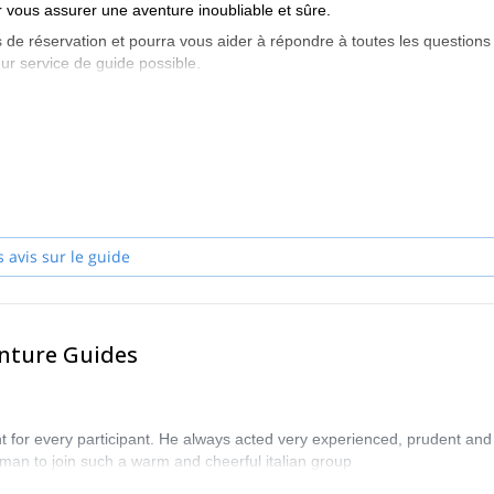
 vous assurer une aventure inoubliable et sûre.
 de réservation et pourra vous aider à répondre à toutes les questions
ur service de guide possible.
es Italy et commencez à planifier une expérience inoubliable en
s avis sur le guide
enture Guides
t for every participant. He always acted very experienced, prudent and
rman to join such a warm and cheerful italian group