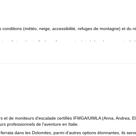
des conditions (météo, neige, accessibilité, refuges de montagne) et du 
 transferts et les tarifs des refuges sont sujets à des changements étab
putable au guide.
 par personne : Refuge d'Argentière (48-63 €), Refuge de Prarayer 
CHF), Cabane des Vignettes (80 CHF).
 : 15 € par personne
s les participants)
(recommandée) : 12 € par personne pour 7 jours
et de moniteurs d'escalade certifiés IFMGA/UIMLA (Anna, Andrea, Eli
urs professionnels de l'aventure en Italie.
ferrata dans les Dolomites, parmi d'autres options étonnantes, ils sero