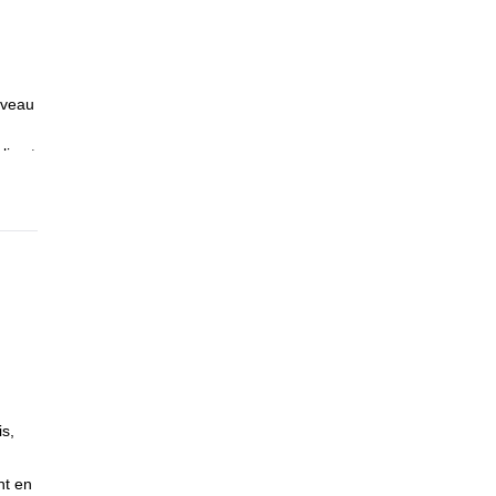
niveau
lis et
(48-
s,
nt en