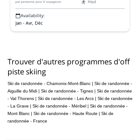
some points. The ski poles that we rented to traverse flat land,
Haut
par personne
pour 4 voyageurs
sunk all the way down into the powder, and there was no
resistance to push yourself forward. On several occasions, our
Availability:
guide had to attach a rope to my harness and pull me out of a
Jan - Avr, Déc
powder-jam. Paulo guided us safely down the mountain, taking
breaks to rest and for water and food. At the bottom, we grabbed
a few beers and nothing ever tasted so good. Hire these guys,
you will be thankful that you did!!!
Trouver d'autres programmes d'off
piste skiing
Ski de randonnée - Chamonix-Mont-Blanc
|
Ski de randonnée -
Aiguille du Midi
|
Ski de randonnée - Tignes
|
Ski de randonnée
- Val Thorens
|
Ski de randonnée - Les Arcs
|
Ski de randonnée
- La Grave
|
Ski de randonnée - Méribel
|
Ski de randonnée -
Mont Blanc
|
Ski de randonnée - Haute Route
|
Ski de
randonnée - France