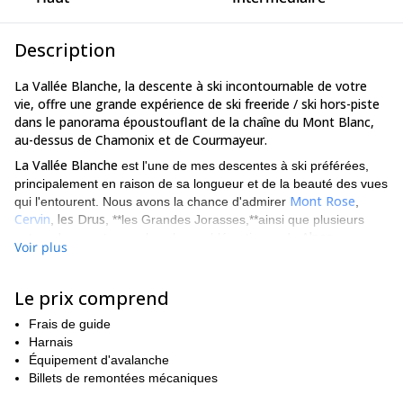
Description
La Vallée Blanche, la descente à ski incontournable de votre
vie, offre une grande expérience de ski freeride / ski hors-piste
dans le panorama époustouflant de la chaîne du Mont Blanc,
au-dessus de Chamonix et de Courmayeur.
La Vallée Blanche
est l'une de mes descentes à ski préférées,
principalement en raison de sa longueur et de la beauté des vues
Mont Rose
qui l'entourent. Nous avons la chance d'admirer
,
Cervin
les Drus
,
, **les Grandes Jorasses,**ainsi que plusieurs
Alpes
autres des montagnes les plus emblématiques du
.
Voir plus
La Vallée Blanche
peut être descendu à ski par différents
l'Aiguille du Midi au-dessus de
itinéraires. On peut partir soit de
Le prix comprend
Chamonix
Helbronner
téléphérique
ou de la
au-dessus de
Courmayeur
Le Petit
. Les itinéraires possibles sont les suivants
Frais de guide
Envers du Plan
Le Grand Envers du Plan
La Vallée Noire
Le
,
,
,
Harnais
Gros Rognon
etc.
Équipement d'avalanche
Descente à ski de 22 kilomètres de long
C'est un fantastique
Billets de remontées mécaniques
.
4 à 6
En fait, il s'agit de l'un des plus longs au monde, qui dure de