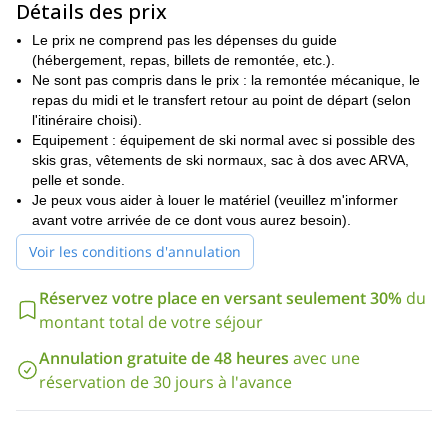
Détails des prix
heures
.
Vallée Blanche
De
Le meilleur moment pour skier la
Le prix ne comprend pas les dépenses du guide
vient de
janvier à mai
(hébergement, repas, billets de remontée, etc.).
. Le meilleur moment pour le faire dépendra bien
sûr de la neige et des conditions météorologiques.
Ne sont pas compris dans le prix : la remontée mécanique, le
repas du midi et le transfert retour au point de départ (selon
skieurs expérimentés
Pour les plus
nous pouvons combiner les
l'itinéraire choisi).
Vallée Blanche
Val Veny
Glacier du
avec une descente de
ou
Equipement : équipement de ski normal avec si possible des
Toula
. J'aime particulièrement ce dernier car très peu de gens y
skis gras, vêtements de ski normaux, sac à dos avec ARVA,
vont. De plus, il est assez sauvage et il traverse une forêt où la
pelle et sonde.
neige peut être très profonde.
Je peux vous aider à louer le matériel (veuillez m'informer
Si vous êtes dans le massif du Mont-Blanc au cours de l'hiver
avant votre arrivée de ce dont vous aurez besoin).
prochain et si vous souhaitez vivre quelque chose de très
Voir les conditions d'annulation
différent, envoyez-moi une demande et planifions ensemble
cette fantastique journée de ski.
Réservez votre place en versant seulement 30%
du
montant total de votre séjour
Annulation gratuite de 48 heures
avec une
réservation de 30 jours à l'avance