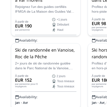
Rejoignez l'un des guides certifiés
Profitez d
IFMGA de La Maison des Guides Val
hors-piste
Thorens pour cet incroyable programme
des 3 Val
À partir de
+1 jours
de freeride et de ski de randonnée sur
Les Ménuir
À partir de
EUR 98
EUR 190
Débutant
les majestueuses pentes de Val
pentes et 
par personne
Haut
par personne
voyageurs
Thorens.
incroyable
Availability:
Availabi
Jan - Mai, Nov, Déc
Jan - Avr
Ski de randonnée en Vanoise,
Ski hors
Roc de la Pêche
randonn
2+ jours de ski de randonnée guidée
Profitez 
dans le Parc National de la Vanoise,
en hors-p
basé dans le joli refuge du Roc de la
dans Les 3
À partir de
À partir de
2 jours
Pêche, avec Sébastien, guide de
domaine s
EUR 152
EUR 18
Tous niveaux
montagne IFMGA.
compagnie
par personne
pour 6
par personne
Tous niveaux
voyageurs
voyageurs
l'IFMGA.
Availability:
Availabi
Jan - Avr
Jan - Avr,