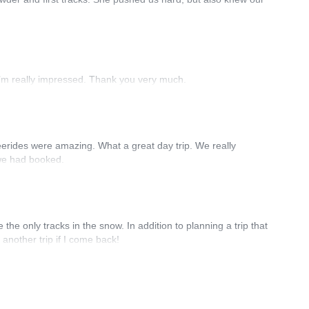
 I’m really impressed. Thank you very much.
eerides were amazing. What a great day trip. We really
 we had booked.
e only tracks in the snow. In addition to planning a trip that
 another trip if I come back!