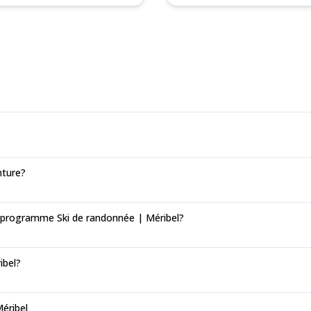
nture?
n programme Ski de randonnée | Méribel?
ibel?
Méribel