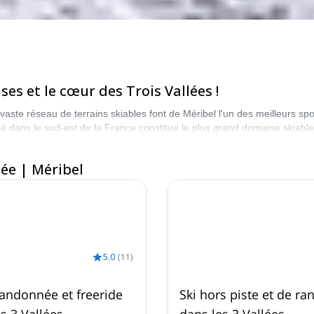
ses et le cœur des Trois Vallées !
vaste réseau de terrains skiables font de Méribel l'un des meilleurs sp
tué dans le sud-est de la France constitue le plus grand domaine skiab
ée | Méribel
5.0
(
11
)
randonnée et freeride
Ski hors piste et de ra
s 3 Vallées
dans les 3 Vallées