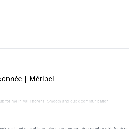
ndonnée | Méribel
roup for me in Val Thorens. Smooth and quick communication.
y well and was able to take us to one run after another with fresh po