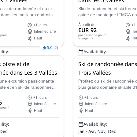
u ski de randonnée et du ski
Ski de randonnée et ski freeri
 dans les meilleurs endroits
guide de montagne IFMGA da
lées (Courchevel, Val Thorens,
autour des stations de ski des
À partir de
+1 jours
+1 
es, Méribel) et trouvez les
: Courchevel, Méribel, Val Tho
EUR 92
Intermédiaire
To
la poudreuse les plus
Saint Martin de Belleville, Les
pour 8
par personne
pour 6
Haut
To
voyageurs
s avec un guide certifié.
La Tania...
5.0
(
2
)
lity:
Availability:
Jan - Avr, Déc
 piste et de
Ski de randonnée dans
ée dans Les 3 Vallées
Trois Vallées
d'une excursion passionnante
Profitez du ski de randonnée 
iste et en ski de randonnée
plus grand domaine skiable d
 Vallées, le plus grand
lors de ce programme d'un ou
+1 jours
+1 jours
kiable du monde, en
jours aux Trois Vallées mené 
6
Intermédiaire
Intermédiaire
 d'un guide de montagne de
Antonin, Aspirant Guide SNGM
pour 4
Haut
Haut
conduira à travers Val Thoren
Courchevel et Méribel.
lity:
Availability:
 Déc
Jan - Avr, Nov, Déc