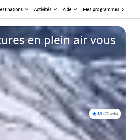
estinations
Activités
Aide
Mes programmes
ures en plein air vous
4.9
(
72 avis
)