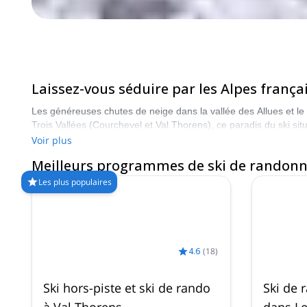
Laissez-vous séduire par les Alpes françai
Les généreuses chutes de neige dans la vallée des Allues et le 
Trois Vallées (Courchevel et Val Thorens), ce paradis du ski si
Voir plus
Meilleurs programmes de ski de randonn
Les plus populaires
4.6
(
18
)
Ski hors-piste et ski de rando
Ski de 
à Val Thorens
dans Le