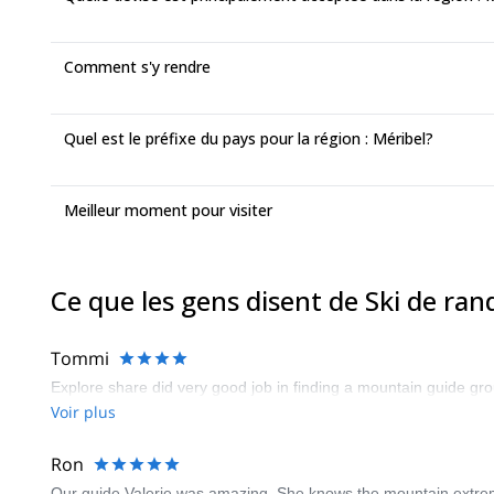
Comment s'y rendre
Quel est le préfixe du pays pour la région : Méribel?
Meilleur moment pour visiter
Ce que les gens disent de Ski de ra
Tommi
Explore share did very good job in finding a mountain guide g
Voir plus
Ron
Our guide Valerie was amazing. She knows the mountain extremel