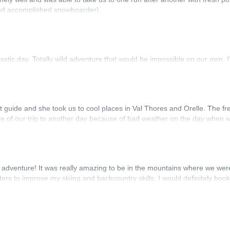
 and accomplished snowboarder).
astic day. Totally wild adventure that would be impossible on our own.
t guide and she took us to cool places in Val Thores and Orelle. The fr
ate of our trip to another day because of bad weather on the day when
adventure! It was really amazing to be in the mountains where we were th
ters to improve my skiing and backcountry skills. I would definitely book