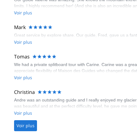
limits. I highly recommend her! (And she is also an incredible
Voir plus
Mark
Great service by explore share. Our guide, Fred, gave us a fant
Voir plus
Tomas
We had a private splitboard tour with Carine. Carine was a grea
appreciate flexibility of Maison des Guides who changed the d
Voir plus
Christina
Andre was an outstanding guide and I really enjoyed my glacier 
was beautiful and at the perfect difficulty level, he gave me poin
Voir plus
Voir plus