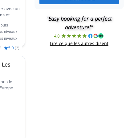
de avec un
ns et
"Easy booking for a perfect
 3 Vallées
jours
adventure!"
rens,
us niveaux
 Menuires,
4.8
us niveaux
Lire ce que les autres disent
5.0
(
2
)
 Les
dans le
'Europe
 plusieurs
par
. Il vous
s,