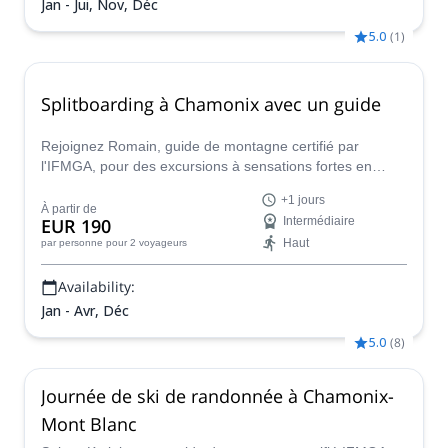
Jan - Jui, Nov, Déc
5.0
(
1
)
Splitboarding à Chamonix avec un guide
Rejoignez Romain, guide de montagne certifié par
l'IFMGA, pour des excursions à sensations fortes en
splitboard, ski de randonnée ou freeride à Chamonix pour
+1 jours
1 ou plusieurs jours.
À partir de
EUR 190
Intermédiaire
Haut
par personne
pour 2 voyageurs
Availability:
Jan - Avr, Déc
5.0
(
8
)
Journée de ski de randonnée à Chamonix-
Mont Blanc