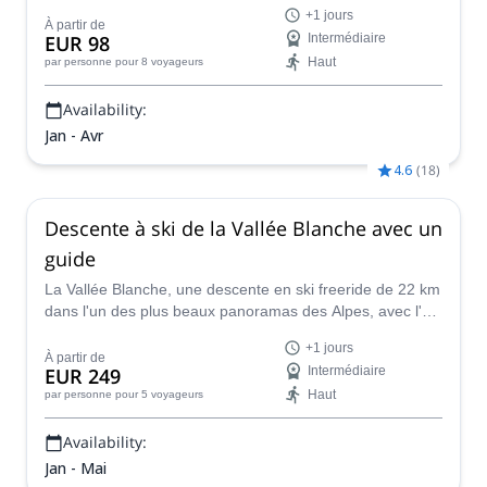
Thorens, Les Ménuires, Méribel) et trouvez les pentes et
+1 jours
la poudreuse les plus incroyables avec un guide certifié.
À partir de
EUR 98
Intermédiaire
Haut
par personne
pour 8 voyageurs
Availability:
Jan - Avr
4.6
(
18
)
Descente à ski de la Vallée Blanche avec un
guide
La Vallée Blanche, une descente en ski freeride de 22 km
dans l'un des plus beaux panoramas des Alpes, avec l'un
des guides certifiés IFMGA de l'équipe Peakshunter.
+1 jours
À partir de
EUR 249
Intermédiaire
Haut
par personne
pour 5 voyageurs
Availability:
Jan - Mai