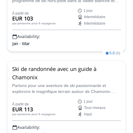
programme de ski hors-piste dans la Vallée Blanche et
découvrez l'un des plus célèbres spots de ski hors-piste
1 jour
de Chamonix.
À partir de
EUR 103
Intermédiaire
Intermédiaire
par personne
pour 6 voyageurs
Availability:
Jan - Mar
5.0
(
5
)
Ski de randonnée avec un guide à
Chamonix
Partons pour une aventure de ski passionnante et
explorons le magnifique terrain autour de Chamonix-
Mont-Blanc.
1 jour
À partir de
EUR 113
Tous niveaux
Haut
par personne
pour 6 voyageurs
Availability: