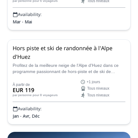
Tous niveaux
par personne
pour 6 voyageurs
Availability:
Mar - Mai
Hors piste et ski de randonnée à l'Alpe
d'Huez
Profitez de la meilleure neige de l'Alpe d'Huez dans ce
programme passionnant de hors-piste et de ski de
randonnée, en compagnie d'un guide de montagne
+1 jours
IFMGA.
À partir de
EUR 119
Tous niveaux
Tous niveaux
par personne
pour 8 voyageurs
Availability:
Jan - Avr, Déc