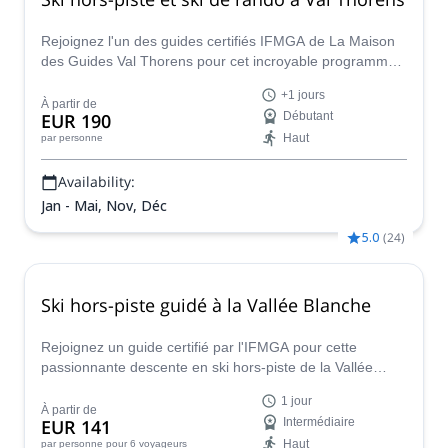
Rejoignez l'un des guides certifiés IFMGA de La Maison
des Guides Val Thorens pour cet incroyable programme
de freeride et de ski de randonnée sur les majestueuses
+1 jours
pentes de Val Thorens.
À partir de
EUR 190
Débutant
Haut
par personne
Availability:
Jan - Mai, Nov, Déc
5.0
(
24
)
Ski hors-piste guidé à la Vallée Blanche
Rejoignez un guide certifié par l'IFMGA pour cette
passionnante descente en ski hors-piste de la Vallée
Blanche, au départ de l'Aiguille du Midi. Une excellente
1 jour
option hors-piste dans le massif du Mont Blanc !
À partir de
EUR 141
Intermédiaire
Haut
par personne
pour 6 voyageurs