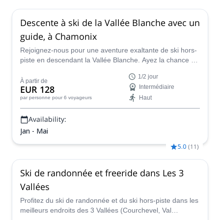
Descente à ski de la Vallée Blanche avec un
guide, à Chamonix
Rejoignez-nous pour une aventure exaltante de ski hors-
piste en descendant la Vallée Blanche. Ayez la chance de
skier sur l'une des plus longues pistes de ski hors-piste
1/2 jour
du monde et laissez-vous surprendre par les vues à
À partir de
EUR 128
Intermédiaire
couper le souffle lors de la descente.
Haut
par personne
pour 6 voyageurs
Availability:
Jan - Mai
5.0
(
11
)
Ski de randonnée et freeride dans Les 3
Vallées
Profitez du ski de randonnée et du ski hors-piste dans les
meilleurs endroits des 3 Vallées (Courchevel, Val