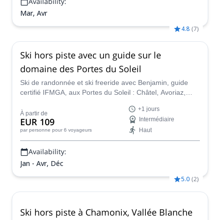
Availability:
Mar, Avr
4.8
(
7
)
Ski hors piste avec un guide sur le
domaine des Portes du Soleil
Ski de randonnée et ski freeride avec Benjamin, guide
certifié IFMGA, aux Portes du Soleil : Châtel, Avoriaz,
Morzine, Morgin, les Crossets et Champéry.
+1 jours
À partir de
EUR 109
Intermédiaire
Haut
par personne
pour 6 voyageurs
Availability:
Jan - Avr, Déc
5.0
(
2
)
Ski hors piste à Chamonix, Vallée Blanche