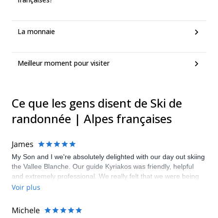
La monnaie
Meilleur moment pour visiter
Ce que les gens disent de Ski de
randonnée | Alpes françaises
James
My Son and I we're absolutely delighted with our day out skiing
the Vallee Blanche. Our guide Kyriakos was friendly, helpful
and extremely professional. We really felt that we were being
looked after by one of the best. Kyriakos also shared his
Voir plus
knowledge of the route, the mountains and he even gave us
some tips to improve our skiing. An absolutely fantastic
Michele
experience that we will never forget.