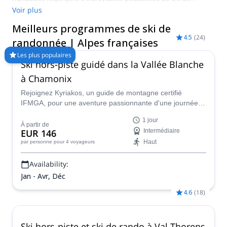
randonnée. Avec certains des plus beaux paysages d'Europe,
Voir plus
une poudreuse de grande qualité et de nombreux endroits à
Meilleurs programmes de ski de
explorer, il n'y a pas de meilleur endroit pour faire du hors-piste
4.5
(
24
)
cet hiver ! Comparez et réservez un guide certifié pour votre
randonnée | Alpes françaises
programme de ski de randonnée avec Explore-Share.com :
Les plus populaires
Plus de 1500 guides, plus de 70 pays et plus de 8000
Ski hors-piste guidé dans la Vallée Blanche
programmes différents à choisir. Faites votre choix parmi notre
à Chamonix
sélection de ski de randonnée. Les montagnes vous appellent !
Rejoignez Kyriakos, un guide de montagne certifié
IFMGA, pour une aventure passionnante d'une journée
de ski hors-piste dans la Vallée Blanche à Chamonix,
1 jour
France.
À partir de
EUR 146
Intermédiaire
Haut
par personne
pour 4 voyageurs
Availability:
Jan - Avr, Déc
4.6
(
18
)
Ski hors-piste et ski de rando à Val Thorens