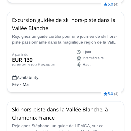
5.0
(
4
)
Excursion guidée de ski hors-piste dans la
Vallée Blanche
Rejoignez un guide certifié pour une journée de ski hors-
piste passionnante dans la magnifique région de la Vallée
Blanche en France, près du majestueux massif du Mont
1 jour
Blanc.
À partir de
EUR 130
Intermédiaire
Haut
par personne
pour 6 voyageurs
Availability:
Fév - Mai
5.0
(
4
)
Ski hors-piste dans la Vallée Blanche, à
Chamonix France
Rejoignez Stéphane, un guide de l'IFMGA, sur ce