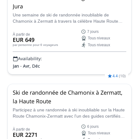
Jura
Une semaine de ski de randonnée inoubliable de
Chamonix à Zermatt à travers la célèbre Haute Route
des Alpes. Faites-le sous la supervision de Martin, un
7 jours
guide de montagne certifié IFMGA.
À partir de
EUR 649
Tous niveaux
Tous niveaux
par personne
pour 6 voyageurs
Availability:
Jan - Avr, Déc
4.4
(
10
)
Ski de randonnée de Chamonix à Zermatt,
la Haute Route
Participez à une randonnée à ski inoubliable sur la Haute
Route Chamonix-Zermatt avec l'un des guides certifiés
IFMGA de l'équipe Peakshunter !
6 jours
À partir de
EUR 2271
Tous niveaux