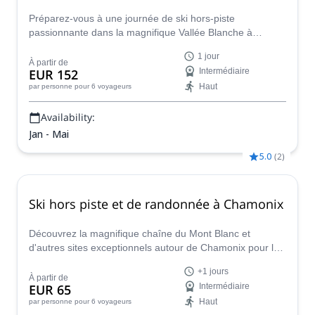
Préparez-vous à une journée de ski hors-piste
passionnante dans la magnifique Vallée Blanche à
Chamonix avec un guide de montagne certifié !
1 jour
À partir de
EUR 152
Intermédiaire
Haut
par personne
pour 6 voyageurs
Availability:
Jan - Mai
5.0
(
2
)
Ski hors piste et de randonnée à Chamonix
Découvrez la magnifique chaîne du Mont Blanc et
d'autres sites exceptionnels autour de Chamonix pour le
ski de randonnée, le freeride et le splitboard avec
+1 jours
Romain, guide certifié IFMGA.
À partir de
EUR 65
Intermédiaire
Haut
par personne
pour 6 voyageurs