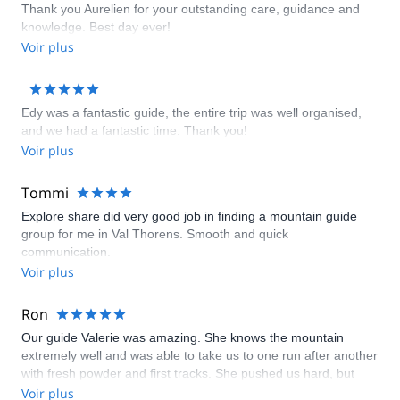
Thank you Aurelien for your outstanding care, guidance and
knowledge. Best day ever!
Voir plus
Edy was a fantastic guide, the entire trip was well organised,
and we had a fantastic time. Thank you!
Voir plus
Tommi
Explore share did very good job in finding a mountain guide
group for me in Val Thorens. Smooth and quick
communication.
Voir plus
Ron
Our guide Valerie was amazing. She knows the mountain
extremely well and was able to take us to one run after another
with fresh powder and first tracks. She pushed us hard, but
also knew our limits. I highly recommend her! (And she is also
Voir plus