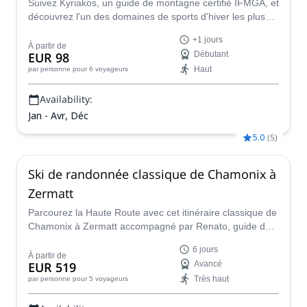
Suivez Kyriakos, un guide de montagne certifié IFMGA, et
découvrez l'un des domaines de sports d'hiver les plus
célèbres d'Europe. Profitez d'un fabuleux programme de
+1 jours
ski de randonnée à Chamonix-Mont Blanc !
À partir de
EUR 98
Débutant
Haut
par personne
pour 6 voyageurs
Availability:
Jan - Avr, Déc
5.0
(
5
)
Ski de randonnée classique de Chamonix à
Zermatt
Parcourez la Haute Route avec cet itinéraire classique de
Chamonix à Zermatt accompagné par Renato, guide de
montagne certifié par l'IFMGA.
6 jours
À partir de
EUR 519
Avancé
Très haut
par personne
pour 5 voyageurs