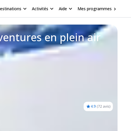
estinations
Activités
Aide
Mes programmes
ventures en plein air
4.9
(
72 avis
)