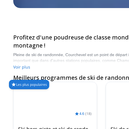
Profitez d'une poudreuse de classe mondia
montagne !
Pleine de ski de randonnée, Courchevel est un point de départ i
important que dans d'autres stations populaires, comme Chamo
Voir plus
Meilleurs programmes de ski de randonn
Les plus populaires
4.6
(
18
)
Ski hors-piste et ski de rando
Ski de 