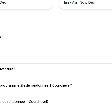
 Déc
Jan - Avr, Nov, Déc
l
dventure?
n programme Ski de randonnée | Courchevel?
ki de randonnée | Courchevel?