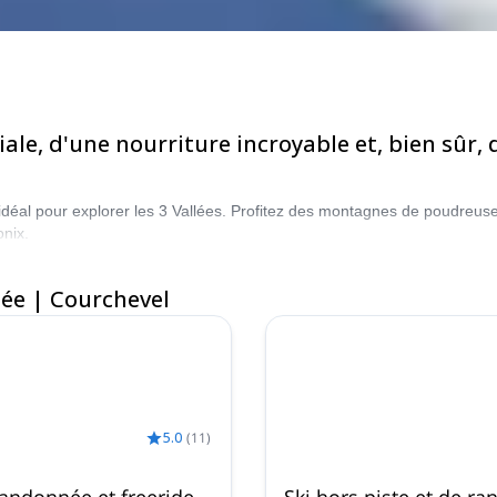
le, d'une nourriture incroyable et, bien sûr, d
déal pour explorer les 3 Vallées. Profitez des montagnes de poudreuse 
nix.
ée | Courchevel
5.0
(
11
)
randonnée et freeride
Ski hors piste et de ra