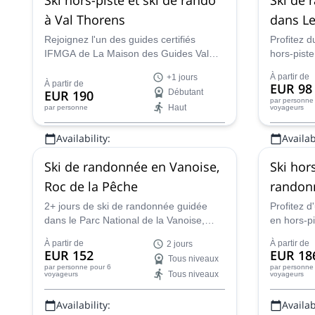
à Val Thorens
dans Le
Rejoignez l'un des guides certifiés
Profitez d
IFMGA de La Maison des Guides Val
hors-piste
Thorens pour cet incroyable programme
des 3 Val
À partir de
+1 jours
de freeride et de ski de randonnée sur
Les Ménuir
À partir de
EUR 98
EUR 190
Débutant
les majestueuses pentes de Val
pentes et 
par personne
Haut
par personne
voyageurs
Thorens.
incroyable
Availability:
Availabi
Jan - Mai, Nov, Déc
Jan - Avr
Ski de randonnée en Vanoise,
Ski hors
Roc de la Pêche
randonn
2+ jours de ski de randonnée guidée
Profitez 
dans le Parc National de la Vanoise,
en hors-p
basé dans le joli refuge du Roc de la
dans Les 3
À partir de
À partir de
2 jours
Pêche, avec Sébastien, guide de
domaine s
EUR 152
EUR 18
Tous niveaux
montagne IFMGA.
compagnie
par personne
pour 6
par personne
Tous niveaux
voyageurs
voyageurs
l'IFMGA.
Availability:
Availabi