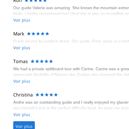
Ron
Our guide Valerie was amazing. She knows the mountain extremel
limits. I highly recommend her! (And she is also an incredible
Voir plus
Mark
Great service by explore share. Our guide, Fred, gave us a fant
Voir plus
Tomas
We had a private splitboard tour with Carine. Carine was a grea
appreciate flexibility of Maison des Guides who changed the d
Voir plus
Christina
Andre was an outstanding guide and I really enjoyed my glacier 
was beautiful and at the perfect difficulty level, he gave me poin
Voir plus
Voir plus