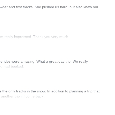
wder and first tracks. She pushed us hard, but also knew our
 I’m really impressed. Thank you very much.
eerides were amazing. What a great day trip. We really
 we had booked.
e only tracks in the snow. In addition to planning a trip that
 another trip if I come back!