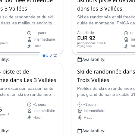
s 3 Vallées
dans les 3 Vallées
u ski de randonnée et du ski
Ski de randonnée et ski freeri
 dans les meilleurs endroits
guide de montagne IFMGA da
lées (Courchevel, Val Thorens,
autour des stations de ski des
À partir de
+1 jours
+1 
es, Méribel) et trouvez les
: Courchevel, Méribel, Val Tho
EUR 92
Intermédiaire
To
la poudreuse les plus
Saint Martin de Belleville, Les
pour 8
par personne
pour 6
Haut
To
voyageurs
s avec un guide certifié.
La Tania...
5.0
(
2
)
lity:
Availability:
Jan - Avr, Déc
 piste et de
Ski de randonnée dans
ée dans Les 3 Vallées
Trois Vallées
d'une excursion passionnante
Profitez du ski de randonnée 
iste et en ski de randonnée
plus grand domaine skiable d
 Vallées, le plus grand
lors de ce programme d'un ou
+1 jours
+1 jours
kiable du monde, en
jours aux Trois Vallées mené 
6
Intermédiaire
Intermédiaire
 d'un guide de montagne de
Antonin, Aspirant Guide SNGM
pour 4
Haut
Haut
conduira à travers Val Thoren
Courchevel et Méribel.
lity:
Availability: