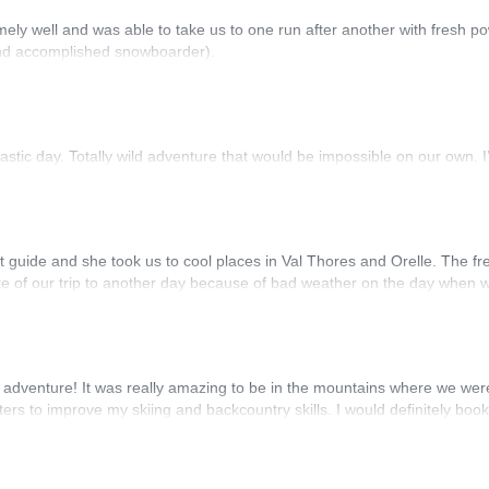
y well and was able to take us to one run after another with fresh po
 and accomplished snowboarder).
astic day. Totally wild adventure that would be impossible on our own.
t guide and she took us to cool places in Val Thores and Orelle. The fr
ate of our trip to another day because of bad weather on the day when
adventure! It was really amazing to be in the mountains where we were th
ters to improve my skiing and backcountry skills. I would definitely book