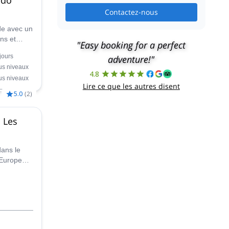
Contactez-nous
de avec un
ns et
"Easy booking for a perfect
 3 Vallées
jours
adventure!"
rens,
us niveaux
 Menuires,
4.8
us niveaux
Lire ce que les autres disent
5.0
(
2
)
 Les
dans le
'Europe
 plusieurs
par
. Il vous
s,