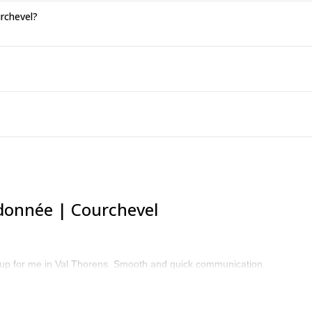
urchevel?
ndonnée | Courchevel
roup for me in Val Thorens. Smooth and quick communication.