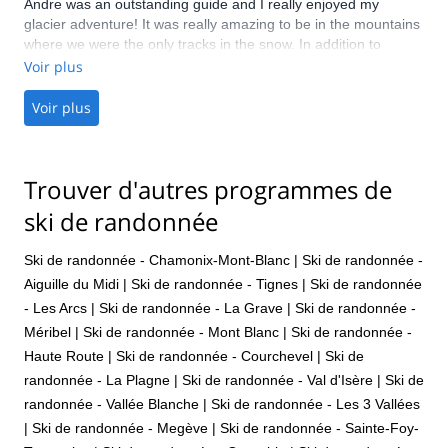
Andre was an outstanding guide and I really enjoyed my
glacier adventure! It was really amazing to be in the mountains
where we were the only tracks in the snow. In addition to
planning a trip that was beautiful and at the perfect difficulty
Voir plus
level, he gave me pointers to improve my skiing and
backcountry skills. I would definitely book another trip if I come
Voir plus
back!
Trouver d'autres programmes de
ski de randonnée
Ski de randonnée - Chamonix-Mont-Blanc
|
Ski de randonnée -
Aiguille du Midi
|
Ski de randonnée - Tignes
|
Ski de randonnée
- Les Arcs
|
Ski de randonnée - La Grave
|
Ski de randonnée -
Méribel
|
Ski de randonnée - Mont Blanc
|
Ski de randonnée -
Haute Route
|
Ski de randonnée - Courchevel
|
Ski de
randonnée - La Plagne
|
Ski de randonnée - Val d'Isère
|
Ski de
randonnée - Vallée Blanche
|
Ski de randonnée - Les 3 Vallées
|
Ski de randonnée - Megève
|
Ski de randonnée - Sainte-Foy-