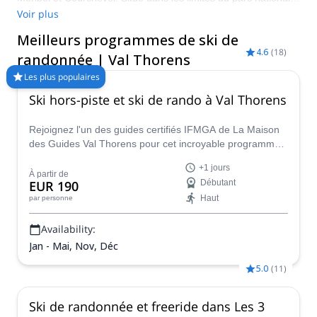
de la Vanoise, dans le sud-est de la France, l'arrière-pays de
Voir plus
Val Thorens est célèbre pour sa diversité et ses conditions
Meilleurs programmes de ski de
exceptionnelles. Remontez les pentes pour atteindre certains
4.6
(
18
)
des sommets les plus célèbres de la région et descendez les
randonnée | Val Thorens
pentes ouvertes, les forêts et les couloirs. Faites votre choix
Les plus populaires
parmi notre sélection de programmes ci-dessous et passez un
Ski hors-piste et ski de rando à Val Thorens
ou plusieurs jours à explorer l&#8217arrière-pays de Val
Thorens. Explore-Share.com ne promeut que des programmes
de montagne avec des guides certifiés.
Rejoignez l'un des guides certifiés IFMGA de La Maison
des Guides Val Thorens pour cet incroyable programme
de freeride et de ski de randonnée sur les majestueuses
+1 jours
pentes de Val Thorens.
À partir de
EUR 190
Débutant
Haut
par personne
Availability:
Jan - Mai, Nov, Déc
5.0
(
11
)
Ski de randonnée et freeride dans Les 3