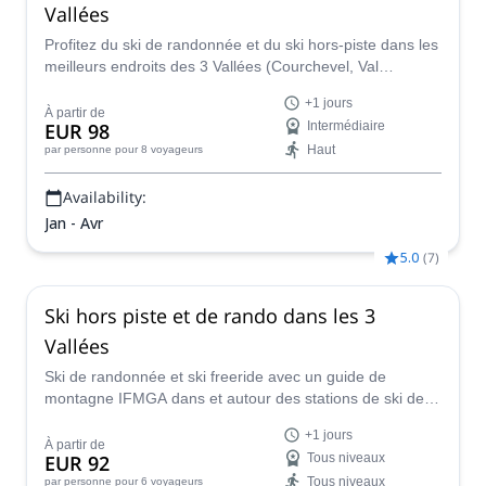
Vallées
Profitez du ski de randonnée et du ski hors-piste dans les
meilleurs endroits des 3 Vallées (Courchevel, Val
Thorens, Les Ménuires, Méribel) et trouvez les pentes et
+1 jours
la poudreuse les plus incroyables avec un guide certifié.
À partir de
EUR 98
Intermédiaire
Haut
par personne
pour 8 voyageurs
Availability:
Jan - Avr
5.0
(
7
)
Ski hors piste et de rando dans les 3
Vallées
Ski de randonnée et ski freeride avec un guide de
montagne IFMGA dans et autour des stations de ski des
3 Vallées : Courchevel, Méribel, Val Thorens, Saint Martin
+1 jours
de Belleville, Les Menuires, La Tania...
À partir de
EUR 92
Tous niveaux
Tous niveaux
par personne
pour 6 voyageurs