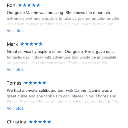
Ron
Our guide Valerie was amazing. She knows the mountain
extremely well and was able to take us to one run after another
with fresh powder and first tracks. She pushed us hard, but
also knew our limits. I highly recommend her! (And she is also
Voir plus
an incredible and accomplished snowboarder).
Mark
Great service by explore share. Our guide, Fred, gave us a
fantastic day. Totally wild adventure that would be impossible
on our own. I’m really impressed. Thank you very much.
Voir plus
Tomas
We had a private splitboard tour with Carine. Carine was a
great guide and she took us to cool places in Val Thores and
Orelle. The freerides were amazing. What a great day trip. We
really appreciate flexibility of Maison des Guides who changed
Voir plus
the date of our trip to another day because of bad weather on
the day when we had booked.
Christina