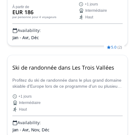
domaine skiable du monde, en compagnie d'un guide de
+1 jours
montagne de l'IFMGA.
À partir de
EUR 186
Intermédiaire
Haut
par personne
pour 4 voyageurs
Availability:
Jan - Avr, Déc
5.0
(
2
)
Ski de randonnée dans Les Trois Vallées
Profitez du ski de randonnée dans le plus grand domaine
skiable d'Europe lors de ce programme d'un ou plusieurs
jours aux Trois Vallées mené par Antonin, Aspirant Guide
+1 jours
SNGM. Il vous conduira à travers Val Thorens,
Intermédiaire
Courchevel et Méribel.
Haut
Availability:
Jan - Avr, Nov, Déc