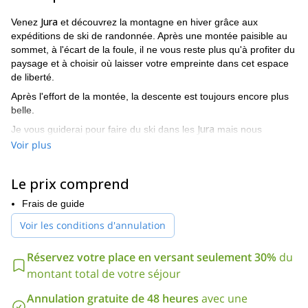
Jura
Venez
et découvrez la montagne en hiver grâce aux
expéditions de ski de randonnée. Après une montée paisible au
sommet, à l'écart de la foule, il ne vous reste plus qu'à profiter du
paysage et à choisir où laisser votre empreinte dans cet espace
de liberté.
Après l'effort de la montée, la descente est toujours encore plus
belle.
Jura
Je vous guiderai pour faire du ski dans les
mais nous
pouvons aussi profiter d'un programme de ski de randonnée en
Voir plus
Chablais
Chaîne du Mont-Blanc
dans le **Aravis,**dans le
et tout
Alpes suisses
autour de la
.
Le prix comprend
Avec des parcours d'initiation en altitude, j'adapterai le
programme de randonnée à vos attentes et à votre expérience.
Frais de guide
Vous devez être en bonne forme physique (D+ entre 700 et 1500
Voir les conditions d'annulation
m selon le parcours). De plus, vous devez être à l'aise pour skier
sur des pistes rouges. Je prends des clients de 12 ans et plus.
Réservez votre place en versant seulement 30%
du
Vous avez envie de vous échapper des sentiers battus pour un
montant total de votre séjour
ou plusieurs jours, vers des paysages à couper le souffle ? Alors
contactez-moi, je serai heureux de vous guider et de vous
Annulation gratuite de 48 heures
avec une