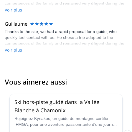
competences of the family and remained very diligent during the
full trip. Great experience !
Voir plus
Guillaume
Thanks to the site, we had a rapid proposal for a guide, who
quickly tool contact with us. He chose a trip adapted to the
competences of the family and remained very diligent during the
full trip. Great experience !
Voir plus
Vous aimerez aussi
4.5
(
24
)
Ski hors-piste guidé dans la Vallée
Blanche à Chamonix
Rejoignez Kyriakos, un guide de montagne certifié
IFMGA, pour une aventure passionnante d'une journée
de ski hors-piste dans la Vallée Blanche à Chamonix,