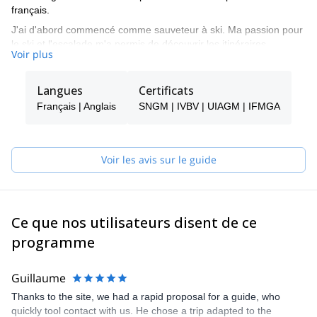
français.
J'ai d'abord commencé comme sauveteur à ski. Ma passion pour
le ski et l'escalade m'a permis de découvrir les itinéraires
Voir plus
classiques dans les sommets mythiques des Alpes. Les premiers
stages en montagne que j'ai effectués avec des amis en tant que
guide - ce que j'ai fait avec beaucoup d'efforts, de doutes et de
Langues
Certificats
persévérance - m'ont été très utiles pour construire mon
Français | Anglais
SNGM | IVBV | UIAGM | IFMGA
expérience. Mais ils m'ont aussi apporté beaucoup de joie, et j'ai
pu les poursuivre en riant et en créant de beaux moments
partagés.
Voir les avis sur le guide
Mon expérience et ma connaissance du terrain vous permettront
de vous déplacer en toute sécurité et de profiter de votre temps,
sans promesse de sommet mais de partage d'un moment
privilégié et unique en montagne.
Ce que nos utilisateurs disent de ce
Enfin, je suis un guide de montagne certifié IFMGA.
programme
Guillaume
Thanks to the site, we had a rapid proposal for a guide, who
quickly tool contact with us. He chose a trip adapted to the