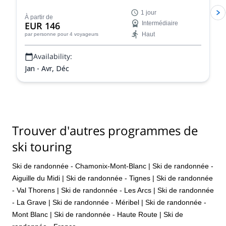
de ski hors-piste dans la Vallée Blanche à Chamonix,
1 jour
France.
À partir de
EUR 146
Intermédiaire
Haut
par personne
pour 4 voyageurs
Availability:
Jan - Avr, Déc
Trouver d'autres programmes de
ski touring
Ski de randonnée - Chamonix-Mont-Blanc
|
Ski de randonnée -
Aiguille du Midi
|
Ski de randonnée - Tignes
|
Ski de randonnée
- Val Thorens
|
Ski de randonnée - Les Arcs
|
Ski de randonnée
- La Grave
|
Ski de randonnée - Méribel
|
Ski de randonnée -
Mont Blanc
|
Ski de randonnée - Haute Route
|
Ski de