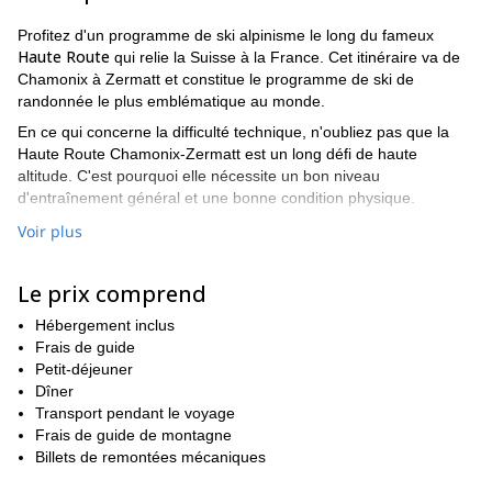
Profitez d'un programme de ski alpinisme le long du fameux
Haute Route
qui relie la Suisse à la France. Cet itinéraire va de
Chamonix à Zermatt et constitue le programme de ski de
randonnée le plus emblématique au monde.
En ce qui concerne la difficulté technique, n'oubliez pas que la
Haute Route Chamonix-Zermatt est un long défi de haute
altitude. C'est pourquoi elle nécessite un bon niveau
d'entraînement général et une bonne condition physique.
Au bas de cette description, vous trouverez un exemple
Voir plus
d'itinéraire de ce programme de 6 jours. Vous trouverez
également des détails sur les nuits d'hébergement et la durée
Le prix comprend
moyenne de l'ascension pour chaque jour.
Si vous avez des questions ou si vous êtes décidé et que vous
Hébergement inclus
voulez réserver votre place pour le prochain départ, contactez-
Frais de guide
nous. Vous pouvez remplir le formulaire et nous vous répondrons
Petit-déjeuner
dans les plus brefs délais.
Dîner
Transport pendant le voyage
Nous sommes impatients de vous guider dans ce programme
Frais de guide de montagne
passionnant dans la région de Chamonix-Zermatt !
Billets de remontées mécaniques