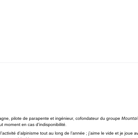
Tour : le matin, quelques échauffements dans deux zones qui offrent de
du Mont Blanc. Nous passerons également en revue quelques techniques
de la Toule et pour finir une descente sur la Vallée Blanche au départ 
Mountai
agne, pilote de parapente et ingénieur, cofondateur du groupe
t moment en cas d’indisponibilité.
l’activité d’alpinisme tout au long de l’année ; j’aime le vide et je joue a