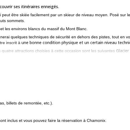
ouvrir ses itinéraires enneigés.
peut être skiée facilement par un skieur de niveau moyen. Posé sur l
hauts sommets.
et les environs blancs du massif du Mont Blanc.
gnerai quelques techniques de sécurité en dehors des pistes, tout en v
une bonne condition physique et un certain niveau techn
re inscrit à
Glacier
 quatre attractions choisies à cette occasion sont les suivantes
 **Vallée Blanche (3400 m)**où nous terminerons notre programme.
tains des angles les plus cachés du massif.
lanc ? Envoyez votre demande et réservez ce programme ! Je vous
, billets de remontée, etc.).
 sont inclus et vous pouvez faire la réservation à Chamonix.