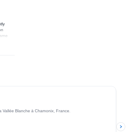
tly
on
 came
d
ned
4.5
(
24
)
la Vallée Blanche à Chamonix, France.