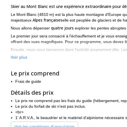
Skier au Mont Blanc est une expérience extraordinaire pour déc
Le Mont Blanc (4810 m) est la plus haute montagne d'Europe qui 
Alpes françaises
majestueux
elle est peuplée de glaciers et de 
quatre jours
Nous allons dépenser
explorer les pentes abruptes 
Le premier jour sera consacré à l'échauffement et je vous ensei
offrant des vues magnifiques. Pour ce programme, vous devez êt
Ensuite, nous nous lancerons dans l'activité proprement dite. Les
d'Argentière (1600 m), Brévent (2525 m), Glacier de la Toule
et
Voir plus
Ce programme de ski hors-piste vous permettra de découvrir cer
Prêt pour cette aventure de 4 jours dans le massif du Mont B
Le prix comprend
promets une expérience inoubliable.
Frais de guide
Détails des prix
Le prix ne comprend pas les frais du guide (hébergement, repas
Le prix du forfait de ski n'est pas inclus.
<br>
1' A.R.V.A., le beaudrier et le matériel d'alpinisme nécessaire
Voir les conditions d'annulation