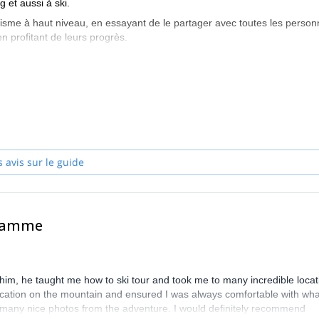
g et aussi à ski.
inisme à haut niveau, en essayant de le partager avec toutes les perso
en profitant de leurs progrès.
’ai organisé des ascensions, des vols et des expéditions en Bolivie, en
, au Maroc, au Kenya, en Norvège, en Espagne, en Islande, en France
et aux États-Unis…
pa, ATK, Kæstle Ski, Edelweiss, Arva, Cebè et Grivel.
s avis sur le guide
gramme
 him, he taught me how to ski tour and took me to many incredible locat
location on the mountain and ensured I was always comfortable with wha
ot many nice photos from the adventure. I would definitely recommend