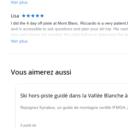
Riccardo and this trip for anyone who is interested in trying off-pis
Voir plus
Lisa
I did the 4 day off piste at Mont Blanc. Riccardo is a very patient
and is accessible to ask questions and plan your ski trip. His va
time and checks the weather the night before to determine the it
with me to get my ski gear. He will always give you suggestions 
Voir plus
weather, I got to ski La Flegere and Le Tour. The views were sti
alot from him. It was an incredible experience that I will never 
Vous aimerez aussi
Ski hors-piste guidé dans la Vallée Blanche
Rejoignez Kyriakos, un guide de montagne certifié IFMGA, 
À partir de