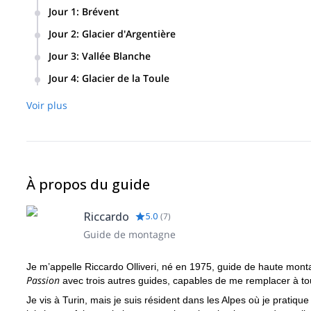
Jour 1
:
Brévent
Journée de ski hors-piste dans la région du Brévent et du 
Jour 2
:
Glacier d'Argentière
pentes raides et des vues incroyables sur tout le massif 
Grands Montets : Argentière et Glacier du Pas de Chèvre.
sécurité en hors-piste.
Jour 3
:
Vallée Blanche
Vallée Blanche depuis l'Aiguille du Midi.
Jour 4
:
Glacier de la Toule
Un programme sur le versant italien du Mont Blanc : Glacier 
Voir plus
Punta Helbronner.
À propos du guide
Riccardo
5.0
(
7
)
Guide de montagne
Je m’appelle Riccardo Olliveri, né en 1975, guide de haute mont
Passion
avec trois autres guides, capables de me remplacer à tou
Je vis à Turin, mais je suis résident dans les Alpes où je pratique 