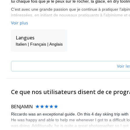
lui chaque fois que je le peux sur le rocher, la glace, en dry toolin
C’est avec une grande passion que je continue à pratiquer l’alp
intéressées, en initiant de nouveaux pratiquants à l’alpinisme et 
Voir plus
J’aime voyager et pratiquer ces activités dans le monde entier ; j
Équateur, au Pérou, en Patagonie, dans l’Himalaya, au Pakistan
Suisse, en Grèce, en Jordanie, au Brésil, au Japon, au Canada 
Langues
Je collabore en tant que témoin et consultant avec Montura, Scar
Italien | Français | Anglais
Voir le
Ce que nos utilisateurs disent de ce pro
BENJAMIN
Riccardo was an exceptional guide. On this 4 day skiing trip with
He was happy and able to help me whenever I got to a difficult 
was doing. Additionally, he is quite a great photographer so I g