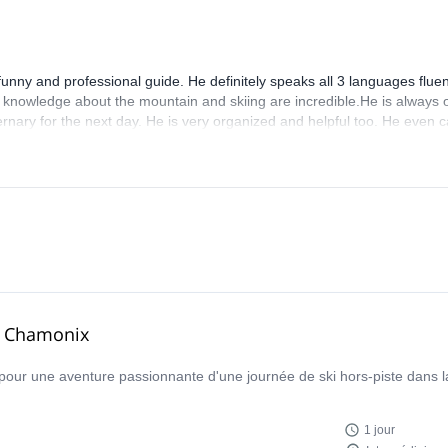
te skiing or ski touring.
,funny and professional guide. He definitely speaks all 3 languages fluen
st knowledge about the mountain and skiing are incredible.He is always 
ernary for the next day. He is very organized and helpful too. He even
on which mountain and will ask what you would like to do. Due to the ba
ll incredible and we had fresh powder snow. I had a great time and lear
forget and would definitely recommend him.
 à Chamonix
pour une aventure passionnante d'une journée de ski hors-piste dans 
1 jour