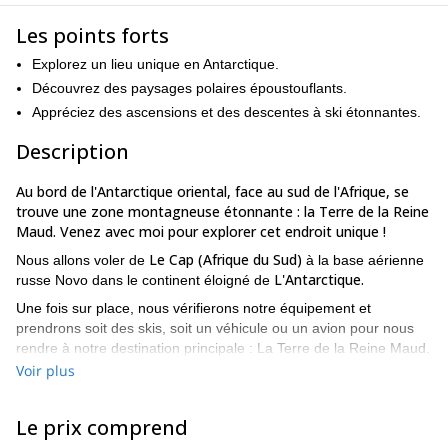
Les points forts
Explorez un lieu unique en Antarctique.
Découvrez des paysages polaires époustouflants.
Appréciez des ascensions et des descentes à ski étonnantes.
Description
Au bord de l'Antarctique oriental, face au sud de l'Afrique, se
trouve une zone montagneuse étonnante : la Terre de la Reine
Maud. Venez avec moi pour explorer cet endroit unique !
Le Cap (Afrique du Sud)
Nous allons voler de
à la base aérienne
L'Antarctique.
russe Novo dans le continent éloigné de
Une fois sur place, nous vérifierons notre équipement et
prendrons soit des skis, soit un véhicule ou un avion pour nous
rendre à notre destination principale : La Terre de la Reine Maud.
Cette région de 2,7 millions de kilomètres carrés se situe entre
Voir plus
les territoires britannique et australien. Elle a été nommée en
l'honneur d'une reine de Norvège, et se trouve à 2000 kilomètres
Le prix comprend
du pôle Sud.