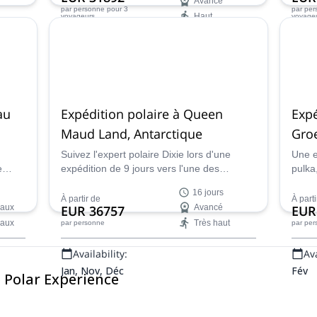
Avancé
par personne
pour 3
par pe
Haut
voyageurs
voyage
Availability:
Ava
Mai, Jui
Avr
au
Expédition polaire à Queen
Expé
Maud Land, Antarctique
Gro
Suivez l'expert polaire Dixie lors d'une
Une e
e
expédition de 9 jours vers l'une des
pulka,
destinations les plus impressionnantes de
Groen
16 jours
l'Antarctique : la Terre de la Reine Maud.
Strom
À partir de
À parti
eaux
EUR 36757
Avancé
EUR
guide
eaux
Très haut
par personne
par pe
Availability:
Ava
Jan, Nov, Déc
Fév
e Polar Experience