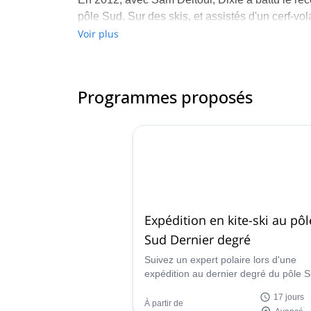
pôle Sud. Sur des skis, et assistés d'un cerf-vo
Voir plus
Il était le seul guide polaire capable de fourni
Arctique (Longyearbyen, Spitzberg), en Antarc
au Groenland.
Programmes proposés
Aujourd'hui, l'équipe Dixie Dansercoer est dirig
préparés, qu'il a lui-même formés. N'hésitez pa
différents programmes qu'ils guident. Ils seron
Travel.
Expédition en kite-ski au pôl
Sud Dernier degré
Suivez un expert polaire lors d'une
expédition au dernier degré du pôle S
Laissez-vous porter par le vent sur un
17 jours
ski et profitez d'un paysage unique !
À partir de