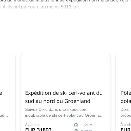
lant, ils ont parcouru au moins 5013 km.
r du matériel d'expédition à douze membres de l'expédition, en
tique (Wolfs Fang, Queen Maud Land), et aussi à Kangerlussuaq
ée par Eric et Julie et son incroyable équipe de guides bien
s à prendre contact avec eux si vous êtes intéressé par les
t heureux de vous faire découvrir le monde merveilleux de Polar
e
Expédition de ski cerf-volant du
Pôle
sud au nord du Groenland
pola
Suivez Dixie dans une expédition
Dixie
ud.
inoubliable de ski cerf-volant au Groenland.
propo
 kite-
Traversez toute l'île du sud au nord avec
15 jo
À partir de
À parti
33 jours
un guide expert !
voyez
EUR 31892
EUR