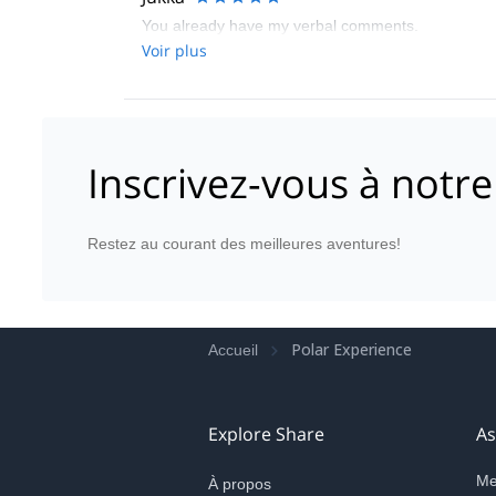
You already have my verbal comments.
Voir plus
Inscrivez-vous à notre
Restez au courant des meilleures aventures!
Polar Experience
Accueil
Explore Share
As
Me
À propos