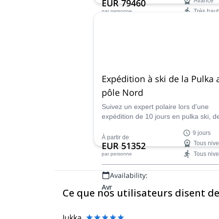
EUR 79460
Avancé
Très haut
par personne
Availability:
Jan, Déc
Expédition à ski de la Pulka 
pôle Nord
Suivez un expert polaire lors d'une
expédition de 10 jours en pulka ski, d
l'océan Arctique gelé au pôle Nord
9 jours
géographique.
À partir de
EUR 51352
Tous niv
Tous niv
par personne
Availability:
Avr
Ce que nos utilisateurs disent d
Jukka