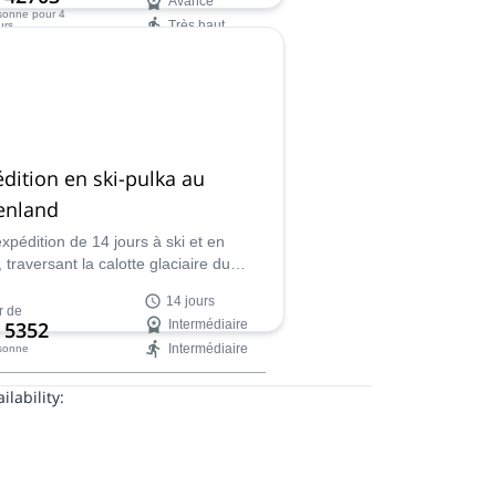
Avancé
rsonne
pour 4
Très haut
urs
ilability:
dition en ski-pulka au
enland
xpédition de 14 jours à ski et en
 traversant la calotte glaciaire du
land et Kangerlussuaq (Sondre
14 jours
fjord), en compagnie de Dixie, un
r de
 5352
Intermédiaire
 polaire expert.
Intermédiaire
rsonne
ilability: