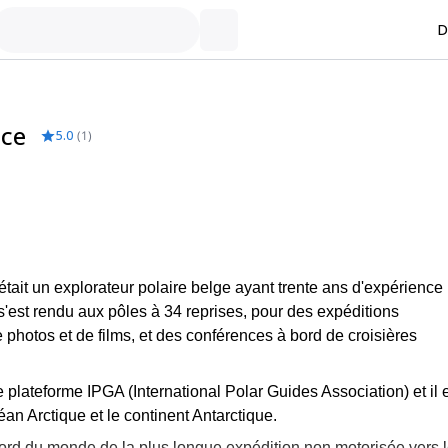
D
nce
5.0
(
1
)
 était un explorateur polaire belge ayant trente ans d'expérience
 s'est rendu aux pôles à 34 reprises, pour des expéditions
photos et de films, et des conférences à bord de croisières
le plateforme IPGA (International Polar Guides Association) et il 
éan Arctique et le continent Antarctique.
cord du monde de la plus longue expédition non motorisée vers 