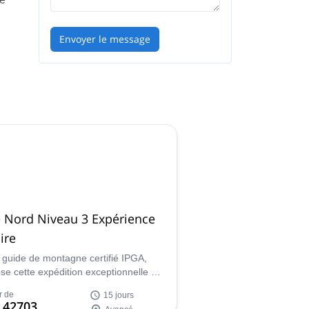
Envoyer le message
,
 Nord Niveau 3 Expérience
ire
, guide de montagne certifié IPGA,
se cette expédition exceptionnelle de
urs au Pôle Nord. Continuez à lire et
r de
15 jours
 si vous êtes à la hauteur !
 42703