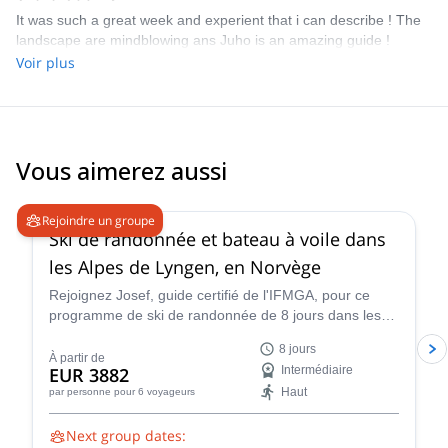
Thermos (incassable) et bouteille (ou l'un des deux, selon le
It was such a great week and experient that i can describe ! The
programme, la météo et les préférences)
landscape are mindblowing ans Juho is an amazing guide !
Passeport, carte d'identité,
Voir plus
appareil photo
Chargeur de téléphone
Carte de crédit, argent
Vous aimerez aussi
4.7
(
12
)
Rejoindre un groupe
Ski de randonnée et bateau à voile dans
les Alpes de Lyngen, en Norvège
Rejoignez Josef, guide certifié de l'IFMGA, pour ce
programme de ski de randonnée de 8 jours dans les
paysages magnifiques des Alpes de Lyngen en
8 jours
Norvège !
À partir de
EUR 3882
Intermédiaire
Haut
par personne
pour 6 voyageurs
Next group dates: