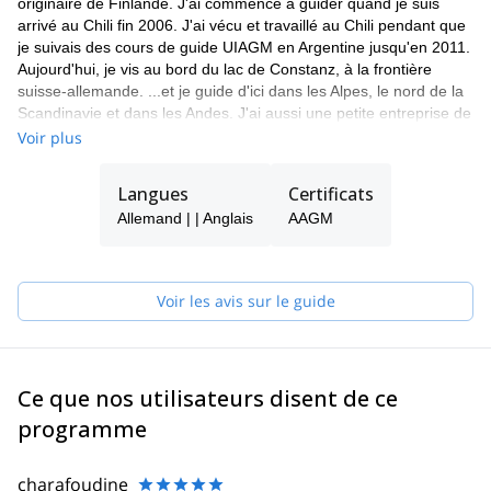
originaire de Finlande. J'ai commencé à guider quand je suis
Equipement technique :
arrivé au Chili fin 2006. J'ai vécu et travaillé au Chili pendant que
je suivais des cours de guide UIAGM en Argentine jusqu'en 2011.
Sac à dos 25-35L
Aujourd'hui, je vis au bord du lac de Constanz, à la frontière
Equipement de ski : peaux de randonnée, peaux d'escalade,
suisse-allemande. ...et je guide d'ici dans les Alpes, le nord de la
crampons de ski, chaussures de ski, bâtons télescopiques
Scandinavie et dans les Andes. J'ai aussi une petite entreprise de
avec grandes plaques.
guides à Constanz.
Equipement de sécurité pour la neige (possibilité de location)
Voir plus
Vêtements :
Sous-vêtements fonctionnels
Langues
Certificats
Pantalon de programme
Allemand | | Anglais
AAGM
T-shirt ou chemise veste imperméable et coupe-vent de
montagne (Hardshell respirant)
Veste Softshell
Voir les avis sur le guide
Couche intermédiaire / couche d'isolation (polaire ou veste
thermique selon la météo) Chaussettes bien ajustées
Gants chauds
Bonnet chaud
Autres :
Ce que nos utilisateurs disent de ce
Ecran solaire
programme
Crème pour les lèvres SPF 30
lunettes de soleil
charafoudine
collations pour les jours de voyage