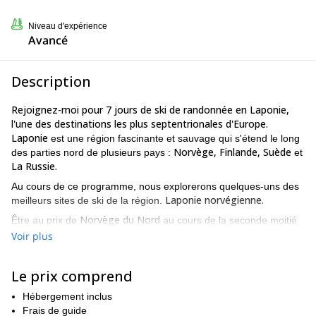
Niveau d'expérience
Avancé
Description
Rejoignez-moi pour 7 jours de ski de randonnée en Laponie,
l'une des destinations les plus septentrionales d'Europe.
Laponie
est une région fascinante et sauvage qui s'étend le long
Norvège, Finlande, Suède
des parties nord de plusieurs pays :
et
La Russie.
Au cours de ce programme, nous explorerons quelques-uns des
Laponie norvégienne.
meilleurs sites de ski de la région.
Norvège du Nord
Être au prix de
au cours de la seconde moitié
du mois d'avril est probablement l'un des meilleurs endroits où se
Voir plus
trouver en tant que skieur de fond.
Ce programme associe des randonnées à ski spectaculaires au
Le prix comprend
Péninsule de Lyngen
avec un programme de visites dans
l'arrière-pays.
Hébergement inclus
Frais de guide