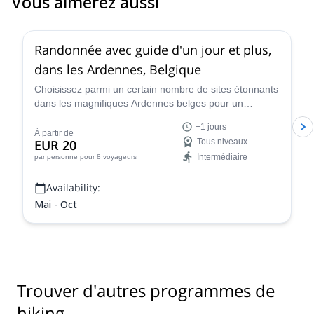
Vous aimerez aussi
5.0
(
5
)
Randonnée avec guide d'un jour et plus,
dans les Ardennes, Belgique
Choisissez parmi un certain nombre de sites étonnants
dans les magnifiques Ardennes belges pour un
programme de randonnée d'un ou plusieurs jours avec
+1 jours
un guide de randonnée certifié, Olivier.
À partir de
EUR 20
Tous niveaux
Intermédiaire
par personne
pour 8 voyageurs
Availability:
Mai - Oct
Trouver d'autres programmes de
hiking