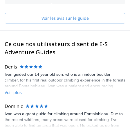
Gauthier sera votre principal point de contact pendant le
Nous avons une option plus confortable (veuillez vous
processus de réservation et pourra vous aider à répondre à
renseigner pour plus d'informations).
toutes les questions que vous vous posez afin de vous assurer
Voir les avis sur le guide
que vous recevez le meilleur service de guide possible.
Choisissez l'un des programmes proposés par E-S Adventure
Guides et commencez à planifier une expérience inoubliable en
montagne !
Ce que nos utilisateurs disent de E-S
Adventure Guides
Denis
Ivan guided our 14 year old son, who is an indoor boulder
climber, for his first real outdoor climbing experience in the forests
around Fontainebleau. Ivan was a patient and encouraging
teacher with our son, stressing how he could be more efficient in
Voir plus
his climbing and showing him how to read and approach the
beautiful sandstone boulders. We honestly could not have asked
Dominic
for a better guide and experience. I know those days will be a
Ivan was a great guide for climbing around Fontainbleau. Due to
wonderful lifelong memory for all of us. Highly recommended.
the recent wildfires, many areas were closed for climbing. I’ve
been able to find an area that was open. He picked us up from