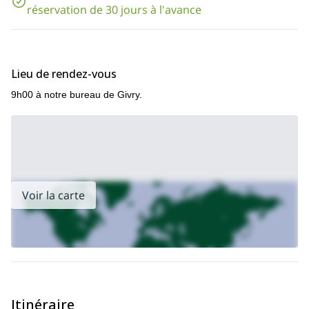
Vous me rejoignez à notre bureau avant 10h avec votre pique-
réservation de 30 jours à l'avance
nique ;
Vous randonnez tout au long de la journée à votre propre
rythme avec la carte et les instructions que nous vous
fournirons ;
Lieu de rendez-vous
À un moment précis, vous nous envoyez un message ou vous
9h00 à notre bureau de Givry.
nous appelez ;
Nous vous rejoignons au Golet, nous montons la tente,
allumons le feu et vous souhaitons une bonne soirée ;
Le matin, nous récupérons vos bagages après votre petit-
déjeuner, nous reprenons la tente et vous commencez votre
2ème journée de randonnée ;
Voir la carte
A la fin de votre programme, vous récupérez votre sac et vos
clés de voiture.
Si cela vous semble être le genre de programme qui vous
intéresse, envoyez-moi une demande. Nous serons heureux de
vous aider à voir et à explorer la forêt de Saint Hubert dans les
Ardennes belges.
Je propose également un programme plus long et plus complet
Itinéraire