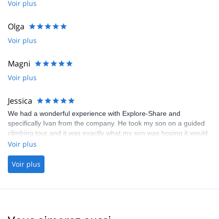
the train stop as we were visiting from USA and drove us to the
Voir plus
forest climbing area. His knowledge of the area and explanation
of the French grading system was very helpful and informative he
Olga
provided great beta for outdoor bouldering as my kids and I
Voir plus
mostly boulder indoor. Very good English.
Magni
Voir plus
Jessica
We had a wonderful experience with Explore-Share and
specifically Ivan from the company. He took my son on a guided
climbing tour and it was exactly what my son was hoping it would
be.
Voir plus
Voir plus