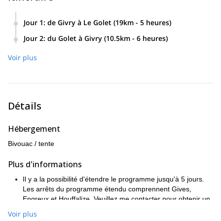
Programme de 7 jours de randonnée et de culture dans les
Ardennes
également.
Jour 1
:
de Givry à Le Golet (19km - 5 heures)
Jour 2
:
du Golet à Givry (10.5km - 6 heures)
Voir plus
Détails
Hébergement
Bivouac / tente
Plus d'informations
Il y a la possibilité d'étendre le programme jusqu'à 5 jours.
Les arrêts du programme étendu comprennent Gives,
Engreux et Houffalize. Veuillez me contacter pour obtenir un
devis si vous souhaitez prolonger votre programme.
Voir plus
Les participants doivent apporter les articles suivants : une