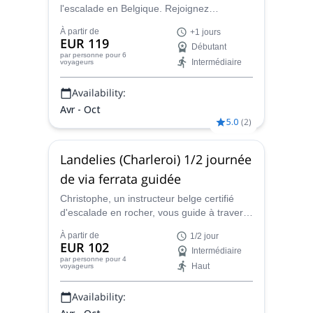
l'escalade en Belgique. Rejoignez
Christophe, moniteur d'escalade certifié,
À partir de
+1 jours
pour 1 ou 2 jours au bord de la vallée de la
EUR 119
Débutant
Meuse.
par personne
pour 6
Intermédiaire
voyageurs
Availability:
Avr - Oct
5.0
(
2
)
Landelies (Charleroi) 1/2 journée
de via ferrata guidée
Christophe, un instructeur belge certifié
d'escalade en rocher, vous guide à travers
la via ferrata exigeante de Landelies, près
À partir de
1/2 jour
de Charleroi en Belgique.
EUR 102
Intermédiaire
par personne
pour 4
Haut
voyageurs
Availability: