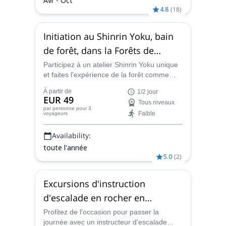
Avr - Oct
4.8
(
18
)
Initiation au Shinrin Yoku, bain
de forêt, dans la Forêts de
Soignes
Participez à un atelier Shinrin Yoku unique
et faites l'expérience de la forêt comme
jamais auparavant lors d'un bain de forêt
À partir de
1/2 jour
introspectif au cours duquel vous
EUR 49
Tous niveaux
apprendrez à vous connecter à vos sens et
par personne
pour 3
Faible
voyageurs
à votre environnement depuis un lieu de
pleine conscience, le tout dans la
Availability:
magnifique Forêt de Soignes (Sonian
Forest) à Bruxelles.
toute l'année
5.0
(
2
)
Excursions d'instruction
d'escalade en rocher en
Belgique
Profitez de l'occasion pour passer la
journée avec un instructeur d'escalade