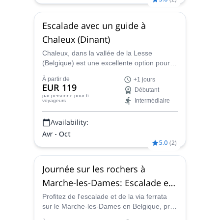
Escalade avec un guide à
Chaleux (Dinant)
Chaleux, dans la vallée de la Lesse
(Belgique) est une excellente option pour
l'escalade en grandes voies. Rejoignez
À partir de
+1 jours
Christophe, moniteur d'escalade certifié,
EUR 119
Débutant
pour 1 ou 2 jours.
par personne
pour 6
Intermédiaire
voyageurs
Availability:
Avr - Oct
5.0
(
2
)
Journée sur les rochers à
Marche-les-Dames: Escalade et
via ferrata
Profitez de l'escalade et de la via ferrata
sur le Marche-les-Dames en Belgique, près
de Namur, avec Christophe, moniteur