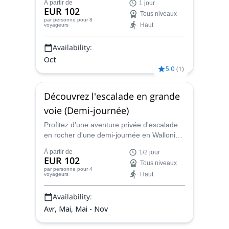
À partir de
1 jour
d'escalade.
EUR 102
Tous niveaux
par personne
pour 8
Haut
voyageurs
Availability:
Oct
5.0
(
1
)
Découvrez l'escalade en grande
voie (Demi-journée)
Profitez d'une aventure privée d'escalade
en rocher d'une demi-journée en Wallonie,
Belgique, dans des lieux comme Beez
À partir de
1/2 jour
(Namur), Freyr et Chaleux (Dinant) avec
EUR 102
Tous niveaux
Christophe, un instructeur d'escalade en
par personne
pour 4
Haut
voyageurs
rocher.
Availability:
Avr, Mai, Mai - Nov