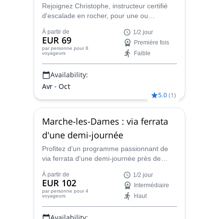
Rejoignez Christophe, instructeur certifié
d'escalade en rocher, pour une ou
plusieurs journées de randonnée verticale
À partir de
1/2 jour
dans le magnifique Freyr, le massif le plus
EUR 69
Première fois
important de Belgique.
par personne
pour 8
Faible
voyageurs
Availability:
Avr - Oct
5.0
(
1
)
Marche-les-Dames : via ferrata
d'une demi-journée
Profitez d'un programme passionnant de
via ferrata d'une demi-journée près de
Namur en Belgique à Marche-les-Dames
À partir de
1/2 jour
avec Christophe, moniteur d'escalade.
EUR 102
Intermédiaire
par personne
pour 4
Haut
voyageurs
Availability: