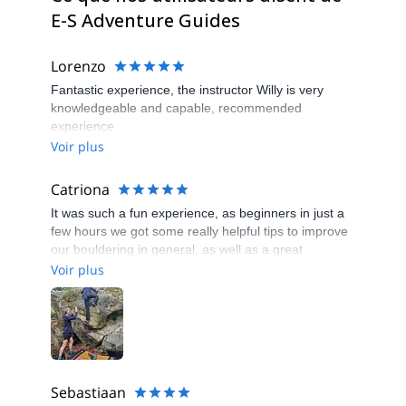
E-S Adventure Guides
Lorenzo
Fantastic experience, the instructor Willy is very
knowledgeable and capable, recommended
experience
Voir plus
Catriona
It was such a fun experience, as beginners in just a
few hours we got some really helpful tips to improve
our bouldering in general, as well as a great
explanation on how to navigate the Fontainebleau
Voir plus
maze and confidence to boulder outside
independently in future. Ivan obviously really cares
about protecting the rocks and the forest
environment, his enthusiasm and volunteering his
time sets such a good example. Also it was really
kind to help us with a good walking trail for after the
Sebastiaan
session and make sure we set off on the right way.