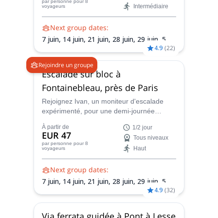
par personne
pour 8
Intermédiaire
voyageurs
Next group dates:
7 juin,
14 juin,
21 juin,
28 juin,
29 juin,
5
4.9
(
22
)
juil.,
12 juil.,
18 juil.,
19 juil.,
20 juil.,
23 juil.,
26 juil.,
27 juil.,
28 juil.,
31 juil.,
2 août,
9
Rejoindre un groupe
août,
16 août,
23 août,
30 août,
6 sept.,
Escalade sur bloc à
13 sept.,
20 sept.,
27 sept.,
4 oct.,
11 oct.,
Fontainebleau, près de Paris
18 oct.
Rejoignez Ivan, un moniteur d'escalade
expérimenté, pour une demi-journée
d'escalade de bloc passionnante dans la
À partir de
1/2 jour
magnifique ville de Fontainebleau en
EUR 47
Tous niveaux
France, près de Paris.
par personne
pour 8
Haut
voyageurs
Next group dates:
7 juin,
14 juin,
21 juin,
28 juin,
29 juin,
5
4.9
(
32
)
juil.,
12 juil.,
18 juil.,
19 juil.,
20 juil.,
23 juil.,
26 juil.,
27 juil.,
28 juil.,
31 juil.,
2 août,
9
août,
16 août,
23 août,
30 août,
6 sept.,
Via ferrata guidée à Pont à Lesse