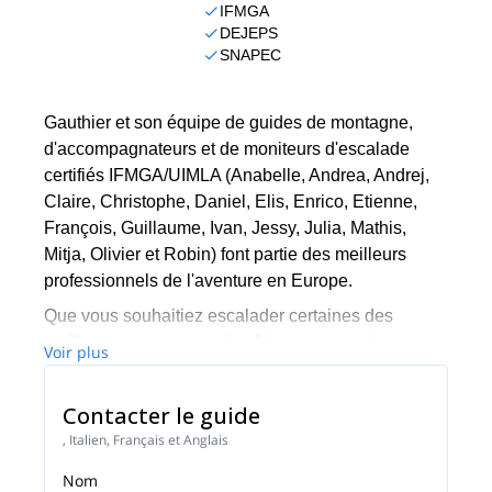
IFMGA
DEJEPS
SNAPEC
Gauthier et son équipe de guides de montagne,
d'accompagnateurs et de moniteurs d'escalade
certifiés IFMGA/UIMLA (Anabelle, Andrea, Andrej,
Claire, Christophe, Daniel, Elis, Enrico, Etienne,
François, Guillaume, Ivan, Jessy, Julia, Mathis,
Mitja, Olivier et Robin) font partie des meilleurs
professionnels de l'aventure en Europe.
Que vous souhaitiez escalader certaines des
meilleures montagnes des Alpes ou vous lancer
Voir plus
dans une aventure passionnante d'escalade de
bloc à Fontainbleau, entre autres options
Contacter le guide
étonnantes, ils seront en mesure de vous montrer
, Italien, Français et Anglais
les meilleurs endroits et les cordes pour vous
assurer une aventure inoubliable et sûre.
Nom