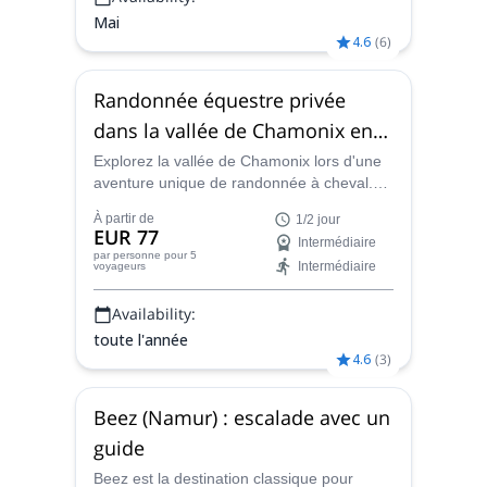
Mai
4.6
(
6
)
Randonnée équestre privée
dans la vallée de Chamonix en
France
Explorez la vallée de Chamonix lors d'une
aventure unique de randonnée à cheval.
Vous pouvez participer à ce programme
À partir de
1/2 jour
toute l'année !
EUR 77
Intermédiaire
par personne
pour 5
Intermédiaire
voyageurs
Availability:
toute l'année
4.6
(
3
)
Beez (Namur) : escalade avec un
guide
Beez est la destination classique pour