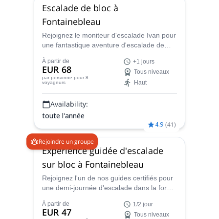
Escalade de bloc à
Fontainebleau
Rejoignez le moniteur d'escalade Ivan pour
une fantastique aventure d'escalade de
bloc dans la forêt de Fontainebleau, près
À partir de
+1 jours
de Paris, en France, pour un ou plusieurs
EUR 68
Tous niveaux
jours.
par personne
pour 8
Haut
voyageurs
Availability:
toute l'année
4.9
(
41
)
Rejoindre un groupe
Expérience guidée d'escalade
sur bloc à Fontainebleau
Rejoignez l'un de nos guides certifiés pour
une demi-journée d'escalade dans la forêt
de Fontainebleau, un célèbre site
À partir de
1/2 jour
d'escalade près de Paris !
EUR 47
Tous niveaux