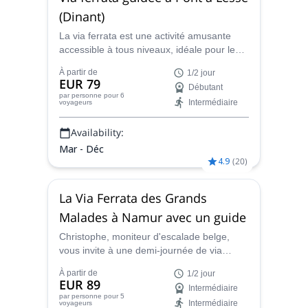
13 sept.,
20 sept.,
27 sept.,
4 oct.,
11 oct.,
(Dinant)
18 oct.
La via ferrata est une activité amusante
accessible à tous niveaux, idéale pour les
familles. Christophe, un instructeur
À partir de
1/2 jour
d'escalade en rocher belge, vous guide à
EUR 79
Débutant
Pont-à-Lesse, près de Dinant en Wallonie.
par personne
pour 6
Intermédiaire
voyageurs
Availability:
Mar - Déc
4.9
(
20
)
La Via Ferrata des Grands
Malades à Namur avec un guide
Christophe, moniteur d'escalade belge,
vous invite à une demi-journée de via
ferrata technique dans les magnifiques
À partir de
1/2 jour
rochers des Grands Malades (Namur).
EUR 89
Intermédiaire
par personne
pour 5
Intermédiaire
voyageurs