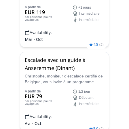
pour découvrir certains des meilleurs sites
À partir de
+1 jours
de Belgique et améliorer vos techniques
EUR 119
Intermédiaire
d'escalade en rocher.
par personne
pour 6
Intermédiaire
voyageurs
Availability:
Mar - Oct
4.5
(
2
)
Escalade avec un guide à
Anseremme (Dinant)
Christophe, moniteur d'escalade certifié de
Belgique, vous invite à un programme
d'escalade facile d'une demi-journée ou
À partir de
1/2 jour
d'une journée à Anseremme, en Wallonie.
EUR 79
Débutant
par personne
pour 6
Intermédiaire
voyageurs
Availability:
Avr - Oct
5.0
(
2
)