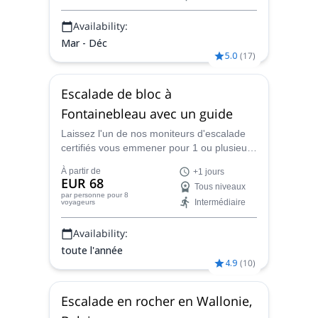
Availability:
Mar - Déc
5.0
(
17
)
Escalade de bloc à
Fontainebleau avec un guide
Laissez l'un de nos moniteurs d'escalade
certifiés vous emmener pour 1 ou plusieurs
jours d'escalade de bloc guidée à
À partir de
+1 jours
Fontainebleau, l'un des meilleurs sites
EUR 68
Tous niveaux
d'escalade de bloc au monde.
par personne
pour 8
Intermédiaire
voyageurs
Availability:
toute l'année
4.9
(
10
)
Escalade en rocher en Wallonie,