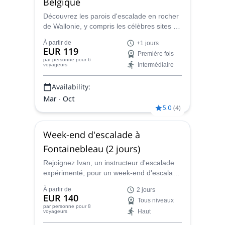
Belgique
Découvrez les parois d'escalade en rocher
de Wallonie, y compris les célèbres sites de
Freyr, Durnal, Marche Les Dames... avec
À partir de
+1 jours
Christophe, un instructeur local certifié
EUR 119
Première fois
d'escalade en rocher.
par personne
pour 6
Intermédiaire
voyageurs
Availability:
Mar - Oct
5.0
(
4
)
Week-end d'escalade à
Fontainebleau (2 jours)
Rejoignez Ivan, un instructeur d'escalade
expérimenté, pour un week-end d'escalade
de bloc à Fontainebleau en France, près
À partir de
2 jours
de Paris.
EUR 140
Tous niveaux
par personne
pour 8
Haut
voyageurs