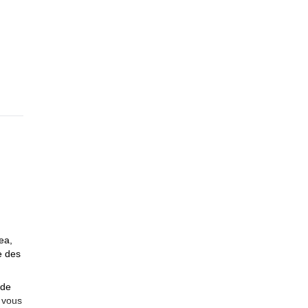
ea,
e des
ade
r vous