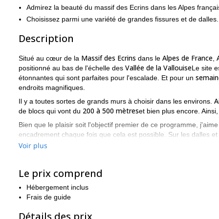
Admirez la beauté du massif des Ecrins dans les Alpes françai
Choisissez parmi une variété de grandes fissures et de dalles.
Description
Massif des Ecrins
Alpes de France
Situé au cœur de la
dans le
,
Vallée de la Vallouise
positionné au bas de l'échelle des
Le site 
semain
étonnantes qui sont parfaites pour l'escalade. Et pour un
endroits magnifiques.
A
Il y a toutes sortes de grands murs à choisir dans les environs.
200 à 500 mètres
de blocs qui vont du
et bien plus encore. Ainsi
Bien que le plaisir soit l'objectif premier de ce programme, j'aim
encadrement chaque fois que cela est possible. Sur les dalles et 
plus encore. En conséquence, je pense que vous serez un meille
Voir plus
Il est important que les participants à ce programme d'escalade
également être capable de grimper sur les murs de manière aut
Le prix comprend
Je ne doute pas que vous aimerez l'escalade autour d'Ailefroid
Hébergement inclus
habitants aux paysages étonnants du Massif des Ecrins. Ce qui 
Frais de guide
suffit de m'envoyer une demande. J'ai hâte de vous guider.
Détails des prix
Je dirige également un programme d'escalade d'une semaine dans