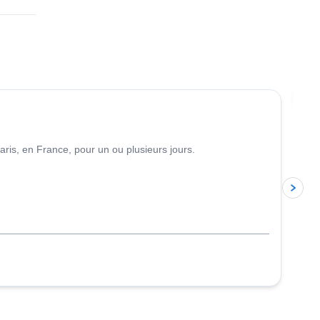
4.9
(
53
)
Re
ris, en France, pour un ou plusieurs jours.