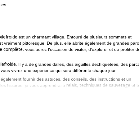
ses.
Ailefroide
est un charmant village. Entouré de plusieurs sommets et
est vraiment pittoresque. De plus, elle abrite également de grandes paro
e complète,
vous aurez l'occasion de visiter, d'explorer et de profiter 
ilefroide
. Il y a de grandes dalles, des aiguilles déchiquetées, des parc
, vous vivrez une expérience qui sera différente chaque jour.
e également fournir des astuces, des conseils, des instructions et un
relais, techniques de sauvetage
les fissures, je vous apprendrai à
et b
ur grimpeur à la fin du programme qu'au début.
Ailefroide
niveau 5a minimum.
 autour de
peut grimper à un
Vous deve
bonne condition physique
onome et être en mesure de...
.
e. De plus, je pense que vous apprécierez également le village, de se
fait de ce programme une aventure à part entière. Pour en faire parti
Bornes
Aravis
Haute-Savoie
 les falaises de l'île d'Orléans.
et
sur
qu