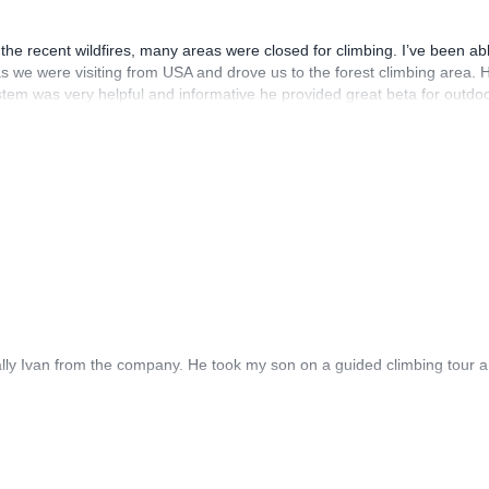
he recent wildfires, many areas were closed for climbing. I’ve been abl
s we were visiting from USA and drove us to the forest climbing area. H
tem was very helpful and informative he provided great beta for outdo
lish.
ly Ivan from the company. He took my son on a guided climbing tour an