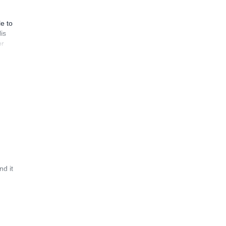
e to
is
or
d it