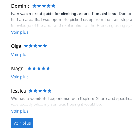
Dominic
Ivan was a great guide for climbing around Fontainbleau. Due to t
find an area that was open. He picked us up from the train stop a
knowledge of the area and explanation of the French grading sys
bouldering as my kids and I mostly boulder indoor. Very good Eng
Voir plus
Olga
Voir plus
Magni
Voir plus
Jessica
We had a wonderful experience with Explore-Share and specifical
was exactly what my son was hoping it would be.
Voir plus
Voir plus