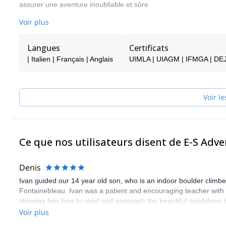
assurer une aventure inoubliable et sûre.
Gauthier sera votre principal point de contact pendant le proces
Voir plus
que vous vous posez afin de vous assurer que vous recevez le me
Choisissez l'un des programmes proposés par E-S Adventure Gui
Langues
Certificats
| Italien | Français | Anglais
UIMLA | UIAGM | IFMGA | D
Voir le
Ce que nos utilisateurs disent de E-S Adv
Denis
Ivan guided our 14 year old son, who is an indoor boulder climber,
Fontainebleau. Ivan was a patient and encouraging teacher with o
showing him how to read and approach the beautiful sandstone b
experience. I know those days will be a wonderful lifelong memor
Voir plus