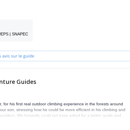
sus de réservation et pourra vous aider à répondre à toutes les questio
illeur service de guide possible.
des et commencez à planifier une expérience inoubliable en montagne
EJEPS | SNAPEC
s avis sur le guide
enture Guides
 for his first real outdoor climbing experience in the forests around
ur son, stressing how he could be more efficient in his climbing and
oulders. We honestly could not have asked for a better guide and
y for all of us. Highly recommended.