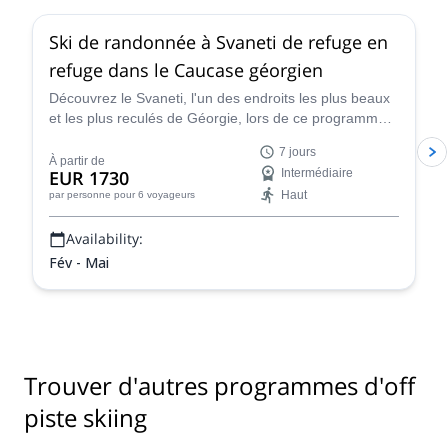
Ski de randonnée à Svaneti de refuge en
refuge dans le Caucase géorgien
Découvrez le Svaneti, l'un des endroits les plus beaux
et les plus reculés de Géorgie, lors de ce programme
de ski passionnant en compagnie d'Ilia, un guide local
7 jours
certifié IFMGA.
À partir de
EUR 1730
Intermédiaire
Haut
par personne
pour 6 voyageurs
Availability:
Fév - Mai
Trouver d'autres programmes d'off
piste skiing