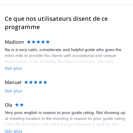
vous guider dans nos superbes montagnes.
Je dirige un bureau de guides en Géorgie, et je travaille avec
mes collègues George, Lasha et Leri (guides de montagne
Ce que nos utilisateurs disent de ce
certifiés au niveau national). Si je ne suis pas disponible, l'un
programme
d'entre eux sera votre guide.
Madison
Ilia is a very calm, considerate and helpful guide who goes the
extra mile to provide his clients with exceptional and unique
experiences in his stunning Georgian mountains. His calm
authority is exactly what's needed when the going gets tough or
Voir plus
plans need to change unexpectedly. Humble yet more than
competent I strongly recommend Ilia for any Georgian adventure.
Manuel
Voir plus
Ola
Very poor english is reason to poor guide rating. Not showing up
at meeting location in the morning is reason to poor guide rating.
( lost 2h of guiding, with still full price charged) 2 start for trip
rating also connected with poor english and late arrival. 2 start for
Voir plus