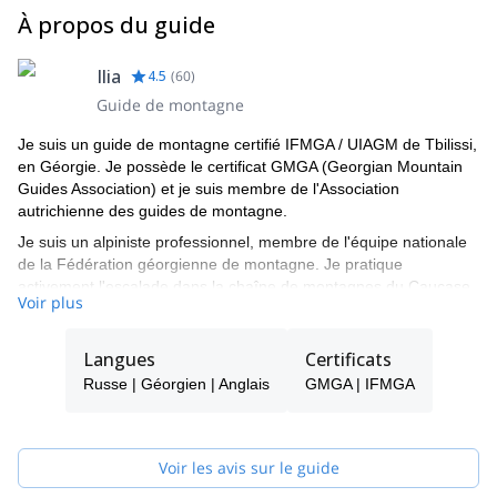
À propos du guide
Ilia
4.5
(
60
)
Guide de montagne
Je suis un guide de montagne certifié IFMGA / UIAGM de Tbilissi,
en Géorgie. Je possède le certificat GMGA (Georgian Mountain
Guides Association) et je suis membre de l'Association
autrichienne des guides de montagne.
Je suis un alpiniste professionnel, membre de l'équipe nationale
de la Fédération géorgienne de montagne. Je pratique
activement l'escalade dans la chaîne de montagnes du Caucase.
Voir plus
Les programmes que je guide le plus souvent sont :
- Alpinisme = Mont Kazbek, Mont Tetnuldi, Mont Ushba, région de
Langues
Certificats
Chaukhi.
- Ski de randonnée = régions de Gudauri, Svaneti, Kazbegi.
Russe | Géorgien | Anglais
GMGA | IFMGA
Je gère également de grandes expéditions et des camps de base
pour les montagnes du Caucase.
N'hésitez pas à me contacter si vous envisagez de venir en
Voir les avis sur le guide
Géorgie. Ce sera un grand plaisir pour moi de vous aider et de