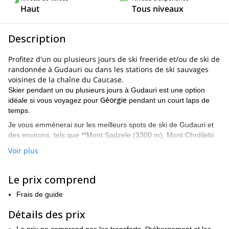
Haut
Tous niveaux
Description
Profitez d'un ou plusieurs jours de ski freeride et/ou de ski de
randonnée à Gudauri ou dans les stations de ski sauvages
voisines de la chaîne du Caucase.
Skier pendant un ou plusieurs jours à Gudauri est une option
Géorgie
idéale si vous voyagez pour
pendant un court laps de
temps.
Je vous emmènerai sur les meilleurs spots de ski de Gudauri et
des environs, tels que **Mont Sadzele (3300 m), Mont Chrdilebi
Le mont Kudebi.
(2800 m)**et
Voir plus
Le domaine skiable de Gudauri est réputé pour ses hautes
pentes et aussi pour être exempt d'avalanches, ce qui en fait un
Le prix comprend
endroit sûr pour le freeride !
De plus, elle dispose de nombreux télésièges et d'une télécabine,
Frais de guide
ce qui permet d'accéder facilement au sommet des meilleures
Détails des prix
pistes de ski. On peut alors utiliser les peaux et aller plus loin, là
où très peu de gens vont.