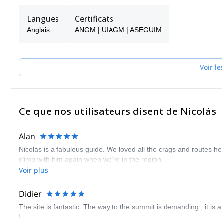
Langues
Certificats
Anglais
ANGM | UIAGM | ASEGUIM
Voir le
Ce que nos utilisateurs disent de Nicolás
Alan
Nicolás is a fabulous guide. We loved all the crags and routes he 
climb with him again when we’re in the region.
Voir plus
Didier
The site is fantastic. The way to the summit is demanding , it is 
!