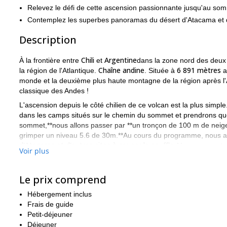
Relevez le défi de cette ascension passionnante jusqu'au som
Contemplez les superbes panoramas du désert d'Atacama et 
Description
Chili
Argentine
À la frontière entre
et
dans la zone nord des deux
Chaîne andine
6 891 mètres
la région de l'Atlantique.
. Située à
a
monde et la deuxième plus haute montagne de la région après l'
classique des Andes !
L'ascension depuis le côté chilien de ce volcan est la plus simpl
dans les camps situés sur le chemin du sommet et prendrons que
sommet,**nous allons passer par **un tronçon de 100 m de neige 
grimper un niveau 5.6 de 30m.**Au cours du programme, nous aur
d'Atacama et d'autres sites à couper le souffle.
Vous pouvez trou
Voir plus
N'oubliez pas que pour participer à cette aventure, il est obligato
fitness
. La randonnée initiale n'est pas trop difficile technique
Le prix comprend
approcherons du sommet.
Ne manquez pas cette opportunité incroyable ! Envoyez la dema
Hébergement inclus
sommet du plus haut volcan du monde. Je suis sûr que ce sera 
Frais de guide
Petit-déjeuner
Vous cherchez une option d'alpinisme plus facile ? Jetez un cou
Déjeuner