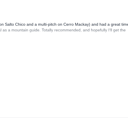
 on Salto Chico and a multi-pitch on Cerro Mackay) and had a great tim
al as a mountain guide. Totally recommended, and hopefully I‘ll get the