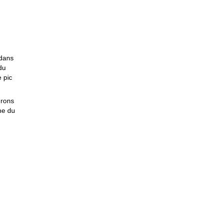
 dans
du
 pic
drons
he du
e
us
e