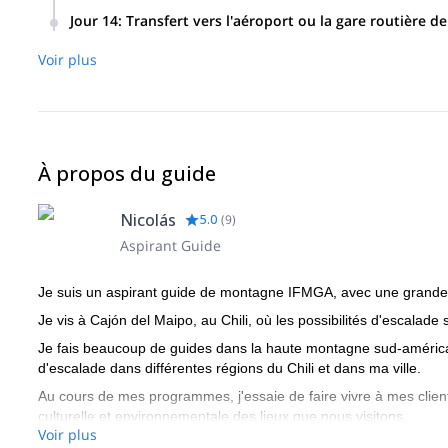
Jour 14
:
Transfert vers l'aéroport ou la gare routière d
Voir plus
À propos du guide
Nicolás
5.0
(
9
)
Aspirant Guide
Je suis un aspirant guide de montagne IFMGA, avec une grande ex
Je vis à Cajón del Maipo, au Chili, où les possibilités d'escalade 
Je fais beaucoup de guides dans la haute montagne sud-américa
d'escalade dans différentes régions du Chili et dans ma ville.
Au cours de mes programmes, j'essaie de faire vivre à mes clients
culturelle et environnementale des lieux que nous visitons.
Voir plus