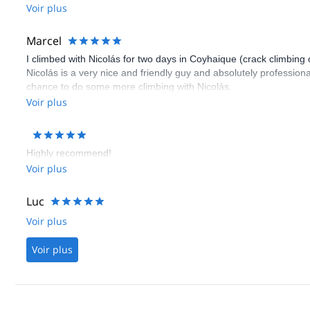
Voir plus
Marcel
I climbed with Nicolás for two days in Coyhaique (crack climbing
Nicolás is a very nice and friendly guy and absolutely profession
chance to do some more climbing with Nicolás.
Voir plus
Highly recommend!
Voir plus
Luc
Voir plus
Voir plus