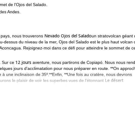
met de l'Ojos del Salado.
des Andes.
Nevado Ojos del Salado
 pays, nous trouverons
un stratovolcan géant
u-dessus du niveau de la mer, Ojos del Salado est le plus haut volcan 
Aconcagua. Rejoignez-moi dans ce défi pour atteindre le sommet de ce
12 jours
e. Sur ce
aventure, nous partirons de Copiapó. Nous nous ren
lques jours d'acclimatation pour nous préparer en route. **On approc
à une inclinaison de 35º.**Enfin, **Une fois au cratère, nous devrons
Le désert
ons le plaisir de voir les superbes vues de l'étonnant
ver un itinéraire jour par jour ci-dessous.
expérience préalable de l'alpinisme
très bon niveau d
ire d'avoir
et un
ment, mais elle deviendra progressivement plus difficile à mesure que no
nde pour réserver votre place dans cette expédition et atteindre l
une expérience que vous n'oublierez jamais !
Cerro El Plomo
p d'œil à ce programme que j'ai mis en place.
près de