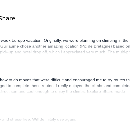
-Share
-week Europe vacation. Originally, we were planning on climbing in the
. Guillaume chose another amazing location (Pic de Bretagne) based o
n pick-up and hotel drop off, which I appreciated very much. The multi-pi
lenge, which I thoroughly enjoyed. The communication from the team
how to do moves that were difficult and encouraged me to try routes th
ed to complete these routes! I really enjoyed the climbs and complete
 direct sun and cool enough to enjoy the climbs. Explore-Share made
 Luis, our guide, was fantastic, and the platform’s organization was
and stress-free. Will definitely use again.