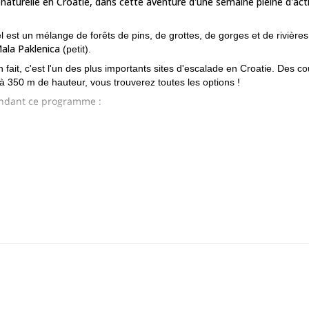
aturelle en Croatie, dans cette aventure d'une semaine pleine d'acti
 est un mélange de forêts de pins, de grottes, de gorges et de rivière
ala Paklenica
(petit).
fait, c'est l'un des plus importants sites d'escalade en Croatie. Des co
à 350 m de hauteur, vous trouverez toutes les options !
endant ce programme :
rofiterons d'une vue magnifique sur la mer Adriatique et les sommets 
grede,
une formation rocheuse avec de fantastiques piliers, tours et flè
air ? Rejoignez-moi pour cette aventure dans une superbe destinatio
Semaine de via ferrata
ions, vous pouvez également consulter ce site.