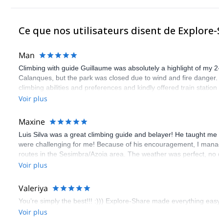
Ce que nos utilisateurs disent de Explore
Man
Climbing with guide Guillaume was absolutely a highlight of my 2
Calanques, but the park was closed due to wind and fire danger
climbing abilities and preferences and kindly offered train statio
route we did was not only fun but also the right amount of chal
Voir plus
(Gauthier) was prompt and clear—highly recommend!
Maxine
Luis Silva was a great climbing guide and belayer! He taught me 
were challenging for me! Because of his encouragement, I manag
routes in the Sesimbra/Azoia area. The weather was perfect, no
booking an outdoor climbing experience in Lisbon extremely easy.
Voir plus
flawless.
Valeriya
You’re simply the best!!! :))) Explore-Share made everything easy 
Voir plus