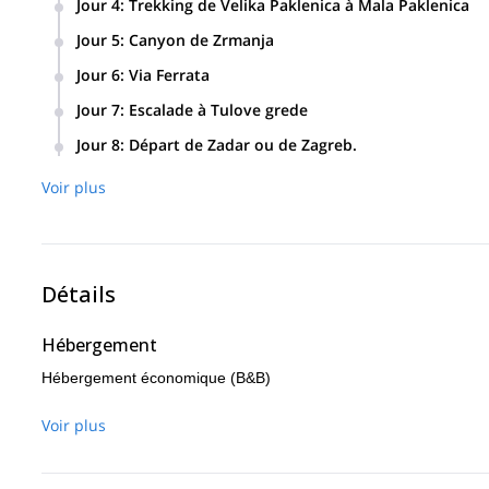
Jour 4
:
Trekking de Velika Paklenica à Mala Paklenica
composés des sommets du Velebit d'un côté et de la mer Ad
Nous marcherons du canyon de Velika Paklenica au canyon
passant sous son imposante face nord au cours de la desce
Jour 5
:
Canyon de Zrmanja
retour.
Nous visiterons le canyon de la rivière Zrmanja, où nous pou
Jour 6
:
Via Ferrata
Les formations rocheuses du Velebit sont parfaites pour les p
Jour 7
:
Escalade à Tulove grede
d'adrénaline de Vaganec. Avec ses ponts suspendus et ses p
Les Tulove grede sont composés de fantastiques flèches roch
Jour 8
:
Départ de Zadar ou de Zagreb.
ont été filmés ici. Nous ferons des escalades en grandes vo
Voir plus
Détails
Hébergement
Hébergement économique (B&B)
Voir plus