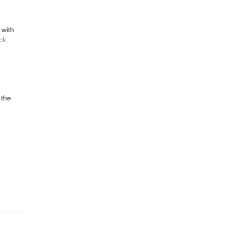
 with
ck,
 the