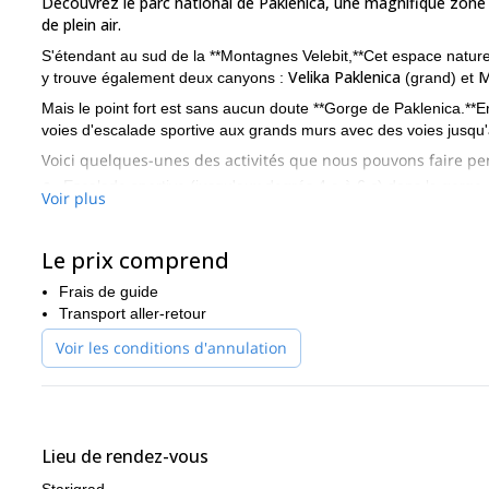
Découvrez le parc national de Paklenica, une magnifique zone n
de plein air.
S'étendant au sud de la **Montagnes Velebit,**Cet espace naturel
Velika Paklenica
M
y trouve également deux canyons :
(grand) et
Mais le point fort est sans aucun doute **Gorge de Paklenica.**En 
voies d'escalade sportive aux grands murs avec des voies jusqu'
Voici quelques-unes des activités que nous pouvons faire p
Escalade sportive (jusqu'aux degrés 4 a à 6 c) dans la gorge.
Voir plus
Randonnée et via ferrata en **Anica Kuk.**Du sommet, nous p
Velebit.
Le prix comprend
Une randonnée de 13 kilomètres d'un canyon à l'autre.
Frais de guide
Canyon de Zrmanja.
Kayak ou rafting dans la
Transport aller-retour
Parc d'adrénaline de Vaganec.
Via ferrata en
Voir les conditions d'annulation
Tulove 
Escalade en grandes voies et descente en rappel en
Êtes-vous prêt pour une semaine incroyable de défis en plein 
Croatie !
Lieu de rendez-vous
Si vous recherchez des programmes similaires dans d'autres rég
dans les Dolomites, Italie
.