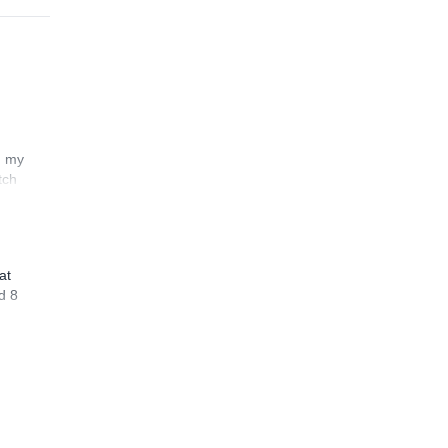
n my
tch
at
d 8