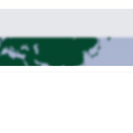
ez grimper des voies de 4a à 6c.
 sentier et une via ferrata. Vous profiterez de paysages magnifiques