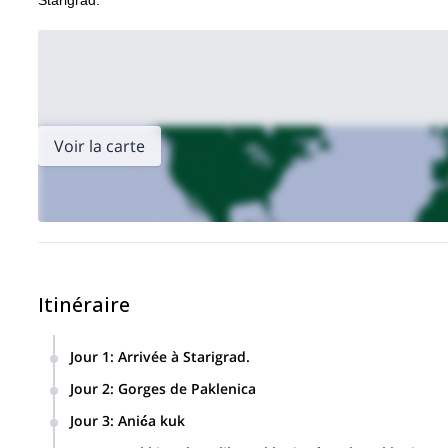
Starigrad.
Voir la carte
Itinéraire
Jour 1
:
Arrivée à Starigrad.
Jour 2
:
Gorges de Paklenica
Escalade sportive dans les gorges de Paklenica. Vous pourr
Jour 3
:
Anića kuk
Nous ferons l'ascension du grand sommet d'Anića Kuk par un