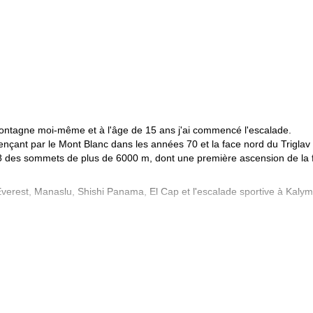
e montagne moi-même et à l'âge de 15 ans j'ai commencé l'escalade.
nçant par le Mont Blanc dans les années 70 et la face nord du Triglav
18 des sommets de plus de 6000 m, dont une première ascension de la 
 Everest, Manaslu, Shishi Panama, El Cap et l'escalade sportive à Kaly
de sous le soleil sont ma devise !
s les montagnes avec moi ! Si je ne suis pas disponible, mes amis gui