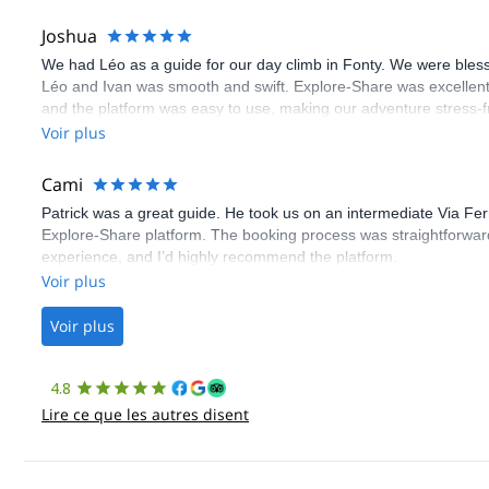
Joshua
We had Léo as a guide for our day climb in Fonty. We were bles
Léo and Ivan was smooth and swift. Explore-Share was excellent
and the platform was easy to use, making our adventure stress-f
Voir plus
Cami
Patrick was a great guide. He took us on an intermediate Via Fe
Explore-Share platform. The booking process was straightforward
experience, and I’d highly recommend the platform.
Voir plus
Voir plus
4.8
Lire ce que les autres disent