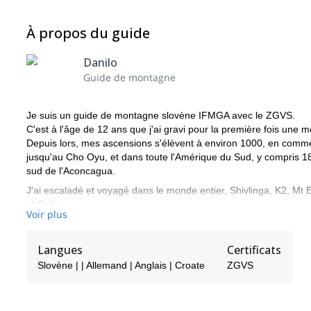
À propos du guide
Danilo
Guide de montagne
Je suis un guide de montagne slovène IFMGA avec le ZGVS.
C'est à l'âge de 12 ans que j'ai gravi pour la première fois un
Depuis lors, mes ascensions s'élèvent à environ 1000, en comme
jusqu'au Cho Oyu, et dans toute l'Amérique du Sud, y compris 
sud de l'Aconcagua.
J'ai escaladé et voyagé dans le monde entier, Shivlinga, K2, Mt
et Cuba.
Voir plus
Skier la poudreuse dans de bonnes conditions et faire de l'escala
Contactez-moi si vous voulez vous amuser en toute sécurité dan
Langues
Certificats
confiance, Franc et Milan, peuvent s'occuper de vous !
Slovène | | Allemand | Anglais | Croate
ZGVS