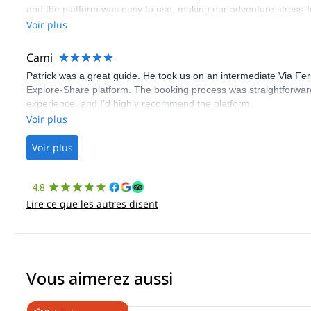
and the platform was easy to use, making our adventure stress-f
Voir plus
Cami
Patrick was a great guide. He took us on an intermediate Via Fe
Explore-Share platform. The booking process was straightforward
experience, and I’d highly recommend the platform.
Voir plus
Voir plus
4.8
Lire ce que les autres disent
Vous aimerez aussi