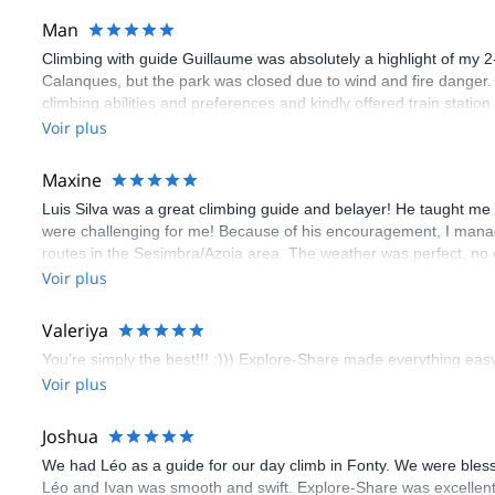
Man
Climbing with guide Guillaume was absolutely a highlight of my 2
Calanques, but the park was closed due to wind and fire danger
climbing abilities and preferences and kindly offered train statio
route we did was not only fun but also the right amount of chal
Voir plus
(Gauthier) was prompt and clear—highly recommend!
Maxine
Luis Silva was a great climbing guide and belayer! He taught me 
were challenging for me! Because of his encouragement, I manag
routes in the Sesimbra/Azoia area. The weather was perfect, no
booking an outdoor climbing experience in Lisbon extremely easy.
Voir plus
flawless.
Valeriya
You’re simply the best!!! :))) Explore-Share made everything easy 
Voir plus
Joshua
We had Léo as a guide for our day climb in Fonty. We were bles
Léo and Ivan was smooth and swift. Explore-Share was excellent