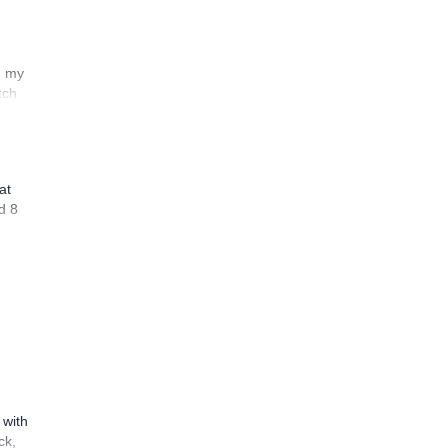
n my
tch
at
d 8
 with
ck,