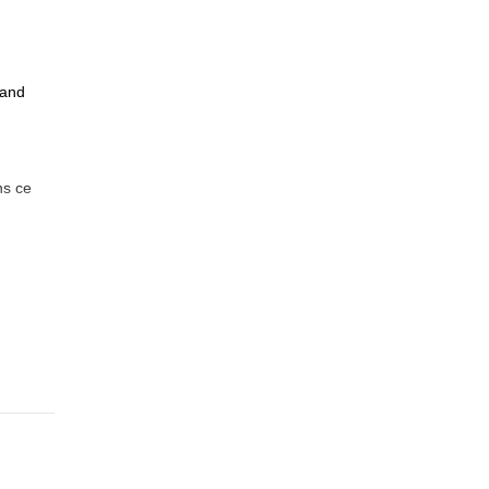
uand
ns ce