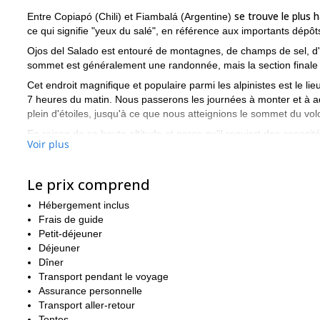
se trouve le plus 
Entre Copiapó (Chili) et Fiambalá (Argentine)
ce qui signifie "yeux du salé", en référence aux importants dépôt
Ojos del Salado est entouré de montagnes, de champs de sel, d'
sommet est généralement une randonnée, mais la section final
Cet endroit magnifique et populaire parmi les alpinistes est le
7 heures du matin. Nous passerons les journées à monter et à a
plein d'étoiles, jusqu'à ce que nous atteignions le sommet du vo
En raison de sa haute altitude et parce qu'il requiert des capaci
Voir plus
avoir une expérience préalable de l'alpinisme pour vous inscrire.
Si vous voulez découvrir chaque centimètre du plus haut volca
Le prix comprend
Cajón de los Arenales, à Mendo
Vous pouvez également visiter
Hébergement inclus
Frais de guide
Petit-déjeuner
Déjeuner
Dîner
Transport pendant le voyage
Assurance personnelle
Transport aller-retour
Tentes