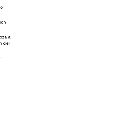
o",
son
doza à
 ciel
et