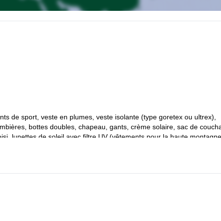
s de sport, veste en plumes, veste isolante (type goretex ou ultrex),
ambières, bottes doubles, chapeau, gants, crème solaire, sac de couch
oisi, lunettes de soleil avec filtre UV (vêtements pour la haute montagne
s le fournir.