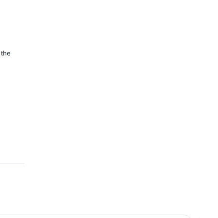
 the
4.6
(
18
)