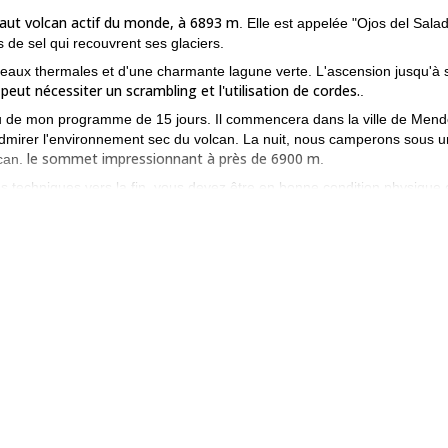
haut volcan actif du monde, à 6893 m
. Elle est appelée "Ojos del Salad
s de sel qui recouvrent ses glaciers.
eaux thermales et d'une charmante lagune verte. L'ascension jusqu'à 
peut nécessiter un scrambling et l'utilisation de cordes.
e
.
 lieu de mon programme de 15 jours. Il commencera dans la ville de Men
dmirer l'environnement sec du volcan. La nuit, nous camperons sous un
le sommet impressionnant à près de 6900 m
lcan.
.
tés techniques vers la fin, vous devez être en bonne condition physique 
n actif et admirer le monde qui l'entoure, réservez ce programme !
za
et passer une journée entière à grimper.