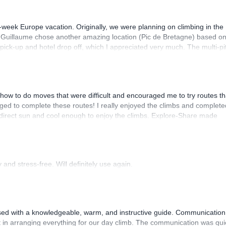
-week Europe vacation. Originally, we were planning on climbing in the
. Guillaume chose another amazing location (Pic de Bretagne) based o
n pick-up and hotel drop off, which I appreciated very much. The multi-pi
lenge, which I thoroughly enjoyed. The communication from the team
how to do moves that were difficult and encouraged me to try routes th
ed to complete these routes! I really enjoyed the climbs and complete
 direct sun and cool enough to enjoy the climbs. Explore-Share made
 Luis, our guide, was fantastic, and the platform’s organization was
and stress-free. Will definitely use again.
sed with a knowledgeable, warm, and instructive guide. Communication
 in arranging everything for our day climb. The communication was qui