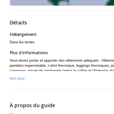
Détails
Hébergement
Dans les tentes
Plus d'informations
Vous devez porter et apporter des vêtements adéquats : Vêtement
pantalon imperméable, t-shirt thermique, leggings thermiques, j
crampons, piquet de randonnée (selon la colline et l'itinéraire ch
cas où vous n'auriez pas l'un de ces éléments, nous pourrions vou
Voir plus
À propos du guide