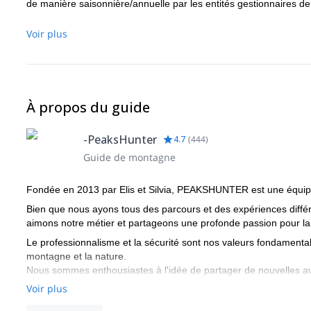
de manière saisonnière/annuelle par les entités gestionnaires de
Voir plus
À propos du guide
-PeaksHunter
4.7
(
444
)
Guide de montagne
Fondée en 2013 par Elis et Silvia, PEAKSHUNTER est une équipe
Bien que nous ayons tous des parcours et des expériences différe
aimons notre métier et partageons une profonde passion pour l
Le professionnalisme et la sécurité sont nos valeurs fondament
montagne et la nature.
Nous sommes enthousiastes à l'idée de partager de nouvelles ave
Si vous êtes intéressés à expérimenter la beauté de la nature 
Voir plus
heureux de vous guider ! Nous voulons vous procurer des émotion