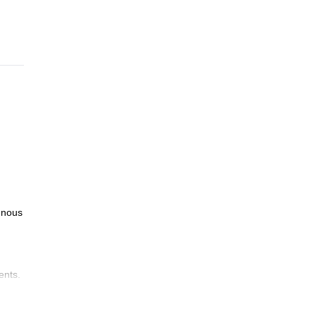
 nous
ents.
ront
s le