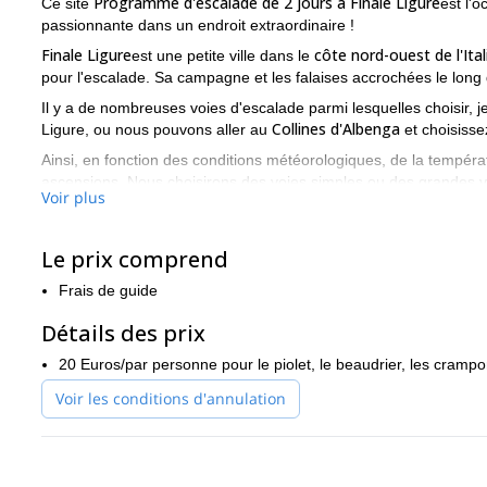
Programme d'escalade de 2 jours à Finale Ligure
Ce site
est l'
passionnante dans un endroit extraordinaire !
Finale Ligure
côte nord-ouest de l'Ital
est une petite ville dans le
pour l'escalade. Sa campagne et les falaises accrochées le long d
Il y a de nombreuses voies d'escalade parmi lesquelles choisir, 
Collines d'Albenga
Ligure, ou nous pouvons aller au
et choisisse
Ainsi, en fonction des conditions météorologiques, de la tempér
ascensions. Nous choisirons des voies simples ou des grandes voie
Voir plus
Ce programme se termine généralement dans la ville traditionne
focaccia et d'amuse-gueules !
Le prix comprend
Alors envoyez-moi une demande si vous souhaitez faire l'expér
promets que ce sera une expérience que vous apprécierez vra
Frais de guide
Et si vous voulez essayer l'escalade dans une autre région de l'I
Détails des prix
la vallée de l'Arve
.
20 Euros/par personne pour le piolet, le beaudrier, les crampo
Voir les conditions d'annulation