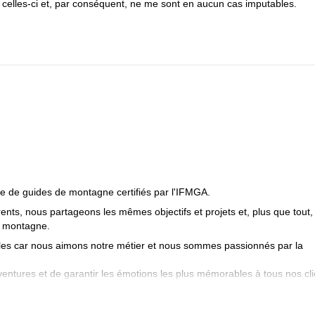
 celles-ci et, par conséquent, ne me sont en aucun cas imputables.
 de guides de montagne certifiés par l'IFMGA.
nts, nous partageons les mêmes objectifs et projets et, plus que tout,
a montagne.
ales car nous aimons notre métier et nous sommes passionnés par la
ntures et de garantir les émotions les plus mémorables à tous nos cli
et la puissance des montagnes, les guides de montagne Peakshunter se
s intenses et voulons être là pour les partager avec vous. Nous avon