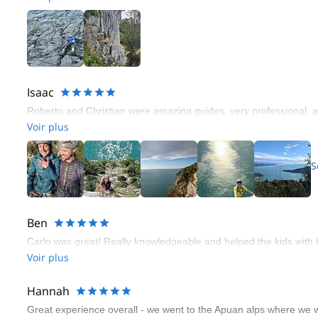
Isaac
Roberto and Christian were amazing guides, very professional, an
Voir plus
S
Ben
Carlo was great! Really knowledgeable and helped the kids with t
Voir plus
Hannah
Great experience overall - we went to the Apuan alps where we wer