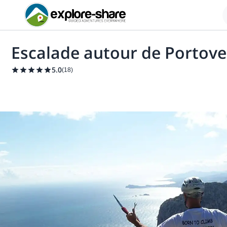
Escalade autour de Portove
5.0
(
18
)