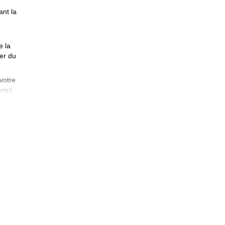
ant la
e la
ter du
votre
vrez
épond
roits
ette