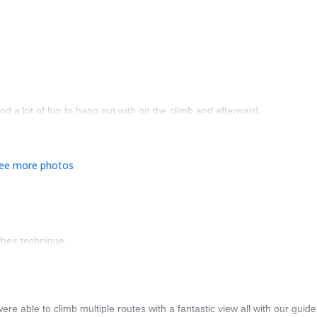
d a lot of fun to hang out with on the climb and afterward.
ee more photos
heir technique.
e able to climb multiple routes with a fantastic view all with our guide