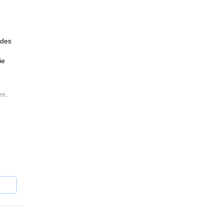
 des
ie
es,