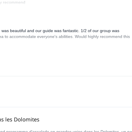
ely recommend
 was beautiful and our guide was fantastic. 1/2 of our group was
ea to accommodate everyone's abilities. Would highly recommend this
ns les Dolomites
and programme d'escalade en grandes voies dans les Dolomites, un par