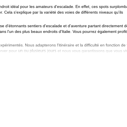
droit idéal pour les amateurs d'escalade. En effet, ces spots surplomb
Cela s'explique par la variété des voies de différents niveaux qu'ils
se d'étonnants sentiers d'escalade et d'aventure partant directement d
ns l'un des plus beaux endroits d'Italie. Vous pourrez également profi
rimentés. Nous adapterons l'itinéraire et la difficulté en fonction de 
un ou plusieurs jours
erver pour
et nous vous garantissons que vous vi
de réservation. Nous pouvons mettre en place un programme qui r
te région depuis 30 ans et nous connaissons tous les meilleurs end
canyoning
lie, nous aimons aussi emmener nos clients...
à proximité de c