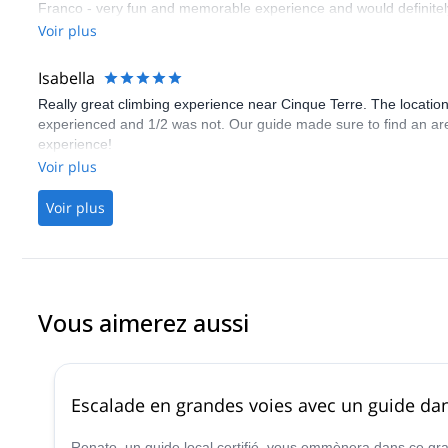
Franco - very fun and memorable experience and would definit
Voir plus
Isabella
Really great climbing experience near Cinque Terre. The location
experienced and 1/2 was not. Our guide made sure to find an ar
experience!
Voir plus
Voir plus
Vous aimerez aussi
Escalade en grandes voies avec un guide da
Renato, un guide local certifié, vous emmènera dans ce gr