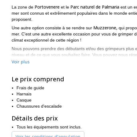
Portovenere
Parc naturel de Palmaria
La zone de
et le
est un en
mer sont connus et extrêmement populaires dans le monde entier. 
proposent.
Muzzerone,
Une autre option consiste à se rendre sur
qui propo
mer. C'est une autre excellente occasion pour vous de grimper da
climat exceptionnel de cette région !
Nous pouvons prendre des débutants et/ou des grimpeurs plus expé
niveau et de ce que vous souhaitez faire. Vous pouvez nous rés
une expérience inoubliable !
Voir plus
Si ce programme vous intéresse, envoyez-nous une demande 
à tous vos souhaits et attentes. Nous sommes guides dans cet
Le prix comprend
pour que vous passiez un bon moment !
Frais de guide
Et si vous cherchez d'autres activités de plein air à faire en Ita
Harnais
région !
Casque
Chaussures d'escalade
Détails des prix
Tous les équipements sont inclus.
Voir les conditions d'annulation