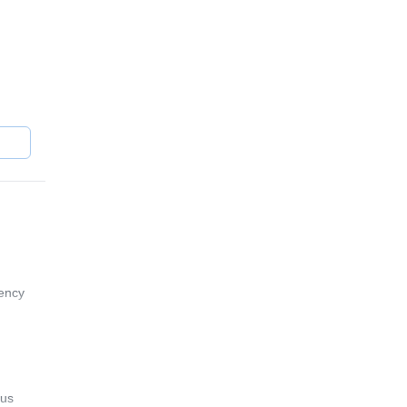
Alpes
es de
gency
 us