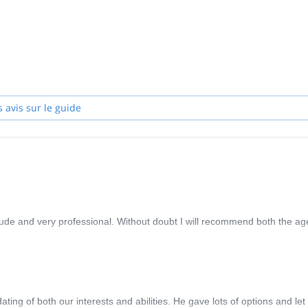
dans les Alpes européennes, les Dolomites, les Alpes carniques, les 
 - Savinja et le territoire de la Croatie, Velebit, NP Paklenica, et les îl
s avis sur le guide
itude and very professional. Without doubt I will recommend both the a
g of both our interests and abilities. He gave lots of options and let