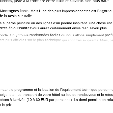
uliennes
, juste à la frontière entre
Italie
et
Slovénie
. Son plus haut
Montagnes kanin
Pogore
. Mais l'une des plus impressionnantes est
qu
de la Resia
Italie
sur
.
une superbe peinture ou des lignes d'un poème inspirant. Une chose est 
erres éblouissantes
Vous aurez certainement envie d'en savoir plus.
randonnées faciles
profi
 monde. On y trouve
où nous allons simplement
rs plus difficiles sur le plan technique
qui sont très exigeants. Mais, p
nt infinies
!
pendant l'été et l'hiver
arriver 
soi. Comme
les saisons que vous pouvez
e Kanin
. Ainsi, nous aurons des vues hypnotiques tout au long de notre
nous pouvons effectuer des
de neige qu'ils reçoivent chaque année,
ée qui recouvre ces vallées en fait quelque chose d'exceptionnel.
eurs vertes et les senteurs fraîches qui inondent ces terrains, c'est un
pendant le programme et la location de l'équipement technique personne
demande et organisons ce programme ensemble.
ige, etc : Le transport de votre hôtel au lieu de rendezvous et le retou
Programme de raquettes à neige d'une jo
e guide également cette...
 espèces à l'arrivée (10 à 60 EUR par personne). La demi-pension en ref
 le prix.