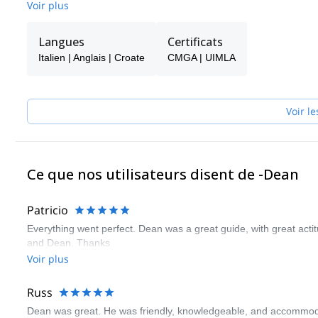
Nous organisons des expériences de montagne en toutes saisons 
Voir plus
juliennes slovènes, le parc national de Triglav, les Alpes de Kamnik
la mer Adriatique.
Langues
Certificats
Italien | Anglais | Croate
CMGA | UIMLA
Voir le
Ce que nos utilisateurs disent de -Dean
Patricio
Everything went perfect. Dean was a great guide, with great act
and Dean. Thanks
Voir plus
Russ
Dean was great. He was friendly, knowledgeable, and accommodatin