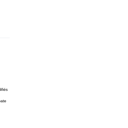
ifiés
oate