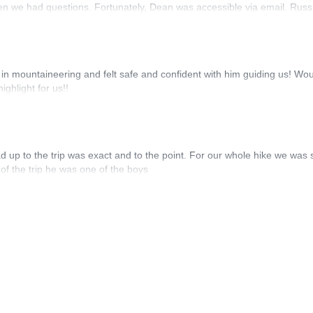
n we had questions. Fortunately, Dean was accessible via email. Russ
in mountaineering and felt safe and confident with him guiding us! Wo
ghlight for us!!
d up to the trip was exact and to the point. For our whole hike we was 
of the trip he was one of the boys