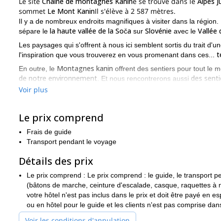
Le site
Chaîne de montagnes Kanin
e se trouve dans le
Alpes j
sommet
Le Mont Kanin
Il s'élève à 2 587 mètres.
Il y a de nombreux endroits magnifiques à visiter dans la région.
la haute vallée de la Soča
Slovénie
Vallée 
sépare le
sur
avec le
Les paysages qui s'offrent à nous ici semblent sortis du trait d'
t
l'inspiration que vous trouverez en vous promenant dans ces...
Montagnes kanin
En outre, le
offrent des sentiers pour tout le
de notre environnement
des sentie
. Et nous rencontrerons aussi
les options sont tout simpleme
importe ce que vous recherchez,
Voir plus
De plus, l'accès à cet endroit merveilleux est une aventure en 
utilisant une remontée mécanique
Piste de ski d
qui mène à la
Le prix comprend
voyage.
Frais de guide
emplacement unique
En raison de leur
et les grandes quantités 
Transport pendant le voyage
programmes d'hiver même en mai
. La couche de neige immacul
l'été a son propre charme
Cependant,
. Avec les nuances de coul
Détails des prix
véritable plaisir de s'y promener pendant l'été.
Le prix comprend : Le prix comprend : le guide, le transport 
Vous souhaitez visiter ce pays magique ? Envoyez-moi une 
(bâtons de marche, ceinture d'escalade, casque, raquettes à ne
Si vous êtes à la recherche d'une aventure hivernale complète, j
votre hôtel n'est pas inclus dans le prix et doit être payé en
au Mont Krn, Slovénie
.
ou en hôtel pour le guide et les clients n'est pas comprise dans
Voir les conditions d'annulation