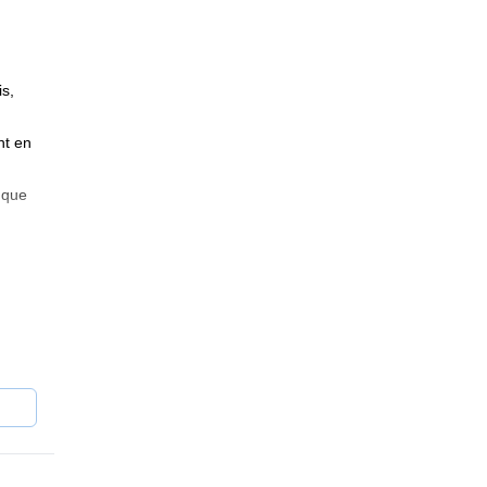
s,
nt en
 que