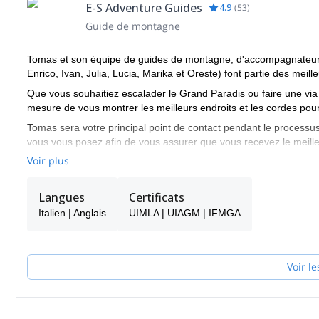
E-S Adventure Guides
4.9
(
53
)
Guide de montagne
Tomas et son équipe de guides de montagne, d'accompagnateurs 
Enrico, Ivan, Julia, Lucia, Marika et Oreste) font partie des meille
Que vous souhaitiez escalader le Grand Paradis ou faire une via 
mesure de vous montrer les meilleurs endroits et les cordes pour
Tomas sera votre principal point de contact pendant le processus
vous vous posez afin de vous assurer que vous recevez le meille
Voir plus
Choisissez l'un des programmes proposés par E-S Adventure Guid
montagne !
Langues
Certificats
Italien | Anglais
UIMLA | UIAGM | IFMGA
Voir le