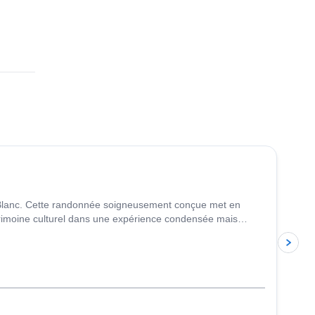
4.8
(
37
)
ont Blanc. Cette randonnée soigneusement conçue met en
atrimoine culturel dans une expérience condensée mais