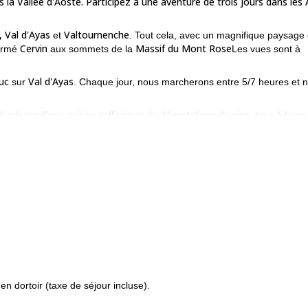
a Vallée d'Aoste. Participez à une aventure de trois jours dans les 
 Val d'Ayas
Valtournenche
et
. Tout cela, avec un magnifique paysage
Cervin
Massif du Mont Rose
formé
aux sommets de la
Les vues sont à
uc
Val d'Ayas
sur
. Chaque jour, nous marcherons entre 5/7 heures et 
régalerez d'une cuisine raffinée et de dégustations de vins, tous à base
randonnée ? Envoyez-moi une demande pour participer à ce programm
Randonnée d'une journée de Chabod a
dans la région, dont celui-ci
en dortoir (taxe de séjour incluse).