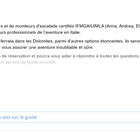
et de moniteurs d'escalade certifiés IFMGA/UIMLA (Anna, Andrea, Eli
urs professionnels de l'aventure en Italie.
ferrata dans les Dolomites, parmi d'autres options étonnantes, ils sero
 vous assurer une aventure inoubliable et sûre.
 de réservation et pourra vous aider à répondre à toutes les questions
ur service de guide possible.
es Italy et commencez à planifier une expérience inoubliable en
s avis sur le guide