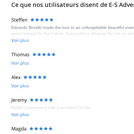
Ce que nos utilisateurs disent de E-S Adv
Steffen
Edoardo Borello made the tour to an unforgettable beautiful even
great respect for the nature. It was also a pleasure for me as ge
Voir plus
Thomas
Voir plus
Alex
Voir plus
Jeremy
Perfect experience with a wonderful guide
Voir plus
Magda