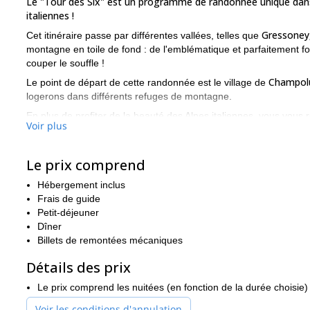
Le "Tour des Six" est un programme de randonnée unique dans l
italiennes !
Gressoney,
Cet itinéraire passe par différentes vallées, telles que
montagne en toile de fond : de l'emblématique et parfaitement 
couper le souffle !
Champol
Le point de départ de cette randonnée est le village de
logerons dans différents refuges de montagne.
En plus de profiter de la beauté des Alpes italiennes, vous vous 
Voir plus
produits locaux.
Voulez-vous faire partie de cette incroyable expérience de 
randonnée de 3 jours "Tour des Six".
Le prix comprend
Je propose également des programmes de randonnée plus courts 
Hébergement inclus
refuge en refuge Vittorio Emanuele.
.
Frais de guide
Petit-déjeuner
Dîner
Billets de remontées mécaniques
Détails des prix
Le prix comprend les nuitées (en fonction de la durée choisie) 
Voir les conditions d'annulation