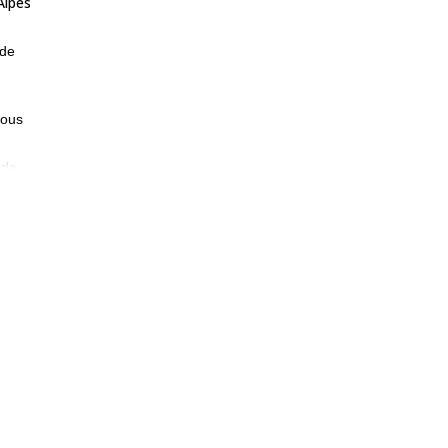
Alpes
 de
nous
 de
e de
u