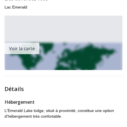
Lac Emerald
Un programme de ski de
Je peux aussi vous conduire sur un
randonnée d'une journée complète sur la route du col Surprise
qui vous emmènera autour de la montagne de Fairview.
Voir la carte
Détails
Hébergement
L'Emerald Lake lodge, situé à proximité, constitue une option
d'hébergement très confortable.