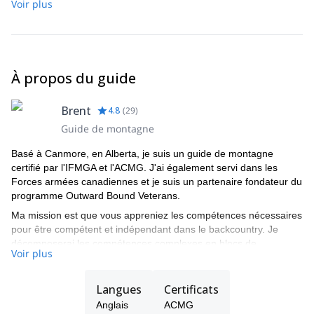
Voir plus
À propos du guide
Brent
4.8
(
29
)
Guide de montagne
Basé à Canmore, en Alberta, je suis un guide de montagne
certifié par l'IFMGA et l'ACMG. J'ai également servi dans les
Forces armées canadiennes et je suis un partenaire fondateur du
programme Outward Bound Veterans.
Ma mission est que vous appreniez les compétences nécessaires
pour être compétent et indépendant dans le backcountry. Je
décomposerai les compétences complexes en blocs de
Voir plus
construction individuels pour que vous puissiez les apprendre
progressivement et en toute confiance. Après avoir acquis ces
compétences, vous pourrez les mettre en pratique dans l'arrière-
Langues
Certificats
pays sous ma direction ou celle d'un des guides certifiés ACMG
Anglais
ACMG
de mon équipe.