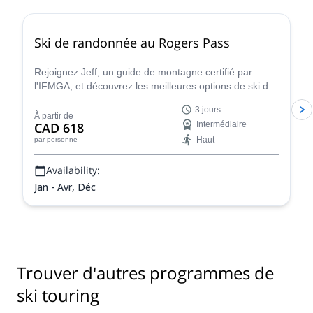
Ski de randonnée au Rogers Pass
Rejoignez Jeff, un guide de montagne certifié par
l'IFMGA, et découvrez les meilleures options de ski de
neige et de poudreuse du Canada dans le col Rogers,
3 jours
réputé pour ses énormes chutes de neige !
À partir de
CAD 618
Intermédiaire
Haut
par personne
Availability:
Jan - Avr, Déc
Trouver d'autres programmes de
ski touring