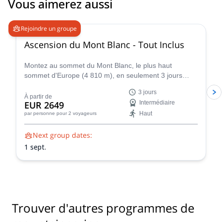
Vous aimerez aussi
mountain peaks. Thank you, Victor ☺
4.3
(
14
)
Rejoindre un groupe
Ascension du Mont Blanc - Tout Inclus
Montez au sommet du Mont Blanc, le plus haut
sommet d'Europe (4 810 m), en seulement 3 jours
grâce à notre programme d'ascension express. Dirigée
3 jours
par des guides de montagne certifiés UIAGM/IFMGA,
À partir de
EUR 2649
Intermédiaire
nos ascensions du Mont Blanc mettent l'accent sur
Haut
par personne
pour 2 voyageurs
votre sécurité et votre réussite. Nos guides
expérimentés partagent leur connaissance intime de la
Next group dates:
montagne pour créer une ascension unique et
inoubliable pour vous.
1 sept.
Trouver d'autres programmes de