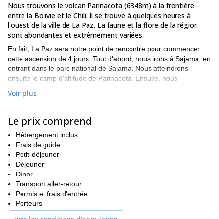
Nous trouvons le volcan Parinacota (6348m) à la frontière
entre la Bolivie et le Chili. Il se trouve à quelques heures à
l'ouest de la ville de La Paz. La faune et la flore de la région
sont abondantes et extrêmement variées.
En fait, La Paz sera notre point de rencontre pour commencer
cette ascension de 4 jours. Tout d'abord, nous irons à Sajama, en
entrant dans le parc national de Sajama. Nous atteindrons
ensuite le camp d'altitude de Parinacota. Ensuite, nous
procéderons à l'ascension du sommet. L'aventure est intense et
Voir plus
gratifiante ! Vous verrez que j'ai raison quand vous apprécierez
les vues du sommet.
Le prix comprend
Le troisième jour, nous nous détendrons aux sources chaudes de
Sajama, avant de retourner à La Paz le quatrième jour.
Hébergement inclus
**Tenté par cette ascension de 4 jours du volcan Paranicota ?
Frais de guide
Alors n'hésitez pas à me contacter, je serais ravi de vous guider
Petit-déjeuner
là-haut !**Un autre volcan bolivien que j'aime escalader est...
Déjeuner
Nevado Sajama, regardez ça.
Dîner
!
Transport aller-retour
Permis et frais d'entrée
Porteurs
Voir les conditions d'annulation