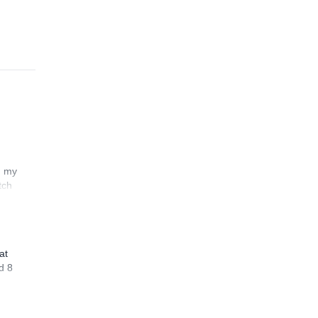
n my
tch
at
d 8