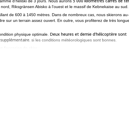
5 000 kilomètres carrés de ter
ramme d'héliski de 3 jours. Nous aurons
nord, Riksgränsen Abisko à l'ouest et le massif de Kebnekaise au sud.
 allant de 600 à 1450 mètres. Dans de nombreux cas, nous skierons au-
re sur un terrain assez ouvert. En outre, vous profiterez de très longu
Deux heures et demie d'hélicoptère sont
ondition physique optimale.
s supplémentaire.
si les conditions météorologiques sont bonnes.
 l'occasion de skier :
es arbres. Altitude la plus élevée : 1000 mètres. Descente la plus longu
en et Björkliden. Altitude maximale : 955 mètres. Plus longue descent
s longues et raides. Altitude la plus élevée : 1250 mètres. Descente la 
 incroyable d'héliski dans la magnifique Laponie. Contactez-moi pou
i de 7 jours
dans cette région. Alors, allez-y si vous avez la possibilité 
nnuyer !