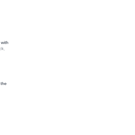
 with
ck,
 the