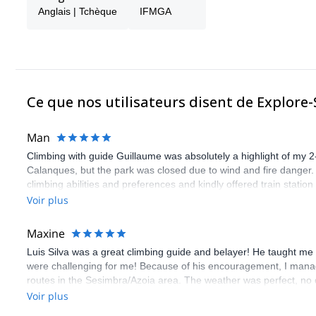
LE PRIX NE COMPREND PAS :
Anglais | Tchèque
IFMGA
le paiement d'éventuels bagages en surpoids et le transport
la location de l'équipement de ski nécessaire
programme alternatif en cas de mauvais temps (ski, pêche, 
le temps supplémentaire d'héli-ski. (en cas d'épuisement de
les boissons alcoolisées et les boissons non alcoolisées.
Ce que nos utilisateurs disent de Explore
Man
Climbing with guide Guillaume was absolutely a highlight of my 2
Calanques, but the park was closed due to wind and fire danger
climbing abilities and preferences and kindly offered train statio
route we did was not only fun but also the right amount of chal
Voir plus
(Gauthier) was prompt and clear—highly recommend!
Maxine
Luis Silva was a great climbing guide and belayer! He taught me 
were challenging for me! Because of his encouragement, I manag
routes in the Sesimbra/Azoia area. The weather was perfect, no
booking an outdoor climbing experience in Lisbon extremely easy.
Voir plus
flawless.