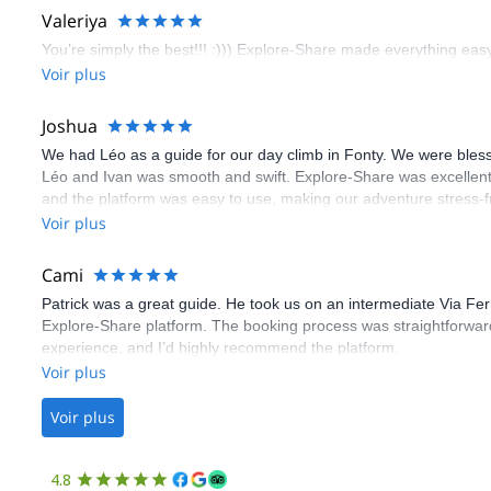
Valeriya
You’re simply the best!!! :))) Explore-Share made everything easy 
Voir plus
Joshua
We had Léo as a guide for our day climb in Fonty. We were bles
Léo and Ivan was smooth and swift. Explore-Share was excellent
and the platform was easy to use, making our adventure stress-f
Voir plus
Cami
Patrick was a great guide. He took us on an intermediate Via Fe
Explore-Share platform. The booking process was straightforward
experience, and I’d highly recommend the platform.
Voir plus
Voir plus
4.8