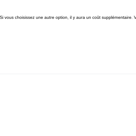
Si vous choisissez une autre option, il y aura un coût supplémentaire. 
i)
u temps, il est possible d'acheter du temps de vol supplémentaire).
roupe
ogramme.
BS)
yage.