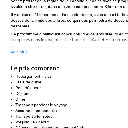
Venez profiter de la région de la Laponie suédoise avec ce prog
skiable à choisir
de, dans une zone comprise entre Björkliden au 
Il y a plus de 100 sommets dans cette région, avec une altitude
dessus de la limite des arbres, ce qui nous permettra de descend
descentes !
Ce programme d'héliski est conçu pour d'excellents skieurs en c
comprises dans le prix, mais il est possible d'acheter du temp
À titre d'exemple, voici quelques-unes des zones que nous aurons
Voir plus
**Riksgränsen :**Ski en terrain ouvert au-dessus de la limite d
4000 mètres.
Le prix comprend
Alpes d'Abisko : J
ous sommes à 10 minutes de vol de Riksgräns
Hébergement inclus
2200 m.
Frais de guide
**Kåtotjåkka :**Terrain alpin typique avec de nombreuses piste
Petit-déjeuner
longue : 5500 mètres.
Déjeuner
Cela vous tente ? Alors venez me rejoindre pour ce programme
Dîner
régler les détails !
Programme d'hélisk
Transport pendant le voyage
Je propose également un
Assurance personnelle
faire. Je vous promets que vous n'aurez pas le temps de vous e
Transport aller-retour
Vol jusqu'au début
Déposes en hélicoptère comme décrit