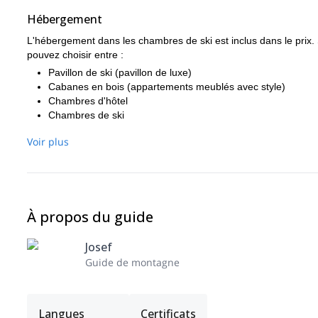
Hébergement
L'hébergement dans les chambres de ski est inclus dans le prix. 
pouvez choisir entre :
Pavillon de ski (pavillon de luxe)
Cabanes en bois (appartements meublés avec style)
Chambres d'hôtel
Chambres de ski
Voir plus
Plus d'informations
LE PRIX DE BASE COMPREND :
2 nuits en pension complète (en cas de vol, un repas du mid
vols en hélicoptère (2,5 heures d'hélicoptère. En cas de bea
les boissons de base aux repas (thé, café, eau)
À propos du guide
guide de montagne certifié par l'IFMGA qui skiera avec le g
une assurance personnelle (voyage et sport)
Josef
assurance voyage, y compris l'assurance annulation de pr
Guide de montagne
le transfert depuis l'aéroport
billet d'avion Prague - Kiruna et retour
location de matériel d'avalanche (sonde, pelle, sac à dos A
Langues
l'assurance voyage, y compris l'assurance annulation de vo
Certificats