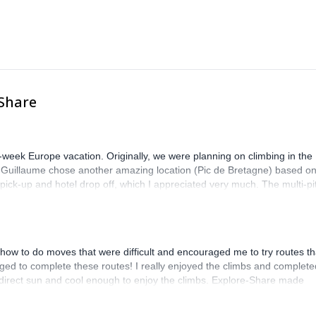
 des skis
motoneige, etc.)
s heures prépayées dans le forfait acheté).
-Share
-week Europe vacation. Originally, we were planning on climbing in the
. Guillaume chose another amazing location (Pic de Bretagne) based o
n pick-up and hotel drop off, which I appreciated very much. The multi-pi
lenge, which I thoroughly enjoyed. The communication from the team
how to do moves that were difficult and encouraged me to try routes th
ed to complete these routes! I really enjoyed the climbs and complete
 direct sun and cool enough to enjoy the climbs. Explore-Share made
 Luis, our guide, was fantastic, and the platform’s organization was