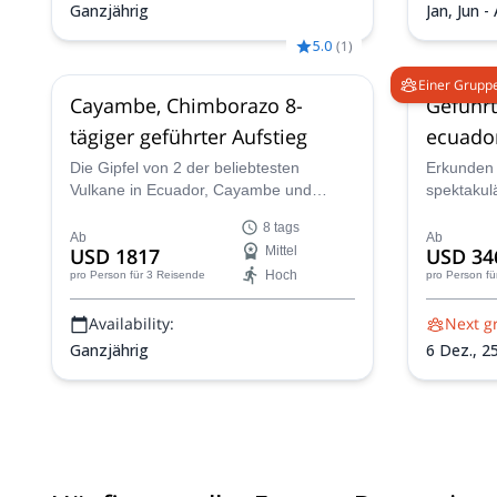
Ganzjährig
Jan, Jun -
5.0
(
1
)
Einer Gruppe
Cayambe, Chimborazo 8-
Geführt
tägiger geführter Aufstieg
ecuado
Die Gipfel von 2 der beliebtesten
Erkunden 
Vulkane in Ecuador, Cayambe und
spektakul
Chimborazo, erwarten Sie auf dieser 8-
Vulkane mi
8 tags
tägigen Wanderung, die von dem
ASEGUIM-ze
Ab
Ab
USD 1817
Mittel
USD 34
IFMGA-zertifizierten Führer Edgar
dieser 13-
Hoch
pro Person
für 3 Reisende
pro Person
fü
geleitet wird.
Availability:
Next g
Ganzjährig
6 Dez.,
25