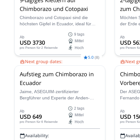
Chimborazo und Cotopaxi
zum Ch
Chimborazo und Cotopaxi sind die
Möchten S
höchsten Gipfel in Ecuador, ideal für
der Erde 
Ihren ersten 6.000m-Gipfel. Besteigen
Rafael, e
9 tags
Sie sie auf dieser 9-tägigen
Bergführer
Ab
Ab
USD 3730
Mittel
USD 56
Kletterexpedition, geleitet von Rafael,
Aufstieg 
Hoch
pro Person
für 2 Reisende
pro Person
fü
einem ASEGUIM-zertifizierten
Bergführer.
5.0
(
8
)
Next group dates:
Next g
7 Aug.,
7 Sept.,
16 Sept.,
21 Sept.,
7
8 Aug.,
22
Aufstieg zum Chimborazo in
Chimbo
Okt.,
19 Okt.,
7 Nov.,
7 Dez.,
15 Dez.,
Okt.,
5 No
26 Dez.
Ecuador
Vorber
Illiniza
Jaime, ASEGUIM-zertifizierter
Der ASEGU
Bergführer und Experte der Anden-
Fernando
Gebirgskette, ermutigt Sie, an diesem
großartig
2 tags
Kletterabenteuer zum spektakulären
Ihnen den
Ab
Ab
USD 649
Mittel
USD 15
Chimborazo, dem höchsten Gipfel
die Sie b
Hoch
pro Person
für 6 Reisende
pro Person
fü
Ecuadors, teilzunehmen.
Illiniza N
Gipfel de
Availability:
Availabi
erreichen.