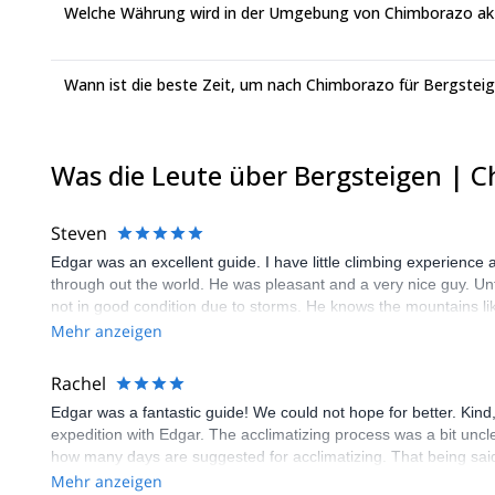
Welche Währung wird in der Umgebung von Chimborazo ak
Wann ist die beste Zeit, um nach Chimborazo für Bergsteig
Was die Leute über Bergsteigen | 
Steven
Edgar was an excellent guide. I have little climbing experience
through out the world. He was pleasant and a very nice guy. Un
not in good condition due to storms. He knows the mountains li
climbing equipment were all top notch. He understood safety and
Mehr anzeigen
Rachel
Edgar was a fantastic guide! We could not hope for better. Kin
expedition with Edgar. The acclimatizing process was a bit un
how many days are suggested for acclimatizing. That being sai
him again. He is the consummate guide and a wonderful human be
Mehr anzeigen