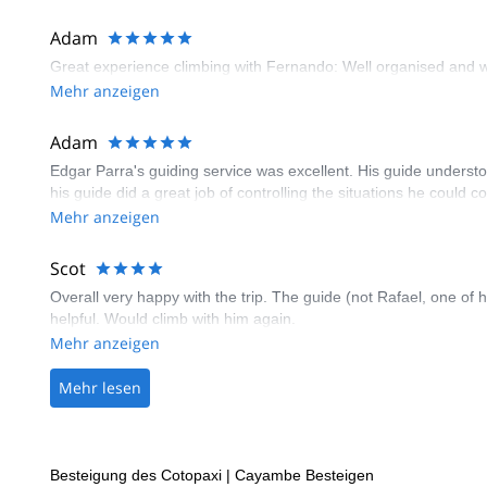
structured trip with a highly skilled and knowledgeable guide, lo
Adam
Great experience climbing with Fernando: Well organised and 
Mehr anzeigen
Adam
Edgar Parra's guiding service was excellent. His guide underst
his guide did a great job of controlling the situations he could
Mehr anzeigen
Scot
Overall very happy with the trip. The guide (not Rafael, one of h
helpful. Would climb with him again.
Mehr anzeigen
Mehr lesen
Besteigung des Cotopaxi
|
Cayambe Besteigen