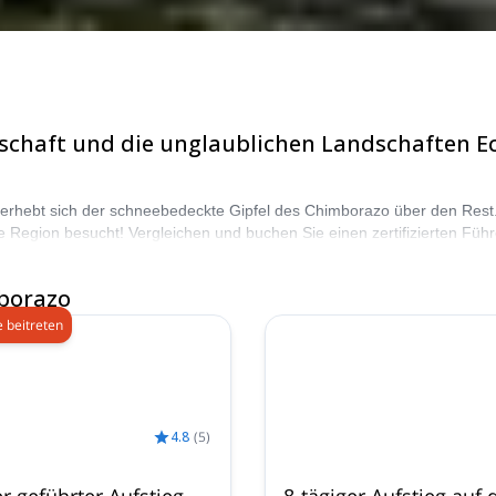
chaft und die unglaublichen Landschaften Ec
erhebt sich der schneebedeckte Gipfel des Chimborazo über den Rest. 
ie Region besucht! Vergleichen und buchen Sie einen zertifizierten Füh
l. Wählen Sie aus unserer Auswahl an Bergsteigertouren zum Chimbo
borazo
 beitreten
4.8
(
5
)
er geführter Aufstieg
8-tägiger Aufstieg auf 