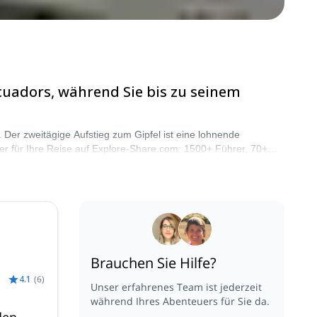
uadors, während Sie bis zu seinem
Der zweitägige Aufstieg zum Gipfel ist eine lohnende
rer für Ihre Reise auf Explore-Share.com: 1500+ Führer, 70+
razo. Die Berge rufen!
Brauchen Sie Hilfe?
4.1
(
6
)
Unser erfahrenes Team ist jederzeit
während Ihres Abenteuers für Sie da.
den