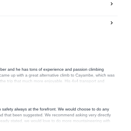
imber and he has tons of experience and passion climbing
 came up with a great alternative climb to Cayambe, which was
the trip that much more enjoyable. His 4x4 transport and
 safety always at the forefront. We would choose to do any
 had that been suggested. We recommend asking very directly
ready stated, we would love to do more mountaineering with
table and in good condition. If you’re looking for a well-