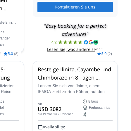
Kontaktieren Sie uns
n
sierung
fels in
"Easy booking for a perfect
n Programm
ags
adventure!"
 und
fänger
4.8
ch
ührer Juan
Lesen Sie, was andere sagen
5.0
(
8
)
5.0
(
2
)
5-
Besteige Iliniza, Cayambe und
gung
Chimborazo in 8 Tagen,
Ecuador
izierten
Lassen Sie sich von Jaime, einem
 Reise
IFMGA-zertifizierten Führer, auf den
Gipfel von drei der berühmtesten Berge
ags
8 tags
 zwei
Ecuadors, Iliniza, Cayambe und
Ab
tel
USD 3082
Fortgeschritten
be und
Chimborazo, führen. Begleiten Sie ihn
ch
pro Person
für 2 Reisende
auf dieser 8-tägigen Bergexpedition.
Availability: