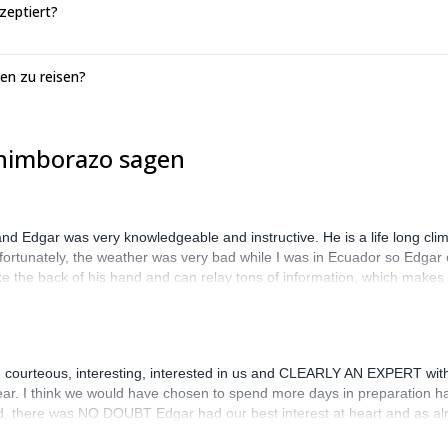
zeptiert?
en zu reisen?
Chimborazo sagen
 and Edgar was very knowledgeable and instructive. He is a life long cl
fortunately, the weather was very bad while I was in Ecuador so Edgar
ke the back of his hand and can relay tons of information, which makes 
 made sure to avoid unnecessary risks. I will climb with Edgar again.
d, courteous, interesting, interested in us and CLEARLY AN EXPERT with
clear. I think we would have chosen to spend more days in preparation
d, there was NO DOUBT Edgar had our best interest at heart and as al
ing. Lonely Summits provided any gear we needed and it was all comfor