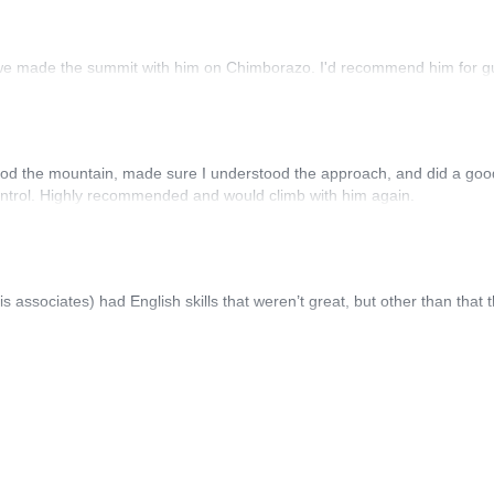
ok no further!
we made the summit with him on Chimborazo. I'd recommend him for gu
ood the mountain, made sure I understood the approach, and did a good
 control. Highly recommended and would climb with him again.
is associates) had English skills that weren’t great, but other than that