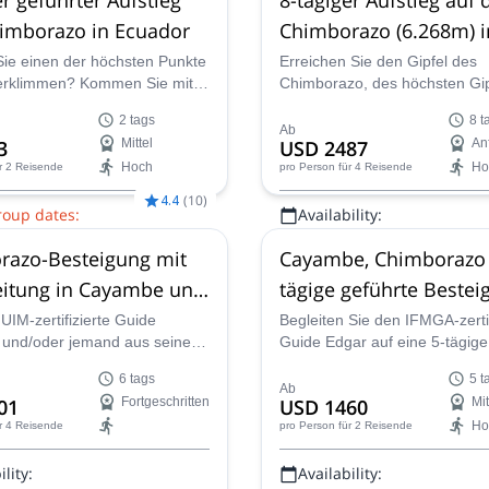
imborazo in Ecuador
Chimborazo (6.268m) i
Ecuador mit Akklimati
ie einen der höchsten Punkte
Erreichen Sie den Gipfel des
erklimmen? Kommen Sie mit
Chimborazo, des höchsten Gip
an Iliniza und Cotopaxi
inem ASEGUIM-zertifizierten
Ecuador, in diesem 8-tägige
2 tags
8 t
, auf diesen 2-tägigen
mit Akklimatisierung an Iliniza
Ab
3
Mittel
USD 2487
An
zum Chimborazo in Ecuador.
Cotopaxi zusammen mit dem
Hoch
Ho
r 2 Reisende
pro Person
für 4 Reisende
ASEGUIM-zertifizierten Bergf
Carlos.
4.4
(
10
)
roup dates:
Availability:
 Aug.,
2 Sept.,
11 Sept.,
23
Ganzjährig
razo-Besteigung mit
Cayambe, Chimborazo 
v.,
9 Nov.
eitung in Cayambe und
tägige geführte Bestei
IM-zertifizierte Guide
Begleiten Sie den IFMGA-zertif
 und/oder jemand aus seinem
Guide Edgar auf eine 5-tägige
en Team von Guides wird
durch Ecuadors erstaunliche
6 tags
5 t
 Weg in den 6 Tagen zeigen,
Vulkanallee und besteigen Sie
Ab
01
Fortgeschritten
USD 1460
Mit
enötigen, um Cayambe und
seiner größten Gipfel, Cayam
Ho
r 4 Reisende
pro Person
für 2 Reisende
ord zu besteigen, um dann den
Chimborazo.
s erstaunlichen Chimborazo zu
lity:
Availability: