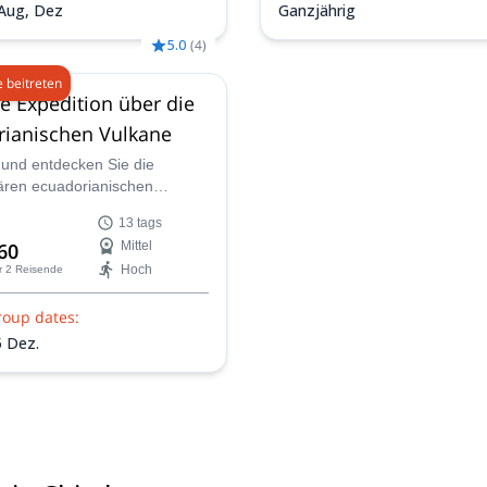
 Aug, Dez
Ganzjährig
5.0
(
4
)
 beitreten
e Expedition über die
rianischen Vulkane
und entdecken Sie die
ären ecuadorianischen
t Javier, einem lokalen
13 tags
rtifizierten Bergführer, auf
60
Mittel
tägigen geführten Expedition!
Hoch
r 2 Reisende
roup dates:
 Dez.