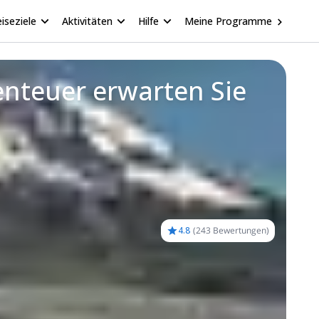
iseziele
Aktivitäten
Hilfe
Meine Programme
nteuer erwarten Sie
4.8
(
243 Bewertungen
)