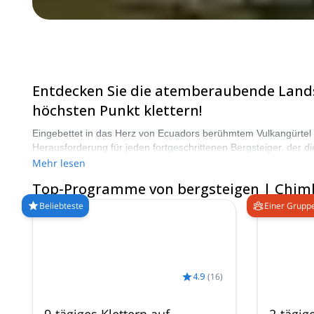
Entdecken Sie die atemberaubende Lands
höchsten Punkt klettern!
Eingebettet in das Herz von Ecuadors berühmtem Vulkangürtel 
Herausforderung für jeden fortgeschrittenen Bergsteiger, der d
Länder und mehr als 8000 verschiedene Programme zur Auswah
Mehr lesen
Top-Programme von bergsteigen | Chim
Beliebteste
Einer Gruppe
4.9
(
16
)
9-tägiges Klettern auf
2-tägig