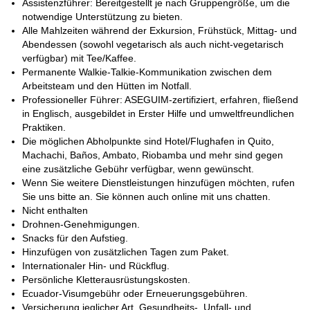
Assistenzführer: Bereitgestellt je nach Gruppengröße, um die
sein, Ihr Führer zu sein!
notwendige Unterstützung zu bieten.
Alle Mahlzeiten während der Exkursion, Frühstück, Mittag- und
Abendessen (sowohl vegetarisch als auch nicht-vegetarisch
verfügbar) mit Tee/Kaffee.
Permanente Walkie-Talkie-Kommunikation zwischen dem
Arbeitsteam und den Hütten im Notfall.
Professioneller Führer: ASEGUIM-zertifiziert, erfahren, fließend
in Englisch, ausgebildet in Erster Hilfe und umweltfreundlichen
Praktiken.
Die möglichen Abholpunkte sind Hotel/Flughafen in Quito,
Machachi, Baños, Ambato, Riobamba und mehr sind gegen
eine zusätzliche Gebühr verfügbar, wenn gewünscht.
Wenn Sie weitere Dienstleistungen hinzufügen möchten, rufen
Sie uns bitte an. Sie können auch online mit uns chatten.
Nicht enthalten
Drohnen-Genehmigungen.
Snacks für den Aufstieg.
Hinzufügen von zusätzlichen Tagen zum Paket.
Internationaler Hin- und Rückflug.
Persönliche Kletterausrüstungskosten.
Ecuador-Visumgebühr oder Erneuerungsgebühren.
Versicherung jeglicher Art. Gesundheits-, Unfall- und