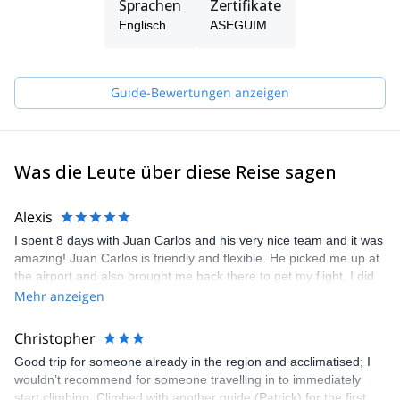
Sprachen
Zertifikate
Englisch
ASEGUIM
Guide-Bewertungen anzeigen
Was die Leute über diese Reise sagen
Alexis
I spent 8 days with Juan Carlos and his very nice team and it was
amazing! Juan Carlos is friendly and flexible. He picked me up at
the airport and also brought me back there to get my flight. I did
Corazon, Iliniza norte, cayambe and Chimborazo. The
Mehr anzeigen
acclimatation plan is optmized also thanks to the location of the
base camp (around 3300m). All is done to achieve the different
Christopher
summits. Don't hesistate! Alexis
Good trip for someone already in the region and acclimatised; I
wouldn’t recommend for someone travelling in to immediately
start climbing. Climbed with another guide (Patrick) for the first