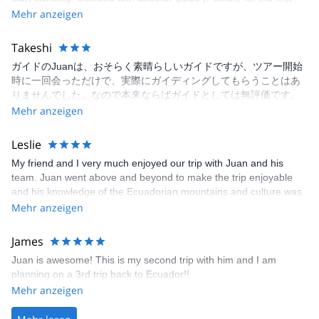
two peaks. Great on the first day, seemed distracted on the
Mehr anzeigen
second day and the rush (for Ecuador’s election day) made the
second climb fast and uncomfortable considering cloudy and cold
Takeshi
conditions. Cayambe had a lot of weather which created quite
ガイドのJuanは、おそらく素晴らしいガイドですが、ツアー開始
hazardous conditions on the glacier so we could not summit. Due
時に一回会っただけで、実際にガイディングしてもらうことはあ
to the extremely fast acclimatisation process, I opted not to climb
りませんでした。なので本来ならばガイドとしては無評価です。
Chimborazo. Juan Carlos was good about the change of plan.
順応を含めて4回の登山がありましたが、その度ごとにJuanがガ
Mehr anzeigen
Throughout, it was difficult to get much information. I had to
イドを外注・手配していたようで、ガイドが変わりました。それ
message repeatedly and ask very specific questions just to obtain
ぞれのガイドに不満はありません。 ケヴィンという旅行代理店の
any packing lists and if I hadn’t prior experience, I am sure I’d not
Leslie
男性が、ドライバー兼添乗員として我々の世話をしてくれまし
have been prepared. The accommodation was fantastic but travel
My friend and I very much enjoyed our trip with Juan and his
た。 ベースはチャウピという集落近くの農場の中のゲストハウス
in the area needs a car so I was stuck in the one location when
team. Juan went above and beyond to make the trip enjoyable
でした。各登山にはここから自動車で出発するため、移動時間が
not climbing. Transport between climbs was long. Might have
and his knowledge of the Ecuadorian mountains and culture was
かかりました。またチャウピのゲストハウスは、初日に到着した
been better to change accomm to suit peaks. Overall happy to
superb! Before the trip, Juan quickly responded to our questions
Mehr anzeigen
時に誰もおらず、暖房もなく、シャワーも出ない状態で、かなり
have tried to climb these peaks but the trip itself requires a lot
over WhatsApp and gave us an equipment list when we asked for
驚きました。この状態はその後改善はされました。 我々が、スペ
more info for the climber and needs some prior acclimatisation.
it. Some of the items on the list (e.g., mountaineering boots, ice
イン語が喋れず、英語も上手くないため、そのことも影響してい
James
axes, helmets, crampons, and harnesses) would be provided for
るでしょうが、全体のスケジュールがよくわからない状態で動か
Juan is awesome! This is my second trip with him and I am
us in Ecuador. However, we suggest using your own
された、という印象です。 山はチンボラソに登れず、順応のカヤ
planning on a 3rd trip back to Ecuador!!
mountaineering boots because there was not a large selection of
ンベだけに登れましたが、これは天気のせいであり、仕方ないで
Mehr anzeigen
sizes or styles to choose from. Also, be sure to bring a pair of
すね。 総じては楽しかったです。
non-mountaineering hiking shoes/boots for the acclimatizing hike