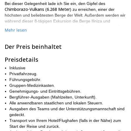
Bei dieser Gelegenheit lade ich Sie ein, den Gipfel des
Chimborazo-Vulkans
6.268 Meter
(
) zu erreichen, einer der
höchsten und beliebtesten Berge der Welt. Außerdem werden wir
während dieser 8-tägigen Exkursion die Berge Iliniza und
Cotopaxi besteigen, zwei hervorragende Akklimatisierungsgipfel
Mehr lesen
mit wunderbaren Ausblicken auf die Zentralanden.
Quito
Zunächst beginnen wir in
und unternehmen einen leichten
Der Preis beinhaltet
Rumiñahui-Vulkan
4.712 Metern
Aufstieg zum
, auf
über dem
Meeresspiegel. In den folgenden Tagen wird unser Basislager
Preisdetails
San Joaquin Inn
das
sein, ein sehr gemütliches Refugium, in dem
wir die Nächte verbringen und uns auf unsere Aufstiege
Inklusive
vorbereiten werden.
Privatfahrzeug.
Bitte werfen Sie unten einen Blick auf die detaillierte
Führungsgebühr.
Beschreibung des Reiseverlaufs.
Gruppen-Medizinkasten.
Genehmigungs- und Eintrittsgebühren.
Aufgrund der progressiven Akklimatisierung während des
Bergführer-Ausgaben (Mahlzeiten, Unterkunft).
Programms ist der Reiseverlauf für Teilnehmer mit oder ohne
Alle anwendbaren staatlichen und lokalen Steuern.
Vorerfahrung geeignet. Für Bergsteigerabenteuer ist es jedoch
Ausgaben des Teams und der Unterstützungsmannschaft sind
körperlich fit
immer wichtig,
zu sein.
gedeckt.
Sind Sie also bereit für dieses 8-tägige Abenteuer in den
Transport von Ihrem Hotel/Flughafen (falls in der Nähe) zum
Bergen Ecuadors? Dann müssen Sie nur die Anfrage senden
Start der Reise und zurück.
und Ihren Platz auf dieser Reise buchen. Es wird mir eine Freude