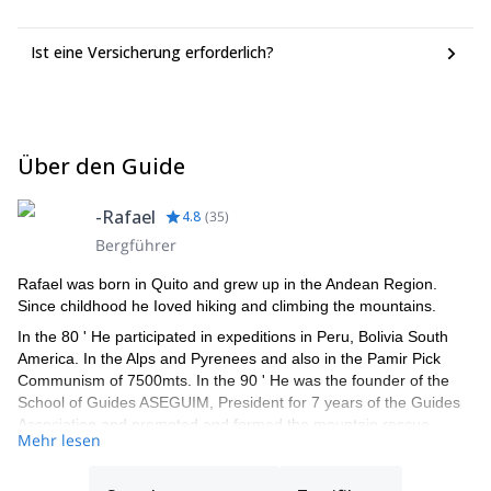
Ist eine Versicherung erforderlich?
Über den Guide
-Rafael
4.8
(
35
)
Bergführer
Rafael was born in Quito and grew up in the Andean Region.
Since childhood he Ioved hiking and climbing the mountains.
In the 80 ' He participated in expeditions in Peru, Bolivia South
America. In the Alps and Pyrenees and also in the Pamir Pick
Communism of 7500mts. In the 90 ' He was the founder of the
School of Guides ASEGUIM, President for 7 years of the Guides
Association and promoted and formed the mountain rescue
Mehr lesen
group GRA.
He graduated as Mountain Guide and Guides Instructor at the