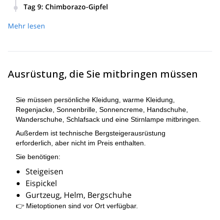
Abfahrt nach dem Frühstück, Fahrt nach Riobamba und
Übernachtung in Baños.
Tag 9
:
Chimborazo-Gipfel
Hütte zurück und fahren nach Baños.
weiter zur Carrel-Hütte auf 4.800 m. Abendessen und Ruhe
Vor Mitternacht stehen wir auf, frühstücken und beginnen
in der Hütte.
Mehr lesen
den Aufstieg zum Gipfel. Der Aufstieg entlang der
Standardroute kann 8 bis 9 Stunden dauern. Bei gutem
Wetter genießen wir einen großartigen Blick auf die
umliegenden Gipfel. Rückkehr zur Hütte in 2 bis 3 Stunden,
dann Transfer nach Quito. Ende unserer Dienstleistungen.
Ausrüstung, die Sie mitbringen müssen
Sie müssen persönliche Kleidung, warme Kleidung,
Regenjacke, Sonnenbrille, Sonnencreme, Handschuhe,
Wanderschuhe, Schlafsack und eine Stirnlampe mitbringen.
Außerdem ist technische Bergsteigerausrüstung
erforderlich, aber nicht im Preis enthalten.
Sie benötigen:
Steigeisen
Eispickel
Gurtzeug, Helm, Bergschuhe
👉 Mietoptionen sind vor Ort verfügbar.