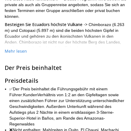
private als auch als Gruppenreise angeboten, sodass Sie sich an
festen Terminen einer Gruppe anschließen oder privat buchen
können.
Besteigen Sie Ecuadors höchste Vulkane ->
Chimborazo (6.263
m) und Cotopaxi (5.897 m) sind die beiden höchsten Gipfel in
Ecuador und gehören zu den ikonischsten Vulkanen in den
Anden. Chimborazo ist nicht nur der höchste Berg des Landes,
sondern auch der Punkt auf der Erde, der am weitesten vom
Mehr lesen
Erdmittelpunkt entfernt ist, während Cotopaxi einer der höchsten
aktiven Vulkane der Welt ist. Über 9 Tage werden Sie eine
vollständige Höhenprogression durch Ecuadors „Avenue of the
Der Preis beinhaltet
Volcanoes“ erleben. Beginnend in Quito umfasst das Programm
Akklimatisierungswanderungen auf Pasochoa und Pichincha,
Preisdetails
gefolgt vom Aufstieg auf Iliniza Norte (5.116 m), ein wichtiger
Schritt, bevor Sie Cotopaxi und letztendlich Chimborazo
✅Der Preis beinhaltet die Führungsgebühr mit einem
versuchen.
Führer:KundenVerhältnis von 1:2 an den Gipfeltagen sowie
einen zusätzlichen Führer zur Unterstützung unterschiedlicher
Eine nicht-technische, aber anspruchsvolle Herausforderung ->
Geschwindigkeiten. Außerdem Unterkunft während des
Obwohl diese Aufstiege in einer echten Hochgebirgsumgebung
Aufstiegs plus 2 Nächte in einem erstklassigen 3-Sterne-
nicht-technisch
stattfinden, sind sie
und erfordern keine
Superior-Hotel in Baños, am Rande des Amazonas-
vorherige Bergsteigererfahrung. Sie werden Steigeisen und einen
Regenwaldes
Eispickel auf Gletschergelände verwenden, und alle wesentlichen
❌Nicht enthalten: Mahlzeiten in Quito, El Chaupi, Machachi