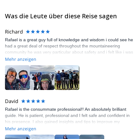
Was die Leute über diese Reise sagen
Richard
Rafael is a great guy full of knowledge and wisdom i could see he
had a great deal of respect throughout the mountaineering
community he was very particular about safety and i felt like i was
in expert hands he gave our group a daily briefing and explained
Mehr anzeigen
in clear detail what was ahead of us i would recommend Rafael to
anyone of all levels of experience and hope very much to have
him as my guide in the future.
David
Rafael is the consummate professional!! An absolutely brilliant
guide. He is patient, professional and I felt safe and confident in
his presence. I also gained insights and tips to improve my
climbing. Rafael has climbed the highest peaks in the world and
Mehr anzeigen
imparted his vast knowledge, which was always engaging