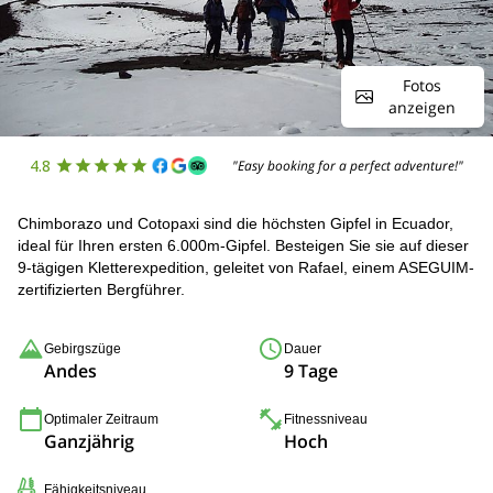
Fotos
anzeigen
4.8
"Easy booking for a perfect adventure!"
Chimborazo und Cotopaxi sind die höchsten Gipfel in Ecuador,
ideal für Ihren ersten 6.000m-Gipfel. Besteigen Sie sie auf dieser
9-tägigen Kletterexpedition, geleitet von Rafael, einem ASEGUIM-
zertifizierten Bergführer.
Gebirgszüge
Dauer
Andes
9 Tage
Optimaler Zeitraum
Fitnessniveau
Ganzjährig
Hoch
Fähigkeitsniveau