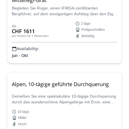
Begleiten Sie Roger, einen IFMGA-zertifizierten
Bergführer, auf dem einzigartigen Aufstieg über den Eiger
Mittellegi-Grat. Ein klassischer, unvergesslicher Aufstieg
2 tags
in den Berner Alpen.
Ab
CHF 1611
Fortgeschritten
Beliebig
pro Person
für 1 Reisenden
Availability:
Jun - Okt
Alpen, 10-tägige geführte Durchquerung
Genießen Sie eine spektakuläre 10-tägige Durchquerung
durch das wunderschöne Alpengebirge mit Ervin, einem
IFMGA-zertifizierten Guide, der die perfekte Expedition
10 tags
für Sie maßschneidert.
Mittel
Hoch