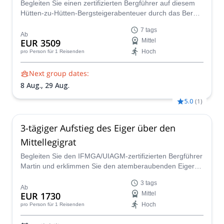
Begleiten Sie einen zertifizierten Bergführer auf diesem
Hütten-zu-Hütten-Bergsteigerabenteuer durch das Berner
Oberland und seine zahlreichen 4000m-Gipfel, darunter
7 tags
die berühmte Jungfrau und der Mönch
Ab
EUR 3509
Mittel
Hoch
pro Person
für 1 Reisenden
Next group dates:
8 Aug.,
29 Aug.
5.0
(
1
)
3-tägiger Aufstieg des Eiger über den
Mittellegigrat
Begleiten Sie den IFMGA/UIAGM-zertifizierten Bergführer
Martin und erklimmen Sie den atemberaubenden Eiger-
Gipfel über den Mittellegigrat in den Schweizer Alpen!
3 tags
Ab
EUR 1730
Mittel
Hoch
pro Person
für 1 Reisenden