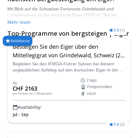
Mit Blick auf die Schweizer Ferienorte Grindelwald und
Lauterbrunnen ist der imposante Eiger (3970 m) Teil der
Berner Alpen und liegt in unmittelbarer Nähe einiger der
Mehr lesen
berühmtesten Gipfel der Region, darunter Mönch und
5.0
(
1
)
Top-Programme von bergsteigen | Eiger
Jungfrau. Seine 1.800 Meter hohe Nordwand aus Fels und Eis
– bekannt als Nordwand – ist die größte Nordwand der Alpen
Beliebteste
Besteigen Sie den Eiger über den
und gilt unter Bergsteigern als gewaltige Herausforderung.
Wählen Sie eine unserer untenstehenden Touren, um den
Mittellegigrat von Grindelwald, Schweiz (2
Eiger-Gipfel in Begleitung eines Experten zu erreichen.
Tage)
Begleiten Sie den IFMGA-Führer Sylvain bei diesem
Explore-Share.com fördert nur Bergtouren, die von
unglaublichen Aufstieg auf den ikonischen Eiger in der
zertifizierten Guides geleitet werden.
Zentralschweiz über den Mittellegigrat. Im Laufe von zwei
2 tags
Tagen werden wir unseren Weg zum Gipfel erklimmen
Ab
CHF 2163
Fortgeschritten
und klettern und dabei spektakuläre Ausblicke genießen.
Hoch
pro Person
für 1 Reisenden
Availability:
Jul - Sep
5.0
(
2
)