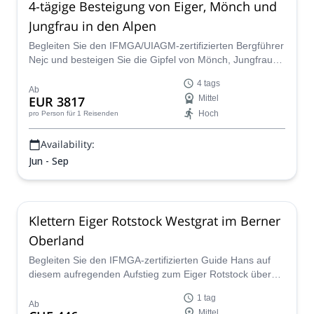
4-tägige Besteigung von Eiger, Mönch und
Jungfrau in den Alpen
Begleiten Sie den IFMGA/UIAGM-zertifizierten Bergführer
Nejc und besteigen Sie die Gipfel von Mönch, Jungfrau
und Eiger in den Schweizer Alpen!
4 tags
Ab
EUR 3817
Mittel
Hoch
pro Person
für 1 Reisenden
Availability:
Jun - Sep
Klettern Eiger Rotstock Westgrat im Berner
Oberland
Begleiten Sie den IFMGA-zertifizierten Guide Hans auf
diesem aufregenden Aufstieg zum Eiger Rotstock über
den Westgrat, eine ideale Vorbereitungstour, bevor Sie
1 tag
den Eiger Mittellegigrat und andere alpine Ziele in Angriff
Ab
Mittel