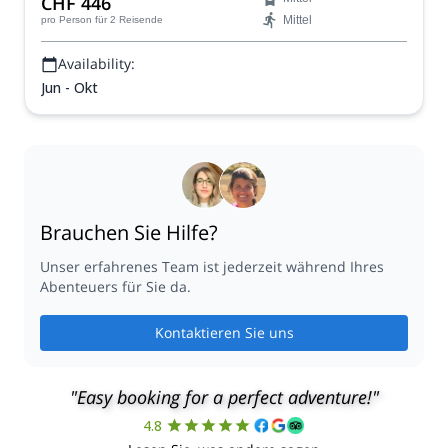
CHF 446
nehmen.
Mittel
pro Person
für 2 Reisende
Availability:
Jun - Okt
Brauchen Sie Hilfe?
Unser erfahrenes Team ist jederzeit während Ihres
Abenteuers für Sie da.
Kontaktieren Sie uns
"Easy booking for a perfect adventure!"
4.8