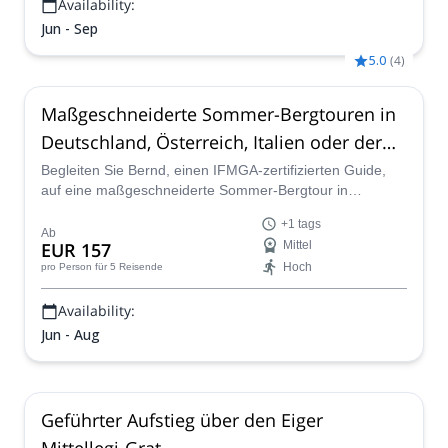
Availability:
Jun - Sep
5.0
(
4
)
Maßgeschneiderte Sommer-Bergtouren in
Deutschland, Österreich, Italien oder der
Schweiz
Begleiten Sie Bernd, einen IFMGA-zertifizierten Guide,
auf eine maßgeschneiderte Sommer-Bergtour in
Österreich, Italien, Deutschland oder der Schweiz. Er wird
+1 tags
eine Tour entwerfen, die Ihrem Niveau, Ihren Wünschen
Ab
EUR 157
Mittel
und Ihrer verfügbaren Zeit entspricht.
Hoch
pro Person
für 5 Reisende
Availability:
Jun - Aug
Geführter Aufstieg über den Eiger
Mittellegi-Grat