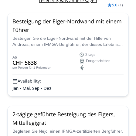
Lesen Sie, was andere sagen
5.0
(
1
)
Besteigung der Eiger-Nordwand mit einem
Führer
Besteigen Sie die Eiger-Nordwand mit der Hilfe von
Andreas, einem IFMGA-Bergführer, der dieses Erlebnis
einzigartig und sicher machen wird. Erobern Sie eine der
2 tags
herausforderndsten Wände in den Schweizer Alpen.
Ab
CHF 5838
Fortgeschritten
pro Person
für 1 Reisenden
Availability:
Jan - Mai, Sep - Dez
2-tägige geführte Besteigung des Eigers,
Mittellegigrat
Begleiten Sie Nejc, einen IFMGA-zertifizierten Bergführer,