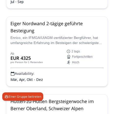
aufregender macht!
Jul - Sep
Eiger Nordwand 2-tägige geführte
Besteigung
Enrico, ein IFMGA/UIAGM-zertifizierter Bergführer, hat
umfangreiche Erfahrung im Besteigen der schwierigsten
Wände der Alpen, und die Eiger Nordwand ist keine
2 tags
Ausnahme. Begleiten Sie ihn und genießen Sie eine
Ab
EUR 4325
Fortgeschritten
großartige 2- bis 3-tägige Besteigung der höchsten Wand
Hoch
pro Person
für 1 Reisenden
der Region.
Availability:
Mär, Apr, Okt - Dez
Einer Gruppe beitreten
Hütten-zu-Hütten Bergsteigerwoche im
Berner Oberland, Schweizer Alpen