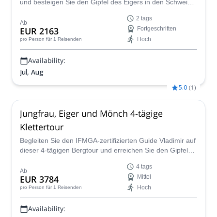
und besteigen Sie den Gipfel des Eigers in den Schweizer
Alpen, ein herausfordernder 2-tägiger Aufstieg.
2 tags
Ab
EUR 2163
Fortgeschritten
Hoch
pro Person
für 1 Reisenden
Availability:
Jul, Aug
5.0
(
1
)
Jungfrau, Eiger und Mönch 4-tägige
Klettertour
Begleiten Sie den IFMGA-zertifizierten Guide Vladimir auf
dieser 4-tägigen Bergtour und erreichen Sie den Gipfel
von drei der schönsten Gipfel in den Schweizer Alpen.
4 tags
Der Eiger ist ein ikonischer Berg mit seiner riesigen
Ab
EUR 3784
Mittel
Nordwand. Das Klettern auf dem messerscharfen
Hoch
pro Person
für 1 Reisenden
Mittellegi-Grat ist ein echtes Abenteuer. Der Mönch und
die Jungfrau fügen einige schneebedeckte luftige Grate
Availability:
mit Gletscherreisen hinzu, was die Überquerung noch