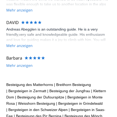
was flexible enough to take us to another location in the alps
that was just as impressive and challenging but far better
Mehr anzeigen
conditions .
DAVID
Andreas Abegglen is an outstanding guide. He is a very
friendly,very safe and knowledgeable guide. His enthusiasm
and love for guiding makes it a joy to climb with him. You will
not find a better guide to climb the Norwand of the Eiger with.
Mehr anzeigen
He knows the Eiger,specifically the Heckmair route like the
back of his hand. Just keep in mind that this route is for
Barbara
experienced mountain climbers only and you must be in top
Mehr anzeigen
physical and mental condition!. That being said the weather
and the conditions of the route dictate if and when you climb.
Be prepared to spend some time in Grindelwald waiting for the
weather to cooperate.
Besteigung des Matterhorns
|
Breithorn Besteigung
|
Bergsteigen in Zermatt
|
Besteigung der Jungfrau
|
Klettern
Dom
|
Besteigung der Dufourspitze
|
Bergsteigen in Monte
Rosa
|
Weisshorn Besteigung
|
Bergsteigen in Grindelwald
|
Bergsteigen in den Schweizer Alpen
|
Bergsteigen in Saas-
Fee
|
Besteigung des Piz Bernina
|
Besteigung des Mönch