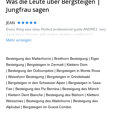
Was die Leute über Bergsteigen |
Jungfrau sagen
JEAN
Every thing was okay Perfect professional guide ANDREJ, very
good dates choosen with perfect weather conditions !!
Mehr anzeigen
Besteigung des Matterhorns
|
Breithorn Besteigung
|
Eiger
Besteigung
|
Bergsteigen in Zermatt
|
Klettern Dom
|
Besteigung der Dufourspitze
|
Bergsteigen in Monte Rosa
|
Weisshorn Besteigung
|
Bergsteigen in Grindelwald
|
Bergsteigen in den Schweizer Alpen
|
Bergsteigen in Saas-
Fee
|
Besteigung des Piz Bernina
|
Besteigung des Mönch
|
Klettern Dent Blanche
|
Besteigung des Bishorn
|
Klettern
Weissmies
|
Besteigung des Allalinhorns
|
Besteigung des
Alphubel
|
Bergsteigen im Grand Combin