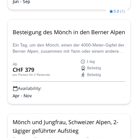
Jun - Sep
5.0
(
1
)
Besteigung des Mönch in den Berner Alpen
Ein Tag, um den Mönch, einen der 4000-Meter-Gipfel der
Berner Alpen, zusammen mit Yann oder einem anderen
Schweizer IFMGA-Bergführer seines Teams zu
1 tag
besteigen.
Ab
CHF 379
Beliebig
Beliebig
pro Person
für 2 Reisende
Availability:
Apr - Nov
Mönch und Jungfrau, Schweizer Alpen, 2-
tägiger geführter Aufstieg