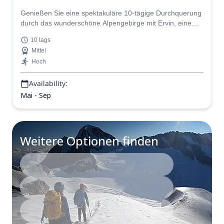
Genießen Sie eine spektakuläre 10-tägige Durchquerung
durch das wunderschöne Alpengebirge mit Ervin, einem
IFMGA-zertifizierten Guide, der die perfekte Expedition
10 tags
für Sie maßschneidert.
Mittel
Hoch
Availability:
Mai - Sep
Weitere Optionen finden