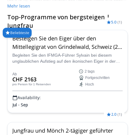
des Kantons Bern im Berner Oberland. Zusammen mit Eiger
Mehr lesen
und Mönch bilden diese 3 Berge ein stattliches und ikonisches
Top-Programme von bergsteigen |
Massiv in den Schweizer Alpen. Verpassen Sie nicht die
5.0
(
1
)
Gelegenheit, mit Hilfe eines der zertifizierten Guides von
Jungfrau
Explore-Share.com den Gipfel der Jungfrau zu erklimmen!
Beliebteste
Besteigen Sie den Eiger über den
Mittellegigrat von Grindelwald, Schweiz (2
Tage)
Begleiten Sie den IFMGA-Führer Sylvain bei diesem
unglaublichen Aufstieg auf den ikonischen Eiger in der
Zentralschweiz über den Mittellegigrat. Im Laufe von zwei
2 tags
Tagen werden wir unseren Weg zum Gipfel erklimmen
Ab
CHF 2163
Fortgeschritten
und klettern und dabei spektakuläre Ausblicke genießen.
Hoch
pro Person
für 1 Reisenden
Availability:
Jul - Sep
2.0
(
1
)
Jungfrau und Mönch 2-tägiger geführter