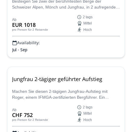
Besteigen Sie zwei der berühmtesten Berge der
Schweizer Alpen, Mönch und Jungfrau, in 2 aufregenden
Tagen mit IFMGA-Führer Pere.
2 tags
Ab
EUR 1018
Mittel
Hoch
pro Person
für 2 Reisende
Availability:
Jul - Sep
Jungfrau 2-tägiger geführter Aufstieg
Machen Sie diesen 2-tägigen Jungfrau-Aufstieg mit
Roger, einem IFMGA-zertifizierten Bergführer. Ein
unvergessliches Erlebnis in den atemberaubenden
2 tags
Berner Alpen.
Ab
CHF 752
Mittel
Hoch
pro Person
für 2 Reisende