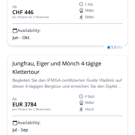
den Westgrat, eine ideale Vorbereitungstour, bevor Sie
1 tag
den Eiger Mittellegigrat und andere alpine Ziele in Angriff
Ab
CHF 446
Mittel
nehmen.
Mittel
pro Person
für 2 Reisende
Availability:
Jun - Okt
5.0
(
1
)
Jungfrau, Eiger und Mönch 4-tägige
Klettertour
Begleiten Sie den IFMGA-zertifizierten Guide Vladimir auf
dieser 4-tägigen Bergtour und erreichen Sie den Gipfel
von drei der schönsten Gipfel in den Schweizer Alpen.
4 tags
Der Eiger ist ein ikonischer Berg mit seiner riesigen
Ab
EUR 3784
Mittel
Nordwand. Das Klettern auf dem messerscharfen
Hoch
pro Person
für 1 Reisenden
Mittellegi-Grat ist ein echtes Abenteuer. Der Mönch und
die Jungfrau fügen einige schneebedeckte luftige Grate
Availability:
mit Gletscherreisen hinzu, was die Überquerung noch
aufregender macht!
Jul - Sep