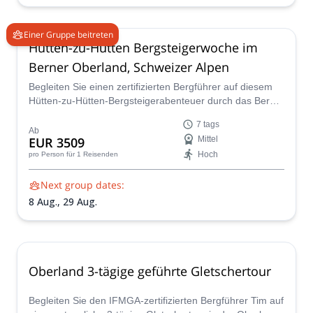
Einer Gruppe beitreten
Hütten-zu-Hütten Bergsteigerwoche im
Berner Oberland, Schweizer Alpen
Begleiten Sie einen zertifizierten Bergführer auf diesem
Hütten-zu-Hütten-Bergsteigerabenteuer durch das Berner
Oberland und seine zahlreichen 4000m-Gipfel, darunter
7 tags
die berühmte Jungfrau und der Mönch
Ab
EUR 3509
Mittel
Hoch
pro Person
für 1 Reisenden
Next group dates:
8 Aug.,
29 Aug.
Oberland 3-tägige geführte Gletschertour
Begleiten Sie den IFMGA-zertifizierten Bergführer Tim auf