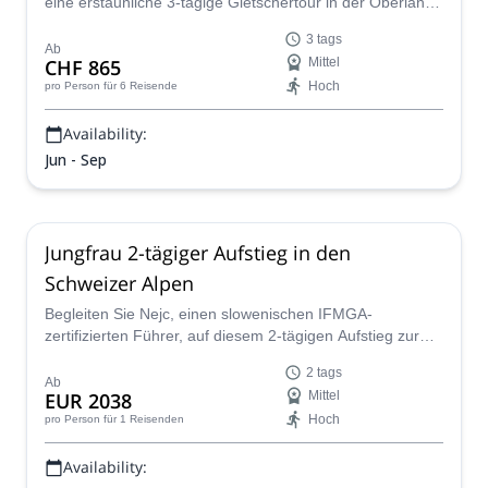
eine erstaunliche 3-tägige Gletschertour in der Oberland-
Region der Schweizer Alpen.
3 tags
Ab
CHF 865
Mittel
Hoch
pro Person
für 6 Reisende
Availability:
Jun - Sep
Jungfrau 2-tägiger Aufstieg in den
Schweizer Alpen
Begleiten Sie Nejc, einen slowenischen IFMGA-
zertifizierten Führer, auf diesem 2-tägigen Aufstieg zur
Jungfrau, einem der berühmtesten Gipfel in den
2 tags
Schweizer Alpen.
Ab
EUR 2038
Mittel
Hoch
pro Person
für 1 Reisenden
Availability: