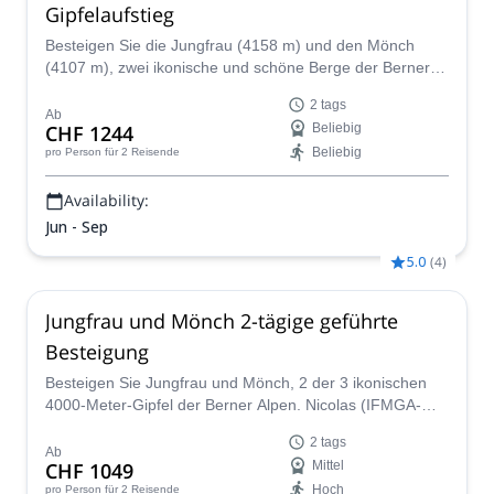
Gipfelaufstieg
Besteigen Sie die Jungfrau (4158 m) und den Mönch
(4107 m), zwei ikonische und schöne Berge der Berner
Alpen, zusammen mit einem zertifizierten Bergführer.
2 tags
Ab
CHF 1244
Beliebig
Beliebig
pro Person
für 2 Reisende
Availability:
Jun - Sep
5.0
(
4
)
Jungfrau und Mönch 2-tägige geführte
Besteigung
Besteigen Sie Jungfrau und Mönch, 2 der 3 ikonischen
4000-Meter-Gipfel der Berner Alpen. Nicolas (IFMGA-
Bergführer) wird Sie auf diesen 2 Tagen des Bergsteigens
2 tags
über Grindelwald führen.
Ab
CHF 1049
Mittel
Hoch
pro Person
für 2 Reisende