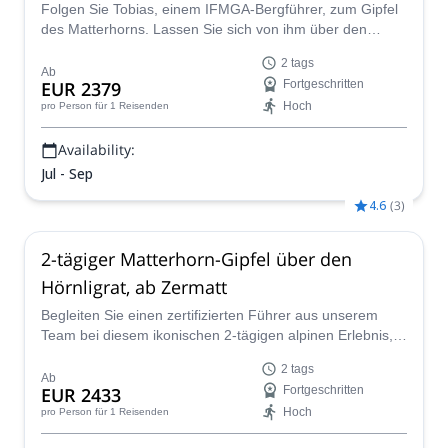
Folgen Sie Tobias, einem IFMGA-Bergführer, zum Gipfel
des Matterhorns. Lassen Sie sich von ihm über den
berühmtesten und ikonischsten Berg Europas führen.
2 tags
Und genießen Sie einige der faszinierendsten Ausblicke
Ab
EUR 2379
Fortgeschritten
vom Gipfel.
Hoch
pro Person
für 1 Reisenden
Availability:
Jul - Sep
4.6
(
3
)
2-tägiger Matterhorn-Gipfel über den
Hörnligrat, ab Zermatt
Begleiten Sie einen zertifizierten Führer aus unserem
Team bei diesem ikonischen 2-tägigen alpinen Erlebnis,
bei dem Sie den Hörnligrat zum Gipfel des Matterhorns
2 tags
erklimmen, beginnend in Zermatt.
Ab
EUR 2433
Fortgeschritten
Hoch
pro Person
für 1 Reisenden