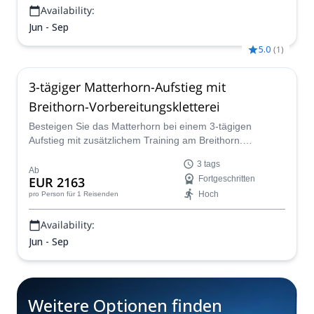
Availability:
Jun - Sep
5.0
(
1
)
3-tägiger Matterhorn-Aufstieg mit
Breithorn-Vorbereitungskletterei
Besteigen Sie das Matterhorn bei einem 3-tägigen
Aufstieg mit zusätzlichem Training am Breithorn.
Genießen Sie ein vollständiges alpines Erlebnis und
3 tags
einen sicheren Aufstieg zum Gipfel des mächtigen
Ab
EUR 2163
Fortgeschritten
Matterhorns!
Hoch
pro Person
für 1 Reisenden
Availability:
Jun - Sep
Weitere Optionen finden