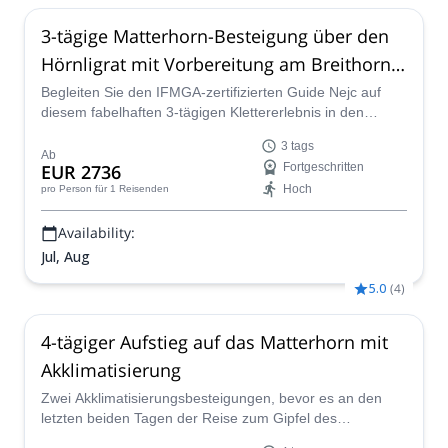
3-tägige Matterhorn-Besteigung über den
Hörnligrat mit Vorbereitung am Breithorn,
Schweizer Alpen
Begleiten Sie den IFMGA-zertifizierten Guide Nejc auf
diesem fabelhaften 3-tägigen Klettererlebnis in den
Schweizer Alpen, beginnend mit einer Vorbereitungstour
3 tags
zum Breithorn, um dann den berühmten Gipfel des
Ab
EUR 2736
Fortgeschritten
Matterhorns über den Hörnligrat zu erreichen, beginnend
Hoch
pro Person
für 1 Reisenden
in Zermatt.
Availability:
Jul, Aug
5.0
(
4
)
4-tägiger Aufstieg auf das Matterhorn mit
Akklimatisierung
Zwei Akklimatisierungsbesteigungen, bevor es an den
letzten beiden Tagen der Reise zum Gipfel des
Matterhorns geht. Begleiten Sie den IFMGA-zertifizierten