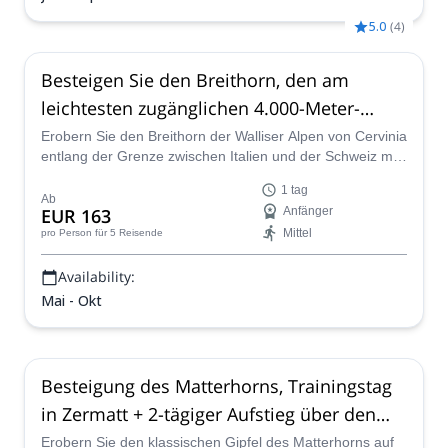
5.0
(
4
)
Besteigen Sie den Breithorn, den am
leichtesten zugänglichen 4.000-Meter-
Gipfel in den Alpen, von Cervinia (Italien)
Erobern Sie den Breithorn der Walliser Alpen von Cervinia
entlang der Grenze zwischen Italien und der Schweiz mit
dem angehenden GAI-Führer Giovanni.
1 tag
Ab
EUR 163
Anfänger
Mittel
pro Person
für 5 Reisende
Availability:
Mai - Okt
Besteigung des Matterhorns, Trainingstag
in Zermatt + 2-tägiger Aufstieg über den
Hörnligrat
Erobern Sie den klassischen Gipfel des Matterhorns auf