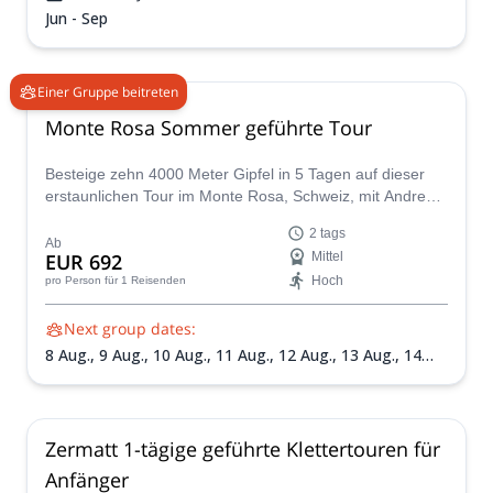
Jun - Sep
Einer Gruppe beitreten
Monte Rosa Sommer geführte Tour
Besteige zehn 4000 Meter Gipfel in 5 Tagen auf dieser
erstaunlichen Tour im Monte Rosa, Schweiz, mit Andreas,
einem IFMGA-zertifizierten Bergführer.
2 tags
Ab
EUR 692
Mittel
Hoch
pro Person
für 1 Reisenden
Next group dates:
8 Aug.,
9 Aug.,
10 Aug.,
11 Aug.,
12 Aug.,
13 Aug.,
14
Aug.,
16 Aug.,
18 Aug.,
19 Aug.,
20 Aug.,
21 Aug.,
22
Aug.,
23 Aug.,
25 Aug.,
26 Aug.,
27 Aug.,
28 Aug.,
29
Aug.,
30 Aug.,
31 Aug.,
1 Sept.,
2 Sept.,
3 Sept.,
4 Sept.,
6 Sept.,
7 Sept.,
8 Sept.,
9 Sept.,
10 Sept.,
11 Sept.,
12
Zermatt 1-tägige geführte Klettertouren für
Sept.
Anfänger