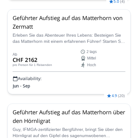
5.0
(
4
)
Geführter Aufstieg auf das Matterhorn von
Zermatt
Erleben Sie das Abenteuer Ihres Lebens: Besteigen Sie
das Matterhorn mit einem erfahrenen Führer! Starten Sie
von Zermatt, Schweiz, diese unglaubliche Reise über den
2 tags
Hörnligrat, um den Gipfel zu erreichen!
Ab
CHF 2162
Mittel
Hoch
pro Person
für 1 Reisenden
Availability:
Jun - Sep
4.9
(
20
)
Geführter Aufstieg auf das Matterhorn über
den Hörnligrat
Guy, IFMGA-zertifizierter Bergführer, bringt Sie über den
Hörnligrat auf den Gipfel des sagenumwobenen