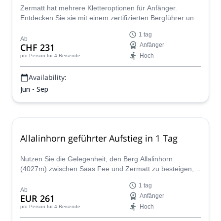
Zermatt hat mehrere Kletteroptionen für Anfänger.
Entdecken Sie sie mit einem zertifizierten Bergführer und
erleben Sie ein großartiges Abenteuer!
1 tag
Ab
CHF 231
Anfänger
Hoch
pro Person
für 4 Reisende
Availability:
Jun - Sep
Allalinhorn geführter Aufstieg in 1 Tag
Nutzen Sie die Gelegenheit, den Berg Allalinhorn
(4027m) zwischen Saas Fee und Zermatt zu besteigen,
mit Yann oder einem anderen lokalen IFMGA-Bergführer
1 tag
seines Teams.
Ab
EUR 261
Anfänger
Hoch
pro Person
für 4 Reisende