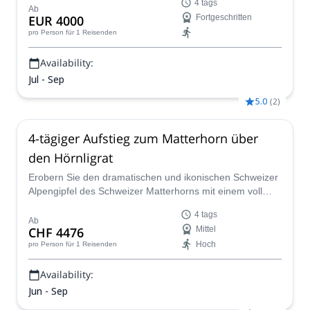
4 tags
Guide Denis für ein Erlebnis fürs Leben!
Ab
EUR 4000
Fortgeschritten
pro Person
für 1 Reisenden
Availability:
Jul - Sep
5.0
(
2
)
4-tägiger Aufstieg zum Matterhorn über
den Hörnligrat
Erobern Sie den dramatischen und ikonischen Schweizer
Alpengipfel des Schweizer Matterhorns mit einem voll
zertifizierten Bergführer.
4 tags
Ab
CHF 4476
Mittel
Hoch
pro Person
für 1 Reisenden
Availability:
Jun - Sep