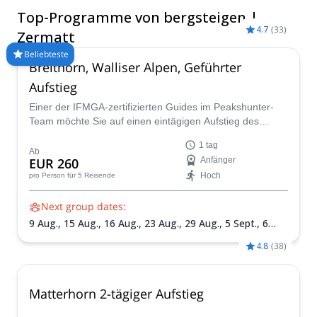
erwarten Sie. Vergleichen und buchen Sie einen zertifizierten
Top-Programme von bergsteigen |
Führer für Ihre Reise auf Explore-Share.com: 1500+ Führer,
4.7
(
33
)
70+ Länder und mehr als 8000 verschiedene Programme zur
Zermatt
Auswahl. Wählen Sie aus unserer Auswahl an
Beliebteste
Bergsteigertouren in Zermatt. Die Berge rufen!
Breithorn, Walliser Alpen, Geführter
Aufstieg
Einer der IFMGA-zertifizierten Guides im Peakshunter-
Team möchte Sie auf einen eintägigen Aufstieg des
wunderschönen Breithorn-Berges in den Walliser Alpen in
1 tag
der Schweiz führen.
Ab
EUR 260
Anfänger
Hoch
pro Person
für 5 Reisende
Next group dates:
9 Aug.,
15 Aug.,
16 Aug.,
23 Aug.,
29 Aug.,
5 Sept.,
6
Sept.
4.8
(
38
)
Matterhorn 2-tägiger Aufstieg