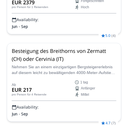
EUR 2379
Fortgeschritten
Hoch
pro Person
für 1 Reisenden
Availability:
Jun - Sep
5.0
(
4
)
Besteigung des Breithorns von Zermatt
(CH) oder Cervinia (IT)
Nehmen Sie an einem einzigartigen Bergsteigererlebnis
auf diesem leicht zu bewältigenden 4000-Meter-Aufstieg
in den Alpen mit Blick auf das Matterhorn teil!
1 tag
Ab
EUR 217
Anfänger
Mittel
pro Person
für 4 Reisende
Availability:
Jun - Sep
4.7
(
7
)