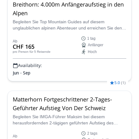
Breithorn: 4.000m Anfängeraufstieg in den
Alpen
Begleiten Sie Top Mountain Guides auf diesem
unglaublichen alpinen Abenteuer und erreichen Sie den
Gipfel eines Einsteiger-4-Tausenders in den Alpen: den
1 tag
wunderschönen Breithorn über die Normalroute.
Ab
CHF 165
Anfänger
Hoch
pro Person
für 5 Reisende
Availability:
Jun - Sep
5.0
(
1
)
Matterhorn Fortgeschrittener 2-Tages-
Geführter Aufstieg Von Der Schweiz
Begleiten Sie IMGA-Führer Maksim bei diesem
herausfordernden 2-tägigen geführten Aufstieg des
Matterhorns von Zermatt über den klassischen Hörnli-
2 tags
Grat im Wallis, Schweiz.
Ab