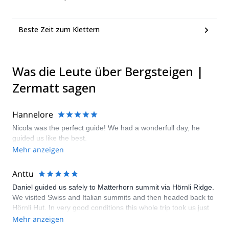
Beste Zeit zum Klettern
Was die Leute über Bergsteigen |
Zermatt sagen
Hannelore
Nicola was the perfect guide! We had a wonderfull day, he
guided us like the best.
Mehr anzeigen
Anttu
Daniel guided us safely to Matterhorn summit via Hörnli Ridge.
We visited Swiss and Italian summits and then headed back to
Hörnli Hut. In very good conditions this whole trip took us just
approx. 8 hours. Daniel is a very strong and skilled climber –
Mehr anzeigen
he knows the route, gives good insight on how to climb each