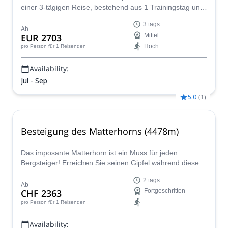
einer 3-tägigen Reise, bestehend aus 1 Trainingstag und
2 Tagen Aufstieg, mit dem IFMGA-zertifizierten Peaks
3 tags
Hunter Mountain Guide Team.
Ab
EUR 2703
Mittel
Hoch
pro Person
für 1 Reisenden
Availability:
Jul - Sep
5.0
(
1
)
Besteigung des Matterhorns (4478m)
Das imposante Matterhorn ist ein Muss für jeden
Bergsteiger! Erreichen Sie seinen Gipfel während dieses
2-tägigen Abenteuers mit einem zertifizierten Bergführer.
2 tags
Ab
CHF 2363
Fortgeschritten
pro Person
für 1 Reisenden
Availability: