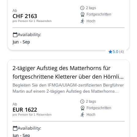
Matterhorns. Ein einzigartiger 2-tägiger Aufstieg für
2 tags
erfahrene Bergsteiger!
Ab
CHF 2163
Fortgeschritten
Hoch
pro Person
für 1 Reisenden
Availability:
Jun - Sep
5.0
(
4
)
2-tägiger Aufstieg des Matterhorns für
fortgeschrittene Kletterer über den Hörnli-
Grat
Begleiten Sie den IFMGA/UIAGM-zertifizierten Bergführer
Martin auf einem 2-tägigen Aufstieg des Matterhorns
über den Hörnli-Grat in den Schweizer Alpen!
2 tags
Ab
EUR 1622
Fortgeschritten
Hoch
pro Person
für 1 Reisenden
Availability:
Jun - Sep