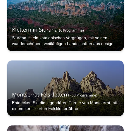
Klettern in Siurana
(
6
Programme
)
Siurana ist ein katalanisches Vergnügen, mit seinen
wunderschönen, weitläufigen Landschaften aus riesigen
Tälern und üppig grüner Szenerie, die einen
postkartenreifen Anblick bieten. Das Klettern in der
Gegend ist äußerst lohnend und aufregend.
Montserrat Felsklettern
(
53
Programme
)
Entdecken Sie die legendären Türme von Montserrat mit
einem zertifizierten Felskletterführer.