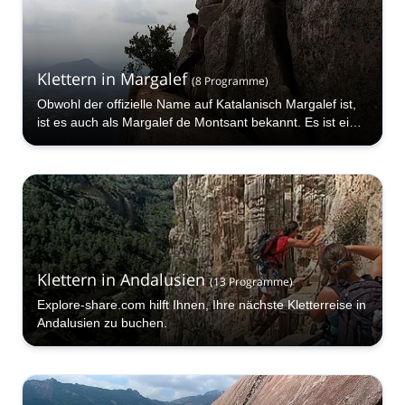
Klettern in Margalef
(
8
Programme
)
Obwohl der offizielle Name auf Katalanisch Margalef ist,
ist es auch als Margalef de Montsant bekannt. Es ist ein
großartiger Ort in Tarragona (Katalonien, Spanien),
besonders perfekt für das Klettern.
Klettern in Andalusien
(
13
Programme
)
Explore-share.com hilft Ihnen, Ihre nächste Kletterreise in
Andalusien zu buchen.