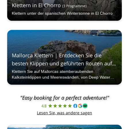
Klettern in El Chorro
(
3
Programme
)
Klettern unter der spanischen Wintersonne in El Chorro
Mallorca Klettern | Entdecken Sie die
besten Klippen und geführten Routen auf
der Insel
Klettern Sie auf Mallorcas atemberaubenden
(
8
Programme
)
Kalksteinklippen und Meereswänden, von Deep Water
Soloing bis zu Sportkletterrouten mit zertifizierten lokalen
Guides.
"Easy booking for a perfect adventure!"
4.8
Lesen Sie, was andere sagen