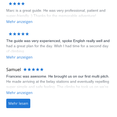
Marc is a great guide. He was very professional, patient and
super-friendly :) Thanks for the memorable adventure!
Mehr anzeigen
The guide was very experienced, spoke English really well and
had a great plan for the day. Wish I had time for a second day
of climbing
Mehr anzeigen
Samuel
Francesc was awesome. He brought us on our first multi pitch.
He made arriving at the belay stations and eventually repelling
super simple and safe feeling. The climbs he took us on we’re
awesome and would have taken us hours to find if we just
Mehr anzeigen
arrived at a new crag with a guide book (especially if the book
was in Spanish) Definitely the highlight of our honeymoon.
Mehr lesen