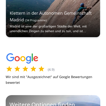
Klettern in der Autonomen Gemeinschaft
Madrid
(
34
Programme
)
Madrid ist eine der großartigen Städte der Welt, mit
unendlichen Dingen zu sehen und zu tun, und ist
umgeben von einigen der besten Landschaften Spaniens.
Klettern in Madrid ist eine großartige Möglichkeit, diese
erstaunliche Stadt zu erkunden.
(
4.9
)
Wir sind mit "Ausgezeichnet" auf Google Bewertungen
bewertet
Weitere Optionen finden