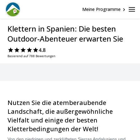
Meine Programme
Klettern in Spanien: Die besten
Outdoor-Abenteuer erwarten Sie
4.8
Basierend auf 788 Bewertungen
Nutzen Sie die atemberaubende
Landschaft, die außergewöhnliche
Vielfalt und einige der besten
Kletterbedingungen der Welt!
Von den niedrigen und zerklüfteten Sierras Andalusiens und den hoch aufragenden Bergen rund um Madrid bis zu den ikonischen Pyrenäen, die sich über das Baskenland und Katalonien erstrecken, und den Klippen am Meer der Balearen ist Spanien wirklich ein Paradies für Kletterer. Egal, ob Sie zum ersten Mal klettern, ein bisschen bouldern oder Höhlen erkunden möchten, auf der Iberischen Halbinsel gibt es etwas für Sie. Vergleichen und buchen Sie einen zertifizierten Guide für Ihre Reise auf Explore-Share.com: über 1500 Guides, 70+ Länder und mehr als 8000 verschiedene Programme zur Auswahl. Wählen Sie aus unserer Auswahl an Kletterreisen in Spanien. Die Berge rufen!