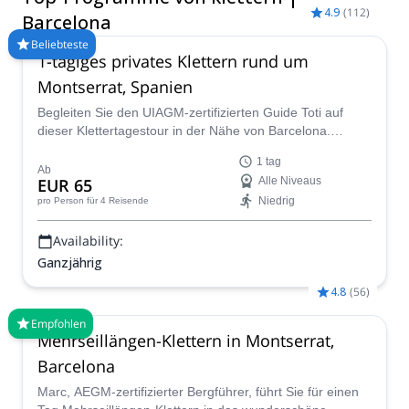
4.9
(
112
)
zum Bouldern. Das Montserrat-Massiv bietet über tausend
Barcelona
Routen für alle Schwierigkeitsgrade, darunter Big Walls,
Beliebteste
Sportkletterfelsen und Nadeln. In Richtung der katalanischen
1-tägiges privates Klettern rund um
Vorpyrenäen finden Sie hochwertige Kalk- und
Montserrat, Spanien
Sandsteinrouten für Mehrseillängen- und Einseillängenklettern
in Vilanova de Meia, Terradets-Schlucht und Collegats. An der
Begleiten Sie den UIAGM-zertifizierten Guide Toti auf
Mittelmeerküste ermöglicht die Costa Brava Klettertouren auf
dieser Klettertagestour in der Nähe von Barcelona.
Granit und Kalkstein mit atemberaubenden Ausblicken. Bereit
Erklimmen Sie einige erstaunliche Einseil- oder
für ein unvergessliches Klettererlebnis in Barcelona? Dann
1 tag
Mehrseillängenrouten in Montserrat!
Ab
wählen Sie eines der unten ausgewählten Programme.
EUR 65
Alle Niveaus
Explore-Share fördert nur Reisen, die von zertifizierten
Niedrig
pro Person
für 4 Reisende
Bergführern geleitet werden.
Availability:
Ganzjährig
4.8
(
56
)
Empfohlen
Mehrseillängen-Klettern in Montserrat,
Barcelona
Marc, AEGM-zertifizierter Bergführer, führt Sie für einen