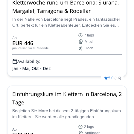
Kletterwoche rund um Barcelona: Siurana,
Margalef, Tarragona & Rodellar
In der Nähe von Barcelona liegt Prades, ein fantastischer
Ort, perfekt für ein Kletterabenteuer. Entdecken Sie es
zusammen mit seinen vielen erstaunlichen Orten wie
7 tags
Siurana, Margalef, Tarragona & Rodellar mit Toti, einem
Ab
EUR 446
Mittel
IFMGA-zertifizierten Führer.
Hoch
pro Person
für 8 Reisende
Availability:
Jan - Mai, Okt - Dez
5.0
(
16
)
Einführungskurs im Klettern in Barcelona, 2
Tage
Begleiten Sie Marc bei diesem 2-tägigen Einführungskurs
im Klettern. Sie werden alle grundlegenden
Klettertechniken in einer völlig sicheren Umgebung
2 tags
erlernen, während Sie einige der schönsten und
Ab
Anfänger