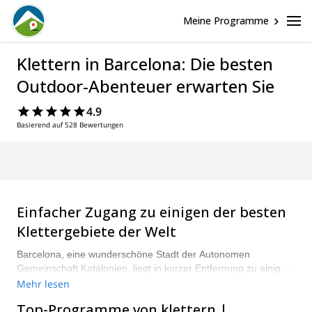
Meine Programme
Klettern in Barcelona: Die besten
Outdoor-Abenteuer erwarten Sie
4.9
Basierend auf 528 Bewertungen
Einfacher Zugang zu einigen der besten
Klettergebiete der Welt
Barcelona, eine wunderschöne Stadt der Autonomen
Gemeinschaft Katalonien, liegt in kurzer Entfernung zu einigen
der besten Klettergebiete der Welt. Hier kann das Klettern das
Mehr lesen
ganze Jahr über praktiziert werden, auf Routen für alle
Top-Programme von klettern |
Schwierigkeitsgrade und Kletterarten, vom Trad-Klettern bis