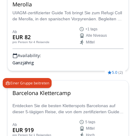
Merolla
UIAGM-zertifizierter Guide Toti bringt Sie zum Refugi Coll
de Merolla, in den spanischen Vorpyrenäen. Begleiten Sie
ihn zu diesem atemberaubenden Kletterworkshop!
+1 tags
Ab
EUR 82
Alle Niveaus
Mittel
pro Person
für 4 Reisende
Availability:
Ganzjährig
5.0
(
2
)
Einer Gruppe beitreten
Barcelona Klettercamp
Entdecken Sie die besten Kletterspots Barcelonas auf
dieser 5-tägigen Reise, die von dem zertifizierten Guide
Marc fachkundig geführt wird. Kommen Sie mit und
5 tags
wagen Sie sich in den Norden und Westen Barcelonas -
Ab
EUR 919
Mittel
verbessern Sie Ihre Kletterfähigkeiten, lernen und
Hoch
pro Person
für 1 Reisenden