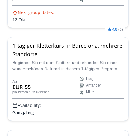
entwickeln Sie wesentliche Kletterfähigkeiten. Verpassen
Sie nicht - schließen Sie sich einer Gruppe an und
Next group dates:
buchen Sie jetzt Ihren Platz!
12 Okt.
4.8
(
5
)
1-tägiger Kletterkurs in Barcelona, mehrere
Standorte
Beginnen Sie mit dem Klettern und erkunden Sie einen
wunderschönen Naturort in diesem 1-tägigen Programm
in der Nähe von Barcelona, geleitet von AEGM-
1 tag
Kletterführer Jordi.
Ab
EUR 55
Anfänger
Mittel
pro Person
für 5 Reisende
Availability:
Ganzjährig