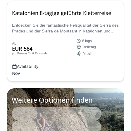
Katalonien 8-tägige geführte Kletterreise
Entdecken Sie die fantastische Felsqualität der Sierra des
Prades und der Sierra de Montsant in Katalonien und
genießen Sie den sonnigen Herbst in Spanien. Bernd, ein
8 tags
IFMGA-zertifizierter Führer, nimmt Sie mit auf diese 8-
Ab
EUR 584
Beliebig
tägige Kletterreise.
Mittel
pro Person
für 6 Reisende
Availability:
Nov
Weitere Optionen finden