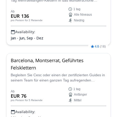
Tag Mehrseillängen-Klettern in das wunderschöne
Montserrat-Massiv. Es gibt mehrere Routen zur Auswahl!
1 tag
Ab
EUR 136
Alle Niveaus
Niedrig
pro Person
für 2 Reisende
Availability:
Jan - Jun, Sep - Dez
4.8
(
18
)
Barcelona, Montserrat, Geführtes
Felsklettern
Begleiten Sie Cesc oder einen der zertifizierten Guides in
seinem Team für einen ganzen Tag aufregenden
Felskletterns in der wunderschönen Montserrat-
1 tag
Felsformation, die hoch in der Nähe der schönen Stadt
Ab
EUR 76
Anfänger
Barcelona in Katalonien, Spanien, aufragt.
Mittel
pro Person
für 5 Reisende
Availability: