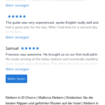
super-friendly :) Thanks for the memorable adventure!
Mehr anzeigen
The guide was very experienced, spoke English really well and
had a great plan for the day. Wish I had time for a second day
of climbing
Mehr anzeigen
Samuel
Francesc was awesome. He brought us on our first multi pitch.
He made arriving at the belay stations and eventually repelling
super simple and safe feeling. The climbs he took us on we’re
awesome and would have taken us hours to find if we just
Mehr anzeigen
arrived at a new crag with a guide book (especially if the book
was in Spanish) Definitely the highlight of our honeymoon.
Mehr lesen
Klettern in El Chorro
|
Mallorca Klettern | Entdecken Sie die
besten Klippen und geführten Routen auf der Insel
|
Klettern in