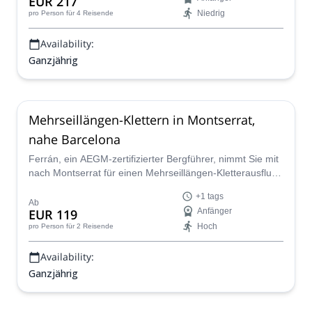
EUR 217
aufregendsten Kletterorte in Katalonien genießen.
Niedrig
pro Person
für 4 Reisende
Availability:
Ganzjährig
Mehrseillängen-Klettern in Montserrat,
nahe Barcelona
Ferrán, ein AEGM-zertifizierter Bergführer, nimmt Sie mit
nach Montserrat für einen Mehrseillängen-Kletterausflug.
Begleiten Sie ihn und erkunden Sie ein beliebtes
+1 tags
Klettergebiet in der Nähe von Barcelona!
Ab
EUR 119
Anfänger
Hoch
pro Person
für 2 Reisende
Availability:
Ganzjährig