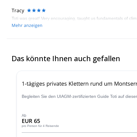
Tracy
Toti was great! Very encouraging, taught us fundamentals of clim
Mehr anzeigen
Das könnte Ihnen auch gefallen
1-tägiges privates Klettern rund um Montser
Begleiten Sie den UIAGM-zertifizierten Guide Toti auf diese
Ab
EUR 65
pro Person
für 4 Reisende