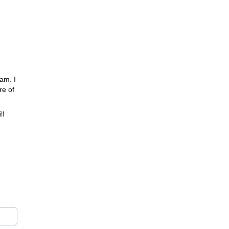
am. I
re of
ll