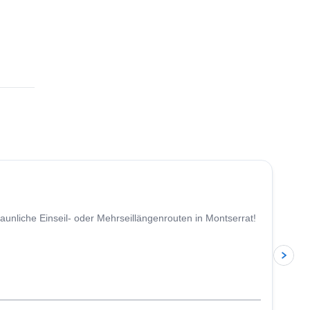
4.9
(
113
)
taunliche Einseil- oder Mehrseillängenrouten in Montserrat!