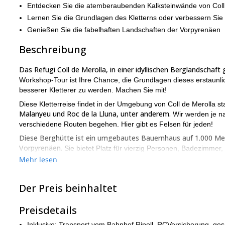
Entdecken Sie die atemberaubenden Kalksteinwände von Coll
Lernen Sie die Grundlagen des Kletterns oder verbessern Sie
Genießen Sie die fabelhaften Landschaften der Vorpyrenäen
Beschreibung
Das Refugi Coll de Merolla, in einer idyllischen Berglandschaf
Workshop-Tour ist Ihre Chance, die Grundlagen dieses erstaunlic
besserer Kletterer zu werden. Machen Sie mit!
Diese Kletterreise findet in der Umgebung von Coll de Merolla s
Malanyeu und Roc de la Lluna, unter anderem.
Wir werden je na
verschiedene Routen begehen. Hier gibt es Felsen für jeden!
Diese Berghütte ist ein umgebautes Bauernhaus auf 1.000 Met
Vorpyrenäen.
Sie bietet Platz für vierzig Personen, Badezimmer,
sich entscheiden, mehrere Tage zu bleiben, können Sie hier ü
Mehr lesen
Wenn Sie also Ihre Kletterfähigkeiten im Gebiet von Coll de Me
durch die erstaunlichen Routen eines der besten Klettergebiet
Der Preis beinhaltet
Ich kann Sie auch nach Montserrat bringen, einem weiteren berü
Preisdetails
Inklusive: Transport vom Bahnhof Ripoll, RCVersicherung, ge