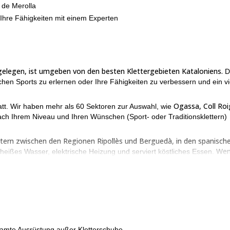
 de Merolla
 Ihre Fähigkeiten mit einem Experten
t gelegen, ist umgeben von den besten Klettergebieten Kataloniens.
D
hen Sports zu erlernen oder Ihre Fähigkeiten zu verbessern und ein vi
Ogassa, Coll Roi
tatt. Wir haben mehr als 60 Sektoren zur Auswahl, wie
ch Ihrem Niveau und Ihren Wünschen (Sport- oder Traditionsklettern)
ern zwischen den Regionen Ripollès und Berguedà, in den spanisch
Wen
 heißes Wasser, elektrische Heizung und serviert köstliches Essen.
bernachten und sind von einer fabelhaften Landschaft umgeben!
rolla verbessern möchten, kontaktieren Sie uns bitte! Lassen Sie mic
e Europas führen!
hmten Klettergebiet in Spanien: Schauen Sie es sich an!
samte Ausrüstung außer Kletterschuhe.