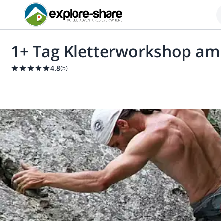
1+ Tag Kletterworkshop am 
4.8
(
5
)