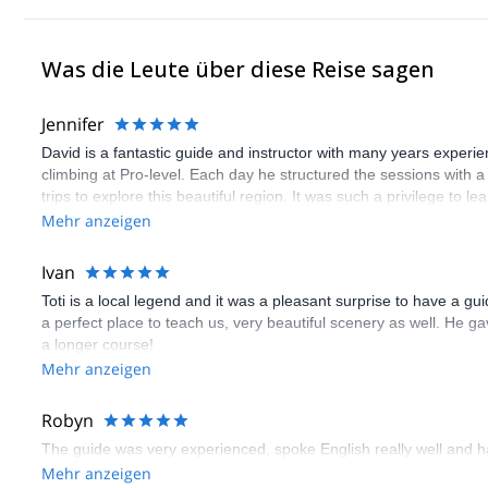
Was die Leute über diese Reise sagen
Jennifer
David is a fantastic guide and instructor with many years experi
climbing at Pro-level. Each day he structured the sessions with a 
trips to explore this beautiful region. It was such a privilege to 
Mehr anzeigen
Ivan
Toti is a local legend and it was a pleasant surprise to have a gu
a perfect place to teach us, very beautiful scenery as well. He g
a longer course!
Mehr anzeigen
Robyn
The guide was very experienced, spoke English really well and ha
Mehr anzeigen