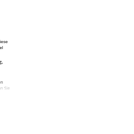
iese
el
g,
en
n Sie
h Sie