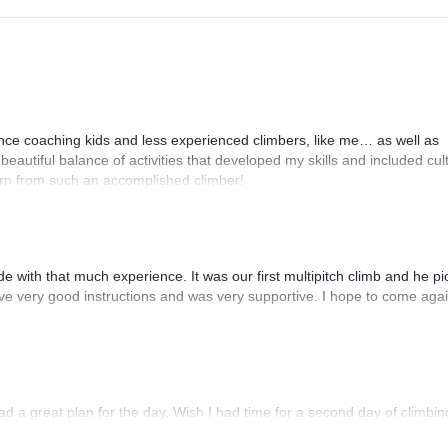
ence coaching kids and less experienced climbers, like me… as well as
beautiful balance of activities that developed my skills and included cul
learn from such an accomplished climber!
ide with that much experience. It was our first multipitch climb and he p
ave very good instructions and was very supportive. I hope to come agai
d a great plan for the day. Wish I had time for a second day of climbin