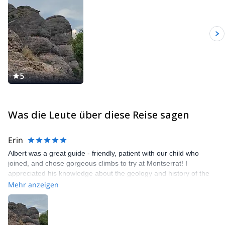
5
Was die Leute über diese Reise sagen
Erin
Albert was a great guide - friendly, patient with our child who
joined, and chose gorgeous climbs to try at Montserrat! I
appreciated his knowledge about the geology and history of the
hermitages. We had a beautiful day.
Mehr anzeigen