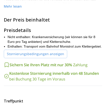
1000 m über die umliegende Landschaft**.**
Mehr lesen
wählen wir den perfekten Felsen für
Bei diesem Tagesausflug
Sie aus, je nach Ihren Fähigkeiten, Ihren Erwartungen und den
Der Preis beinhaltet
Wetterbedingungen.
Mehr als 5.000 Sport- und Traditionsrouten
(Einseil- und Mehrseillängen) erwarten uns! Neben der
Preisdetails
Verbesserung Ihrer Kletterfähigkeiten haben Sie die Möglichkeit,
atemberaubende Landschaft
einige
die
zu genießen und
Nicht enthalten: Krankenversicherung (wir können sie für 8
ausgezeichnete mediterrane Gastronomie zu probieren!
Euro pro Tag anbieten) und Kletterschuhe.
Wenn Sie also eines der emblematischsten Klettergebiete
Enthalten: Transport vom Bahnhof Monistrol zum Klettergebiet.
Spaniens entdecken möchten, füllen Sie bitte das Formular aus!
Stornierungsbedingungen anzeigen
Lassen Sie uns einige atemberaubende Routen in Montserrat
erklimmen!
Sichern Sie Ihren Platz mit nur 30%
Zahlung
Ich kann Sie auch in das Gebiet Coll de Merolla bringen, ein
schauen Sie es sich
weiteres beliebtes Kletterziel in diesem Land:
Kostenlose Stornierung innerhalb von 48 Stunden
an
!
bei Buchung 30 Tage im Voraus
Treffpunkt