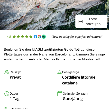
Fotos
anzeigen
4.8
"Easy booking for a perfect adventure!"
Begleiten Sie den UIAGM-zertifizierten Guide Toti auf dieser
Klettertagestour in der Nähe von Barcelona. Erklimmen Sie einige
erstaunliche Einseil- oder Mehrseillängenrouten in Montserrat!
Reisetyp
Gebirgszüge
Privat
Cordillère littorale
catalane
Dauer
Optimaler Zeitraum
1 Tag
Ganzjährig