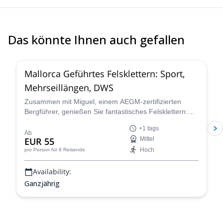
Das könnte Ihnen auch gefallen
4.9
(
29
)
Mallorca Geführtes Felsklettern: Sport,
Mehrseillängen, DWS
Zusammen mit Miguel, einem AEGM-zertifizierten
Bergführer, genießen Sie fantastisches Felsklettern:
Sportklettern, Mehrseillängen oder DWS an den
+1 tags
wunderschönen Wänden von Mallorca, Spanien. Offen
Ab
EUR 55
Mittel
für Menschen aller Kletterstufen.
Hoch
pro Person
für 8 Reisende
Availability:
Ganzjährig