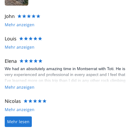
John
Mehr anzeigen
Louis
Mehr anzeigen
Elena
We had an absolutely amazing time in Montserrat with Toti. He is
very experienced and professional in every aspect and I feel that
I've learned more on this trip than I did in any other rock climbing
course I've taken before. Among others, he gave a lot of useful
Mehr anzeigen
tips on how to efficiently climb a dihedral or a slab and was
generally very supportive and encouraging.
Nicolas
Mehr anzeigen
Mehr lesen