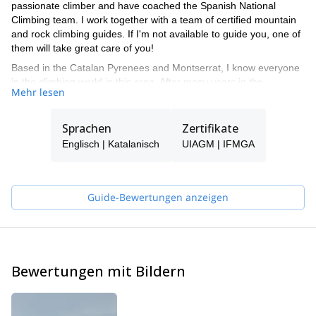
passionate climber and have coached the Spanish National
Climbing team. I work together with a team of certified mountain
and rock climbing guides. If I'm not available to guide you, one of
them will take great care of you!
Based in the Catalan Pyrenees and Montserrat, I know everyone
in the climbing world in this area. After many years in the
Mehr lesen
business, I still enjoy climbing, mountaineering and ski
mountaineering in winter.
Sprachen
Zertifikate
Englisch | Katalanisch
UIAGM | IFMGA
Guide-Bewertungen anzeigen
Bewertungen mit Bildern