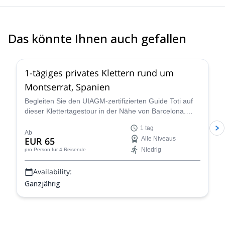
Das könnte Ihnen auch gefallen
4.9
(
112
)
1-tägiges privates Klettern rund um
Montserrat, Spanien
Begleiten Sie den UIAGM-zertifizierten Guide Toti auf
dieser Klettertagestour in der Nähe von Barcelona.
Erklimmen Sie einige erstaunliche Einseil- oder
1 tag
Mehrseillängenrouten in Montserrat!
Ab
EUR 65
Alle Niveaus
Niedrig
pro Person
für 4 Reisende
Availability:
Ganzjährig