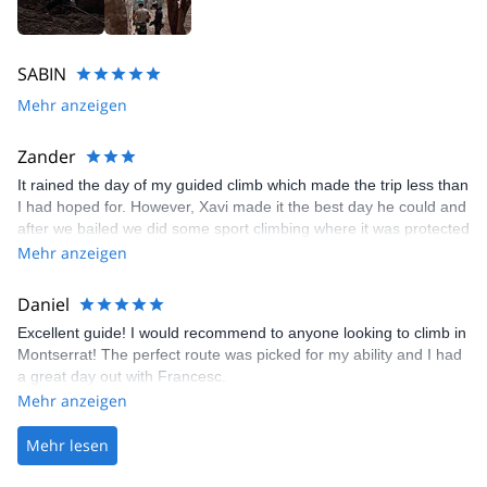
SABIN
Mehr anzeigen
Zander
It rained the day of my guided climb which made the trip less than
I had hoped for. However, Xavi made it the best day he could and
after we bailed we did some sport climbing where it was protected
from rain.
Mehr anzeigen
Daniel
Excellent guide! I would recommend to anyone looking to climb in
Montserrat! The perfect route was picked for my ability and I had
a great day out with Francesc.
Mehr anzeigen
Mehr lesen