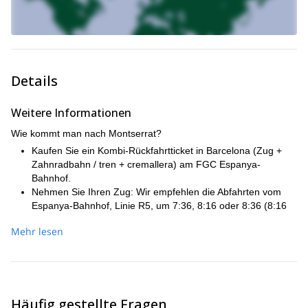
Details
Weitere Informationen
Wie kommt man nach Montserrat?
Kaufen Sie ein Kombi-Rückfahrtticket in Barcelona (Zug +
Zahnradbahn / tren + cremallera) am FGC Espanya-
Bahnhof.
Nehmen Sie Ihren Zug: Wir empfehlen die Abfahrten vom
Espanya-Bahnhof, Linie R5, um 7:36, 8:16 oder 8:36 (8:16
noch besser!) und nach 60 Minuten kommen Sie in Monistrol
Mehr lesen
an.
Einmal in Monistrol, gehen Sie 2 Minuten zur Zahnradbahn
(cremallera), die Sie in einer 20-minütigen Fahrt nach
Montserrat bringt, die Ihnen außerdem schöne Ausblicke
bietet.
Häufig gestellte Fragen
Es gibt andere Optionen, die Sie in Betracht ziehen könnten: