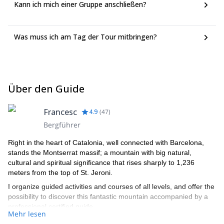
Kann ich mich einer Gruppe anschließen?
Was muss ich am Tag der Tour mitbringen?
Über den Guide
Francesc
4.9
(
47
)
Bergführer
Right in the heart of Catalonia, well connected with Barcelona,
stands the Montserrat massif; a mountain with big natural,
cultural and spiritual significance that rises sharply to 1,236
meters from the top of St. Jeroni.
I organize guided activities and courses of all levels, and offer the
possibility to discover this fantastic mountain accompanied by a
professional certified guide.
Mehr lesen
Along with all these activities in Montserrat, I can guide you over