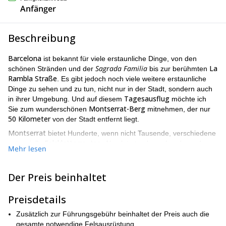
Anfänger
Beschreibung
Barcelona
ist bekannt für viele erstaunliche Dinge, von den
Sagrada Familia
La
schönen Stränden und der
bis zur berühmten
Rambla Straße
. Es gibt jedoch noch viele weitere erstaunliche
Dinge zu sehen und zu tun, nicht nur in der Stadt, sondern auch
Tagesausflug
in ihrer Umgebung. Und auf diesem
möchte ich
Montserrat-Berg
Sie zum wunderschönen
mitnehmen, der nur
50 Kilometer
von der Stadt entfernt liegt.
Montserrat
bietet Hunderte, wenn nicht Tausende, verschiedene
Felskletterrouten
potenzielle
. Absolut atemberaubend aus der
Mehr lesen
Ferne zu bewundern, ist es nichts weniger als erstaunlich,
Montserrat
aus der Nähe zu sehen und die Chance zu haben,
Sant
auf einen seiner vielen Gipfel zu klettern und zu stehen, von
Der Preis beinhaltet
Jeroni (1.236m)
Miranda de les Agulles (903m)
bis
. Und auf
dieser Reise haben Sie die Möglichkeit, genau das zu tun.
Preisdetails
Aufgrund der überwältigenden Vielfalt an Routen, die Sie auf
Zusätzlich zur Führungsgebühr beinhaltet der Preis auch die
Montserrat
klettern können, gibt es auch eine Reihe
gesamte notwendige Felsausrüstung.