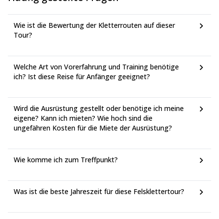
Am oben genannten Bahnhof erhalten Sie Ihr Rückfahrtticket
der Linie R5 zur Aeri Montserrat-Station.
Wie ist die Bewertung der Kletterrouten auf dieser
Einmal dort, gehen Sie 2 Minuten zur Seilbahn, Aeri-Station.
Tour?
Kaufen Sie Ihr Rückfahrtticket und genießen Sie eine 5-
minütige Fahrt nach Montserrat.
Eine dritte Option ist der Bus, der vom Sants-Bahnhof abfährt. Er
Welche Art von Vorerfahrung und Training benötige
kommt etwas später als die Treffzeit an, aber wenn Sie mich
ich? Ist diese Reise für Anfänger geeignet?
benachrichtigen, warte ich 15 zusätzliche Minuten auf Sie. Ich
muss es nur im Voraus wissen.
Wenn Sie weitere Details benötigen, lassen Sie es mich bitte
Wird die Ausrüstung gestellt oder benötige ich meine
wissen. Ich werde versuchen, Ihnen so gut wie möglich zu
eigene? Kann ich mieten? Wie hoch sind die
antworten.
ungefähren Kosten für die Miete der Ausrüstung?
Wie komme ich zum Treffpunkt?
Was ist die beste Jahreszeit für diese Felsklettertour?