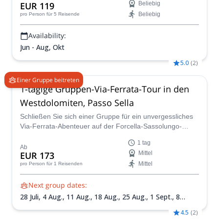
EUR 119
Beliebig
Beliebig
pro Person
für 5 Reisende
Availability:
Jun - Aug, Okt
5.0
(
2
)
Einer Gruppe beitreten
1-tägige Gruppen-Via-Ferrata-Tour in den
Westdolomiten, Passo Sella
Schließen Sie sich einer Gruppe für ein unvergessliches
Via-Ferrata-Abenteuer auf der Forcella-Sassolungo-
Route in den Westdolomiten an. Abfahrt vom Passo Sella,
1 tag
diese mittelschwere Route bietet atemberaubende
Ab
EUR 173
Mittel
Landschaften, eine malerische Hütte und die Möglichkeit,
Mittel
pro Person
für 1 Reisenden
mit dem Lift oder zu Fuß abzusteigen.
Next group dates:
28 Juli,
4 Aug.,
11 Aug.,
18 Aug.,
25 Aug.,
1 Sept.,
8
Sept.,
15 Sept.,
22 Sept.,
29 Sept.,
6 Okt.
4.5
(
2
)