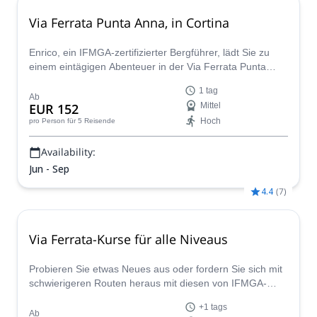
Via Ferrata Punta Anna, in Cortina
Enrico, ein IFMGA-zertifizierter Bergführer, lädt Sie zu
einem eintägigen Abenteuer in der Via Ferrata Punta
Anna, in der Nähe von Cortina d'Ampezzo, ein.
1 tag
Ab
EUR 152
Mittel
Hoch
pro Person
für 5 Reisende
Availability:
Jun - Sep
4.4
(
7
)
Via Ferrata-Kurse für alle Niveaus
Probieren Sie etwas Neues aus oder fordern Sie sich mit
schwierigeren Routen heraus mit diesen von IFMGA-
zertifizierten Renato geleiteten Via Ferrata-Kursen.
+1 tags
Ab