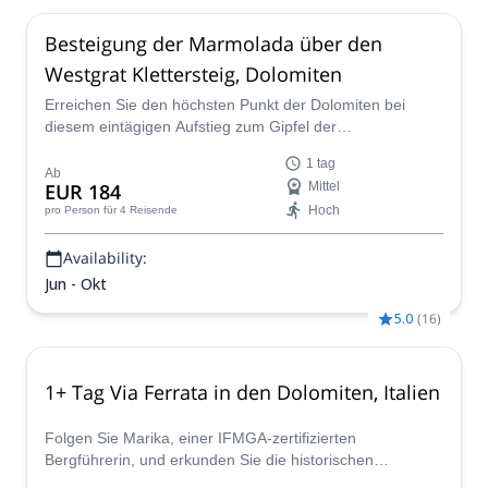
Besteigung der Marmolada über den
Westgrat Klettersteig, Dolomiten
Erreichen Sie den höchsten Punkt der Dolomiten bei
diesem eintägigen Aufstieg zum Gipfel der
wunderschönen Marmolada über den spektakulären
1 tag
Westgrat-Klettersteig.
Ab
EUR 184
Mittel
Hoch
pro Person
für 4 Reisende
Availability:
Jun - Okt
5.0
(
16
)
1+ Tag Via Ferrata in den Dolomiten, Italien
Folgen Sie Marika, einer IFMGA-zertifizierten
Bergführerin, und erkunden Sie die historischen
Klettersteige der Dolomiten in Nordostitalien. Sie können