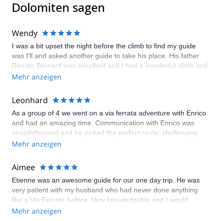
Dolomiten sagen
Wendy
I was a bit upset the night before the climb to find my guide
was I'll and asked another guide to take his place. His father
Renato Bernard was excellent and I had a wonderful climb and
day. Fantastic!
Mehr anzeigen
Leonhard
As a group of 4 we went on a via ferrata adventure with Enrico
and had an amazing time. Communication with Enrico was
straightforward and he picked the perfect route: challenging
but not too hard and consequently everybody in the group had
Mehr anzeigen
a great time despite different levels of experience. It's very
clear that Enrico is extremely competent and has a lot of
Aimee
experience. We always felt completely safe with him and he
Etienne was an awesome guide for our one day trip. He was
was very encouraging and fun to talk to. Looking forward to
very patient with my husband who had never done anything
coming back. Highly recommended!
like a Via Ferrata before. Very knowledgable and I would
recommend him to anyone!
Mehr anzeigen