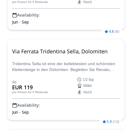
Hoch
pro Person
für 5 Reisende
Availability:
Jun - Sep
4.8
(
6
)
Via Ferrata Tridentina Sella, Dolomiten
Tridentina Sella ist eine der beliebtesten und schönsten
Klettersteige in den Dolomiten. Begleiten Sie Renato,
einen IFMGA-Bergführer, auf einem halbtägigen
1/2 tag
Kletterausflug!
Ab
EUR 119
Mittel
Hoch
pro Person
für 5 Reisende
Availability:
Jun - Sep
5.0
(
12
)