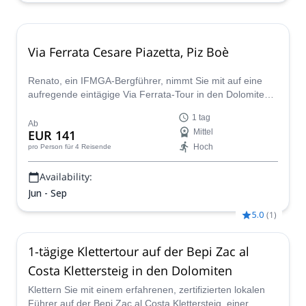
Via Ferrata Cesare Piazetta, Piz Boè
Renato, ein IFMGA-Bergführer, nimmt Sie mit auf eine
aufregende eintägige Via Ferrata-Tour in den Dolomiten,
um die Cesare Piazetta am Piz Boe (3152 m) zu
1 tag
erklimmen.
Ab
EUR 141
Mittel
Hoch
pro Person
für 4 Reisende
Availability:
Jun - Sep
5.0
(
1
)
1-tägige Klettertour auf der Bepi Zac al
Costa Klettersteig in den Dolomiten
Klettern Sie mit einem erfahrenen, zertifizierten lokalen
Führer auf der Bepi Zac al Costa Klettersteig, einer