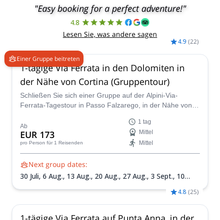
"Easy booking for a perfect adventure!"
4.8
Lesen Sie, was andere sagen
4.9
(
22
)
Einer Gruppe beitreten
1-tägige Via Ferrata in den Dolomiten in
der Nähe von Cortina (Gruppentour)
Schließen Sie sich einer Gruppe auf der Alpini-Via-
Ferrata-Tagestour in Passo Falzarego, in der Nähe von
Cortina, an. Treffen Sie gleichgesinnte Reisende und
1 tag
zahlen Sie weniger, indem Sie sich einer der
Ab
EUR 173
Mittel
wöchentlichen Abfahrten zu einer der beliebtesten Via-
Mittel
pro Person
für 1 Reisenden
Ferrata-Routen in den Dolomiten anschließen.
Next group dates:
30 Juli,
6 Aug.,
13 Aug.,
20 Aug.,
27 Aug.,
3 Sept.,
10
Sept.,
17 Sept.,
24 Sept.,
1 Okt.,
8 Okt.
4.8
(
25
)
1-tägige Via Ferrata auf Punta Anna, in der