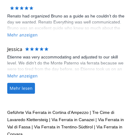
Renato had organized Bruno as a guide as he couldn’t do the
day we wanted. Renato Everything was well communicated.
Bruno was an excellent guide who knew so much about the
Dolomites. All in all a great day. Thoroughly recommended.
Mehr anzeigen
Jessica
Etienne was very accommodating and adjusted to our skill
level. We didn't do the Monte Paterno via ferrata because we
were too tired from the day before, so Etienne took us on an
easier via ferrata which had a tunnel from WWI.
Mehr anzeigen
Mehr lesen
Geführte Via Ferrata in Cortina d'Ampezzo
|
Tre Cime di
Lavaredo Klettersteig
|
Via Ferrata in Canazei
|
Via Ferrata in
Val di Fassa
|
Via Ferrata in Trentino-Südtirol
|
Via Ferrata in
Corvara