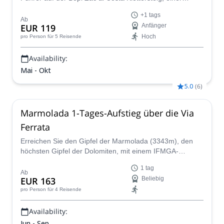
Region, die blutige europäische Geschichte mit
+1 tags
atemberaubender Dolomitenlandschaft verbindet.
Ab
EUR 119
Anfänger
Hoch
pro Person
für 5 Reisende
Availability:
Mai - Okt
5.0
(
6
)
Marmolada 1-Tages-Aufstieg über die Via
Ferrata
Erreichen Sie den Gipfel der Marmolada (3343m), den
höchsten Gipfel der Dolomiten, mit einem IFMGA-
zertifizierten Führer. Eine Via Ferrata wird Ihnen helfen,
1 tag
den Gipfel zu erreichen!
Ab
EUR 163
Beliebig
pro Person
für 4 Reisende
Availability:
Jun - Sep