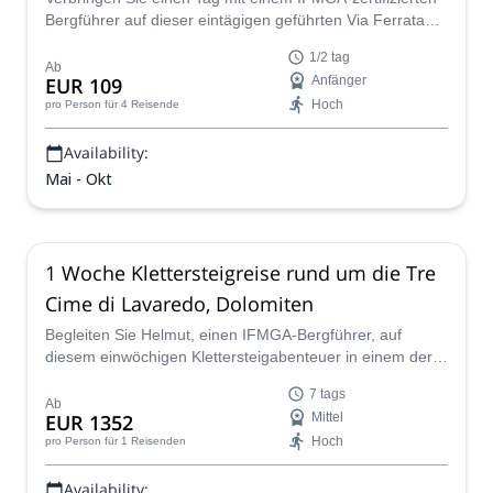
Bergführer auf dieser eintägigen geführten Via Ferrata
am Monte Paterno in den wunderschönen Dolomiten!
1/2 tag
Ab
EUR 109
Anfänger
Hoch
pro Person
für 4 Reisende
Availability:
Mai - Okt
1 Woche Klettersteigreise rund um die Tre
Cime di Lavaredo, Dolomiten
Begleiten Sie Helmut, einen IFMGA-Bergführer, auf
diesem einwöchigen Klettersteigabenteuer in einem der
wichtigsten Wahrzeichen der Dolomiten: Tre Cime di
7 tags
Lavaredo.
Ab
EUR 1352
Mittel
Hoch
pro Person
für 1 Reisenden
Availability: