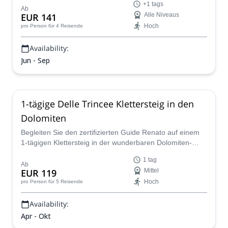
+1 tags
sich ihr für einen oder mehrere Tage anschließen!
Ab
EUR 141
Alle Niveaus
Hoch
pro Person
für 4 Reisende
Availability:
Jun - Sep
1-tägige Delle Trincee Klettersteig in den
Dolomiten
Begleiten Sie den zertifizierten Guide Renato auf einem
1-tägigen Klettersteig in der wunderbaren Dolomiten-
Bergkette entlang der Delle Trincee Route.
1 tag
Ab
EUR 119
Mittel
Hoch
pro Person
für 5 Reisende
Availability:
Apr - Okt