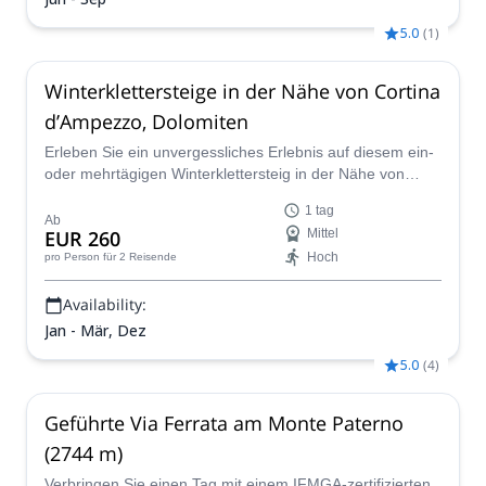
5.0
(
1
)
Winterklettersteige in der Nähe von Cortina
d’Ampezzo, Dolomiten
Erleben Sie ein unvergessliches Erlebnis auf diesem ein-
oder mehrtägigen Winterklettersteig in der Nähe von
Cortina d’Ampezzo in den Dolomiten, geleitet von einem
1 tag
zertifizierten Führer der Gruppo Guide Alpine Cortina.
Ab
EUR 260
Mittel
Hoch
pro Person
für 2 Reisende
Availability:
Jan - Mär, Dez
5.0
(
4
)
Geführte Via Ferrata am Monte Paterno
(2744 m)
Verbringen Sie einen Tag mit einem IFMGA-zertifizierten