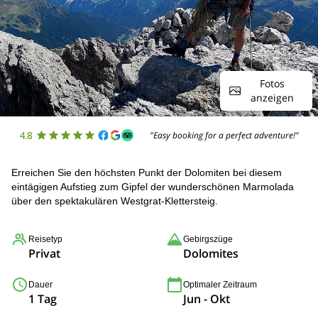
Fotos
anzeigen
4.8
"Easy booking for a perfect adventure!"
Erreichen Sie den höchsten Punkt der Dolomiten bei diesem
eintägigen Aufstieg zum Gipfel der wunderschönen Marmolada
über den spektakulären Westgrat-Klettersteig.
Reisetyp
Gebirgszüge
Privat
Dolomites
Dauer
Optimaler Zeitraum
1 Tag
Jun - Okt