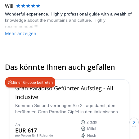
climbing, sport climbing and multi pitch climbing. It will be my
Will
pleasure to guide you here and let you discover my secret spots.
Wonderful experience. Highly professional guide with a wealth of
knowledge about the mountains and culture. Highly
recommended!!!!
Mehr anzeigen
Das könnte Ihnen auch gefallen
4.7
(
90
)
Einer Gruppe beitreten
Gran Paradiso Geführter Aufstieg - All
Inclusive
Kommen Sie und verbringen Sie 2 Tage damit, den
berühmten Gran Paradiso Gipfel in den italienischen
Grajischen Alpen mit einem der IFMGA-zertifizierten
2 tags
Guides im Peakshunter-Team zu besteigen.
Ab
EUR 617
Mittel
Hoch
pro Person
für 3 Reisende