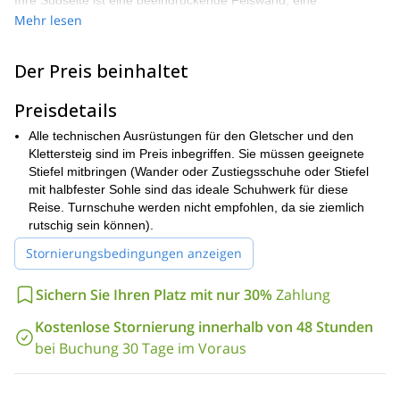
Ihre Südseite ist eine beeindruckende Felswand, eine
Herausforderung für Bergsteiger aus aller Welt, während ihre
Mehr lesen
Westseite ein sanfter Hang ist, der ein Becken bildet, das vom
größten Gletscher der Dolomiten bedeckt ist. Am Fuße der
Der Preis beinhaltet
Südseite der Marmolada erstreckt sich das wunderschöne und
charmante Val Pettorina Tal mit dem Dorf Rocca Pietore und
Preisdetails
seinen malerischen Weilern zu ihren Füßen.
Die Besteigung der Marmolada ist eine großartige Möglichkeit,
Alle technischen Ausrüstungen für den Gletscher und den
die vielen Gesichter dieses wunderschönen Gipfels zu
Klettersteig sind im Preis inbegriffen. Sie müssen geeignete
entdecken.
Stiefel mitbringen (Wander oder Zustiegsschuhe oder Stiefel
mit halbfester Sohle sind das ideale Schuhwerk für diese
Der Marmolada Westgrat Klettersteig zur Punta Penia bietet ein
Reise. Turnschuhe werden nicht empfohlen, da sie ziemlich
aufregendes Hochgebirgserlebnis ohne größere technische
rutschig sein können).
Herausforderungen. Obwohl der Weg steile, rutschige Abschnitte
umfasst, bleibt er gut gesichert, insbesondere in
Stornierungsbedingungen anzeigen
anspruchsvolleren Bereichen, und bietet spannende Abschnitte
über einen Gletscher.
Sichern Sie Ihren Platz mit nur 30%
Zahlung
Diese ausgestattete Route, die den Marmolada Westgrat
Kostenlose Stornierung innerhalb von 48 Stunden
hinaufführt, wird von Metallseilen und Klammern unterstützt und
hat einen Höhenunterschied von 450 Metern (1280 Meter für die
bei Buchung 30 Tage im Voraus
gesamte Exkursion).
Ausgehend vom Passo Fedaia führt der Anstieg die Wanderer