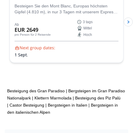
Besteigen Sie den Mont Blanc, Europas höchsten
Gipfel (4.810 m), in nur 3 Tagen mit unserem Express-
Aufstiegsprogramm. Geleitet von zertifizierten
3 tags
UIAGM/IFMGA-Bergführern, legen unsere Mont Blanc-
Ab
EUR 2649
Mittel
Aufstiege den Schwerpunkt auf Ihre Sicherheit und
Hoch
pro Person
für 2 Reisende
Ihren Erfolg. Unsere erfahrenen Führer teilen ihr
umfassendes Wissen über den Berg, um einen
Next group dates:
einzigartigen und unvergesslichen Aufstieg für Sie zu
gestalten.
1 Sept.
Besteigung des Gran Paradiso
|
Bergsteigen im Gran Paradiso
Nationalpark
|
Klettern Marmolada
|
Besteigung des Piz Palü
|
Castor Besteigung
|
Bergsteigen in Italien
|
Bergsteigen in
den italienischen Alpen