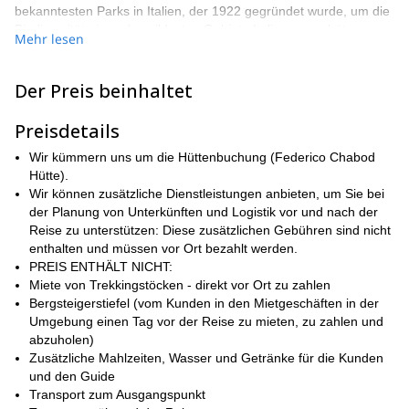
bekanntesten Parks in Italien, der 1922 gegründet wurde, um die
Biodiversität eines der wildesten Gebiete Italiens zu schützen.
Mehr lesen
Während der Gran Paradiso von jedem Aussichtspunkt aus
das Gipfelerlebnis wirklich
atemberaubende Ausblicke bietet, ist
Der Preis beinhaltet
unvergleichlich.
die Weite der Alpen
Hier werden Sie nicht nur
erleben, sondern auch den ikonischen Mont Blanc (4.810m)
klar
Preisdetails
sehen, der hoch aufragt. Diese panoramische Perspektive ist ein
Zeugnis für die Größe des Berges und eine Belohnung für Ihren
Wir kümmern uns um die Hüttenbuchung (Federico Chabod
herausfordernden Aufstieg.
Hütte).
einer der einfachsten 4000-Meter-
Der Gran Paradiso gilt als
Wir können zusätzliche Dienstleistungen anbieten, um Sie bei
Gipfel der Alpen zum Besteigen.
Allerdings ist etwas
der Planung von Unterkünften und Logistik vor und nach der
Bergsteigererfahrung erforderlich, da der letzte Aufstieg einige
Reise zu unterstützen: Diese zusätzlichen Gebühren sind nicht
felsige Abschnitte hat und die jüngsten Veränderungen in der
enthalten und müssen vor Ort bezahlt werden.
Gletschermorphologie sehr gute Sicherheit im Umgang mit
PREIS ENTHÄLT NICHT:
Steigeisen auf einer vereisten und sehr steilen Route erfordern.
Miete von Trekkingstöcken - direkt vor Ort zu zahlen
Bergsteigerstiefel (vom Kunden in den Mietgeschäften in der
Am Tag 1
werden wir 2 bis 3 Stunden damit verbringen, zur
Umgebung einen Tag vor der Reise zu mieten, zu zahlen und
Am Tag 2
Chabod-Hütte (2.710) hinaufzuwandern.
werden wir
abzuholen)
den aufregenden Aufstieg zum Gipfel dieses schönen Berges
Zusätzliche Mahlzeiten, Wasser und Getränke für die Kunden
machen, bevor wir unseren Weg zurück nach unten antreten. Die
und den Guide
Kletterzeit sollte zwischen 8 und 10 Stunden dauern,
Transport zum Ausgangspunkt
einschließlich des Abstiegs.