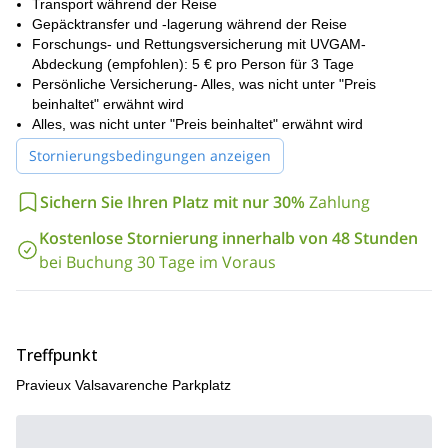
Transport während der Reise
Der Gran Paradiso ist ein prächtiger Berg. Und aufgrund der
Gepäcktransfer und -lagerung während der Reise
relativen Leichtigkeit, die mit dem Besteigen einhergeht, ist seine
Forschungs- und Rettungsversicherung mit UVGAM-
Pracht leicht zugänglich. Bitte senden Sie uns eine Nachricht,
Abdeckung (empfohlen): 5 € pro Person für 3 Tage
wenn Sie diesen erstaunlichen Gipfel besteigen möchten!
Persönliche Versicherung- Alles, was nicht unter "Preis
2-tägigen Aufstieg
Mont Velan
Wir bieten auch einen
beinhaltet" erwähnt wird
des
an,
Italien
Schweiz
der an der Grenze zwischen
Alles, was nicht unter "Preis beinhaltet" erwähnt wird
und
liegt.
Stornierungsbedingungen anzeigen
Sichern Sie Ihren Platz mit nur 30%
Zahlung
Kostenlose Stornierung innerhalb von 48 Stunden
bei Buchung 30 Tage im Voraus
Treffpunkt
Pravieux Valsavarenche Parkplatz