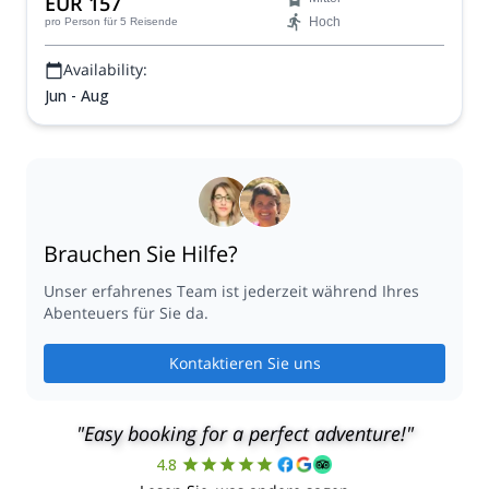
EUR 157
und Ihrer verfügbaren Zeit entspricht.
Hoch
pro Person
für 5 Reisende
Availability:
Jun - Aug
Brauchen Sie Hilfe?
Unser erfahrenes Team ist jederzeit während Ihres
Abenteuers für Sie da.
Kontaktieren Sie uns
"Easy booking for a perfect adventure!"
4.8