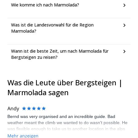
Wie komme ich nach Marmolada?
Was ist die Landesvorwahl für die Region
Marmolada?
Wann ist die beste Zeit, um nach Marmolada für
Bergsteigen zu reisen?
Was die Leute über Bergsteigen |
Marmolada sagen
Andy
Bernd was very organised and an incredible guide. Bad
weather meant the climb we wanted to do wasn't possible. He
was flexible enough to take us to another location in the alps
that was just as impressive and challenging but far better
Mehr anzeigen