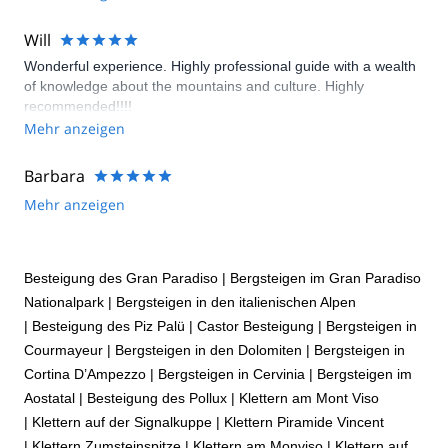
conditions .
Will
Wonderful experience. Highly professional guide with a wealth
of knowledge about the mountains and culture. Highly
recommended!!!!
Mehr anzeigen
Barbara
Mehr anzeigen
Besteigung des Gran Paradiso
|
Bergsteigen im Gran Paradiso
Nationalpark
|
Bergsteigen in den italienischen Alpen
|
Besteigung des Piz Palü
|
Castor Besteigung
|
Bergsteigen in
Courmayeur
|
Bergsteigen in den Dolomiten
|
Bergsteigen in
Cortina D’Ampezzo
|
Bergsteigen in Cervinia
|
Bergsteigen im
Aostatal
|
Besteigung des Pollux
|
Klettern am Mont Viso
|
Klettern auf der Signalkuppe
|
Klettern Piramide Vincent
|
Klettern Zumsteinspitze
|
Klettern am Monviso
|
Klettern auf