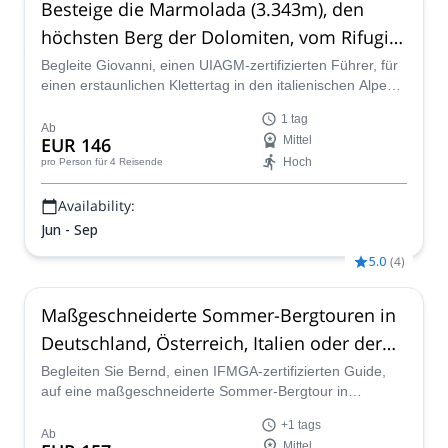
Besteige die Marmolada (3.343m), den
höchsten Berg der Dolomiten, vom Rifugio
Pian dei Fiacconi
Begleite Giovanni, einen UIAGM-zertifizierten Führer, für
einen erstaunlichen Klettertag in den italienischen Alpen.
Erreiche den Gipfel der Marmolada, den höchsten Gipfel
1 tag
der Dolomiten!
Ab
EUR 146
Mittel
Hoch
pro Person
für 4 Reisende
Availability:
Jun - Sep
5.0
(
4
)
Maßgeschneiderte Sommer-Bergtouren in
Deutschland, Österreich, Italien oder der
Schweiz
Begleiten Sie Bernd, einen IFMGA-zertifizierten Guide,
auf eine maßgeschneiderte Sommer-Bergtour in
Österreich, Italien, Deutschland oder der Schweiz. Er wird
+1 tags
eine Tour entwerfen, die Ihrem Niveau, Ihren Wünschen
Ab
Mittel